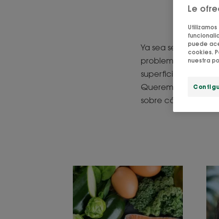
Le ofr
Cons
Utilizamos
funcionalid
puede acep
Ya sea seca o grasa,
cookies. P
problema... Producid
nuestra po
superficie de nuest
Queremos deshacern
Config
sobre cómo eliminar