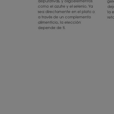
depurativas, y oligoelementos
gel
como el azufre y el selenio. Ya
dej
sea directamente en el plato o
la 
a través de un complemento
ret
alimenticio, la elección
depende de ti.