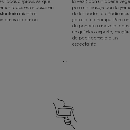
es, lacas o sprays. Así que
la vez!) con un aceite vege
emos todas estas cosas en
para un masaje con la yem
estantería mientras
de los dedos, o añadir unas
omamos el camino.
gotas a tu champú. Pero an
de ponerte a mezclar com
un químico experto, asegúr
de pedir consejo a un
especialista.
Ir
Ir
a
a
la
la
página
página
1
2