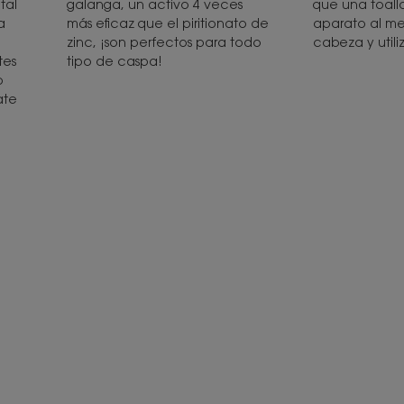
tal
galanga, un activo 4 veces
que una toalla
a
más eficaz que el piritionato de
aparato al me
zinc, ¡son perfectos para todo
cabeza y utiliz
tes
tipo de caspa!
o
ate