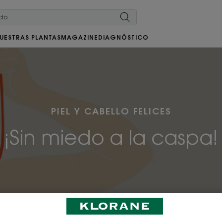
UESTRAS PLANTAS
MAGAZINE
DIAGNÓSTICO
PIEL Y CABELLO FELICES
¡Sin miedo a la caspa!