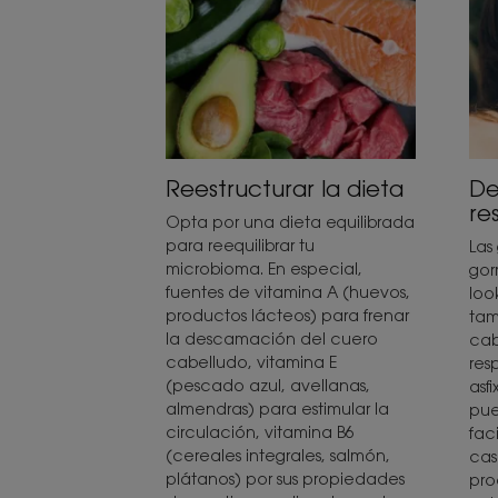
Reestructurar la dieta
De
re
Opta por una dieta equilibrada
para reequilibrar tu
Las
microbioma. En especial,
gor
fuentes de vitamina A (huevos,
loo
productos lácteos) para frenar
tam
la descamación del cuero
cab
cabelludo, vitamina E
res
(pescado azul, avellanas,
asf
almendras) para estimular la
pue
circulación, vitamina B6
fac
(cereales integrales, salmón,
cas
plátanos) por sus propiedades
pro