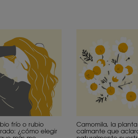
cubrir
Descubrir
bio
Camomila,
la
planta
io
calmante
rado:
que
ómo
aclara
gir
naturalmente
nuestro
e
cabello
s
nviene?
Camomila, la planta
bio frío o rubio
calmante que aclar
rado: ¿cómo elegir
naturalmente nuest
 que más me