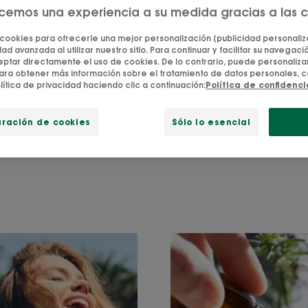
ecemos una experiencia a su medida gracias a las 
ejos para eliminar la 
 cookies para ofrecerle una mejor personalización (publicidad personaliza
ad avanzada al utilizar nuestro sitio. Para continuar y facilitar su navegación
tar directamente el uso de cookies. De lo contrario, puede personalizar
 en los hombros o en las raíces, la caspa puede ser un v
ara obtener más información sobre el tratamiento de datos personales, c
a tras una alteración del ciclo normal de renovación cel
lítica de privacidad haciendo clic a continuación:
Política de confidenc
ro cuero cabelludo, aparece y desaparece, causando es
os de ella en cuanto aparezca. Buenas noticias para ti
uración de cookies
Sólo lo esencial
la!