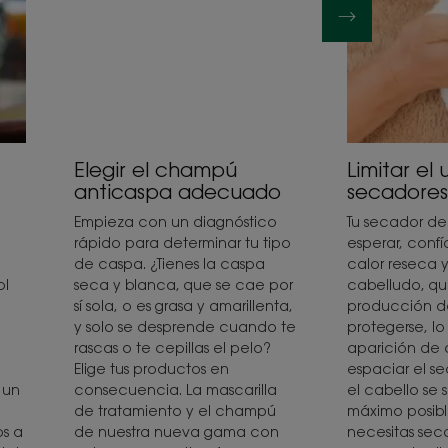
Elegir el champú
Limitar el
anticaspa adecuado
secadores
Empieza con un diagnóstico
Tu secador d
rápido para determinar tu tipo
esperar, confía
de caspa. ¿Tienes la caspa
calor reseca y
ol
seca y blanca, que se cae por
cabelludo, q
sí sola, o es grasa y amarillenta,
producción d
y solo se desprende cuando te
protegerse, l
rascas o te cepillas el pelo?
aparición de 
Elige tus productos en
espaciar el s
 un
consecuencia. La mascarilla
el cabello se 
de tratamiento y el champú
máximo posibl
os a
de nuestra nueva gama con
necesitas sec