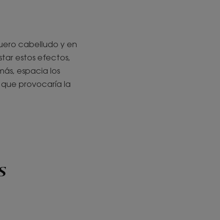
cuero cabelludo y en
star estos efectos,
más, espacia los
 que provocaría la
s