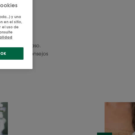
cookies
caspa
da...) y una
 en el sitio,
 el uso de
erdadero
onsulte
ular en la
ialidad
tragos a su paso.
: ¡tenemos consejos
OK