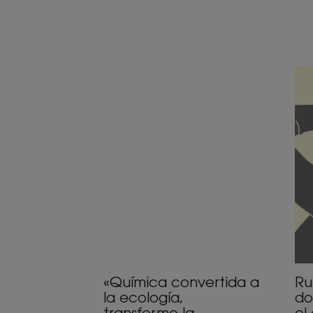
Descubrir
Des
«Química
Ru
convertida
frío
a
o
la
rub
ecología,
do
transformo
¿c
la
ele
descontaminación
el
en
qu
un
má
recurso
me
co
«Química convertida a
Ru
la ecología,
do
transformo la
el