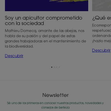
Soy un apicultor comprometido
¿Qué es
con la sociedad
Ecorrespon
respetuos
Mathieu Domecq, amante de las abejas, nos
ordenando 
habla de su pasión y del papel de estas
¡hazlo me
grandes trabajadoras en el mantenimiento de
la biodiversidad.
Descubrir
Descubrir
Ir
Ir
Ir
Ir
al
al
al
al
elemento
elemento
elemento
elemento
1
2
3
4
Newsletter
Sé uno de los primeros en conocer nuestros productos, novedades y
consejos de belleza