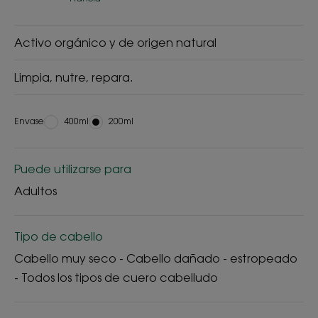
Activo orgánico y de origen natural
Limpia, nutre, repara.
Envase
Envase
400ml
Envase
200ml
Puede utilizarse para
Adultos
Tipo de cabello
Cabello muy seco - Cabello dañado - estropeado
- Todos los tipos de cuero cabelludo