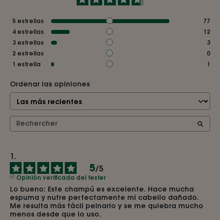
5
estrellas
77
4
estrellas
12
3
estrellas
3
2
estrellas
0
1
estrella
1
Ordenar las opiniones
5
/
5
Opinión verificada del tester
Lo bueno: Este champú es excelente. Hace mucha 
espuma y nutre perfectamente mi cabello dañado. 
Me resulta más fácil peinarlo y se me quiebra mucho 
menos desde que lo uso.