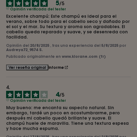
5
/
5
Opinión verificada del tester
Excelente champú: Este champú es ideal para el 
verano, sobre todo para el cabello seco y dañado por 
el sol y el mar. Su textura y aroma son agradables. El 
cabello queda reparado y suave, y se desenreda con 
facilidad.
Opinión del
20/8/2025
, tras una experiencia del
5/8/2025
por
Audreya72_9574 S.
Publicado originalmente en
www.klorane.com (fr)
Informe
Ver reseña original
4
/
5
Opinión verificada del tester
Muy bueno: me encanta su aspecto natural. Sin 
embargo, tardé un poco en acostumbrarme, pero 
después mi cabello quedó brillante y suave. El 
champú huele de maravilla. Tiene una textura espesa 
y hace mucha espuma.
Opinión del
17/8/2025
, tras una experiencia del
2/8/2025
por