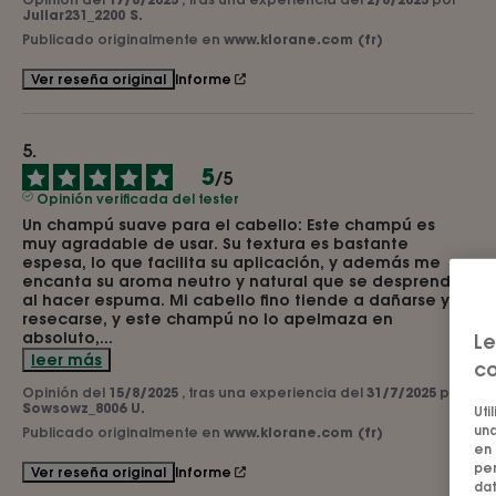
Juliar231_2200 S.
Publicado originalmente en
www.klorane.com (fr)
Informe
Ver reseña original
5
/
5
Opinión verificada del tester
Un champú suave para el cabello: Este champú es 
muy agradable de usar. Su textura es bastante 
espesa, lo que facilita su aplicación, y además me 
encanta su aroma neutro y natural que se desprende 
al hacer espuma. Mi cabello fino tiende a dañarse y 
resecarse, y este champú no lo apelmaza en 
absoluto,
...
Le
leer más
co
Opinión del
15/8/2025
, tras una experiencia del
31/7/2025
por
Sowsowz_8006 U.
Uti
una
Publicado originalmente en
www.klorane.com (fr)
en 
per
Informe
Ver reseña original
dat