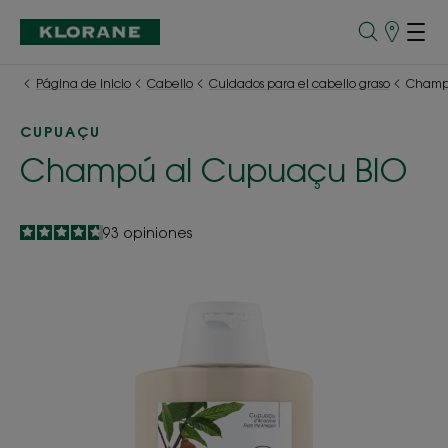
Puntos
de
venta
Página de inicio
Cabello
Cuidados para el cabello graso
Champ
CUPUAÇU
Champú al Cupuaçu BIO
4.8
/
5
93
opiniones
-