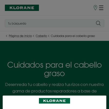
Puntos
de
venta
Página de inicio
Cabello
Cuidados para el cabello graso
Cuidados para el cabello
graso
Desenreda tu cabello y realza tus rizos con nuestra
gama de productos reparadores a base de
manteca de cupuaçu BIO especialmente
diseñados para cabellos muy rizados.