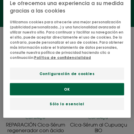
Le ofrecemos una experiencia a su medida
gracias a las cookies
Utilizamos cookies para ofrecerle una mejor personalización
(publicidad personalizada...) y una funcionalidad avanzada al
utilizar nuestro sitio. Para continuar y facilitar su navegación en
4 resultados "Cuidados para el
el sitio, puede aceptar directamente el uso de cookies. De lo
cabello graso"
contrario, puede personalizar el uso de cookies. Para obtener
más información sobre el tratamiento de datos personales,
consulte nuestra política de privacidad haciendo clic a
REPARACIÓN
Cica-
continuación:
Política de confidencialidad
Cica-
Sérum
Sérum
al
Configuración de cookies
regenerador
Cupuaçu
con
BIO
OK
ácido
hialurónico
Sólo lo esencial
CUPUAÇU
CUPUAÇU
REPARACIÓN Cica-Sérum
Cica-Sérum al Cupuaçu
regenerador con ácido
BIO