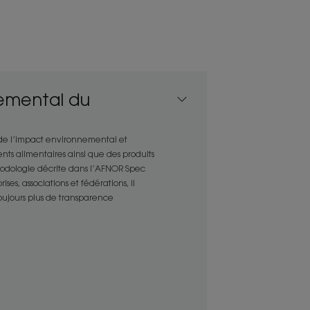
les cheveux et le cuir chevelu sont
 d’eau.
 et rafraîchie*, la chevelure
emental du
olé pour un effet frais et
son fini invisible en font l’arme
 de l’impact environnemental et
nts alimentaires ainsi que des produits
milieu urbain.
thodologie décrite dans l’AFNOR Spec
es, associations et fédérations, il
toujours plus de transparence
caractéristiques environnementales
ières recyclées