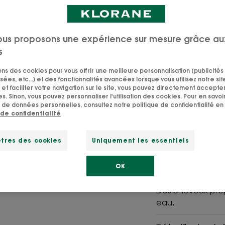
Permanent
Purifie - Nettoie
ous proposons une expérience sur mesure grâce au
s
Concentré de fra
à la Menthe aquat
sons des cookies pour vous offrir une meilleure personnalisation (publicités
sées, etc...) et des fonctionnalités avancées lorsque vous utilisez notre sit
shampoings.
et faciliter votre navigation sur le site, vous pouvez directement accepter l
s. Sinon, vous pouvez personnaliser l'utilisation des cookies. Pour en savoir
 de données personnelles, consultez notre politique de confidentialité en 
 de confidentialité
tres des cookies
Uniquement les essentiels
Menthe
Poudre
Bio
naturelle
OK
Des cheveux prop
eau.