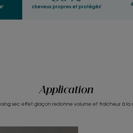
é
e¹
cheveux propres et protégés¹
Application
ing sec effet glaçon redonne volume et fraîcheur à la 