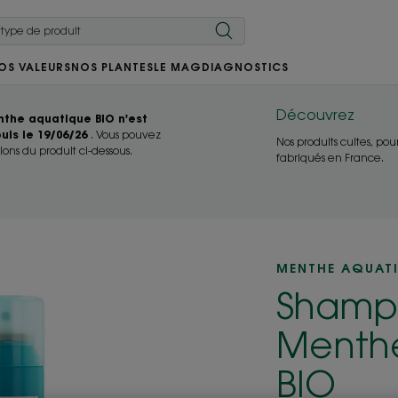
OS VALEURS
NOS PLANTES
LE MAG
DIAGNOSTICS
Découvrez
the aquatique BIO n'est
uis le 19/06/26
. Vous pouvez
Nos produits cultes, pou
ions du produit ci-dessous.
fabriqués en France.
MENTHE AQUAT
Shampo
Menth
BIO