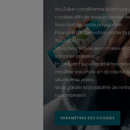
YouTube conditionne la lecture 
cookies afin de vous proposer des
fonction de votre navigation.
Pour plus d'information, visiter la
YouTube.
Vous avez refusé ses cookies et
visionner la vidéo.
En cliquant sur « Paramètres des
modifier vos choix et accepter 
visualiser la vidéo.
Vous garder la possibilité de ret
tous moment.
PARAMÈTRES DES COOKIES