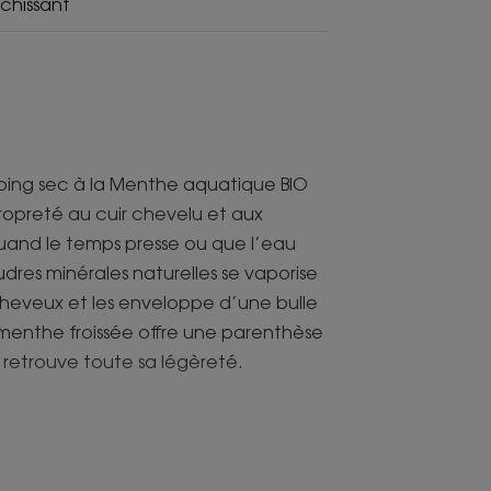
îchissant
oing sec à la Menthe aquatique BIO
ropreté au cuir chevelu et aux
quand le temps presse ou que l’eau
res minérales naturelles se vaporise
s cheveux et les enveloppe d’une bulle
menthe froissée offre une parenthèse
 retrouve toute sa légèreté.