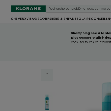
CHEVEUX
VISAGE
CORPS
BÉBÉ & ENFANT
SOLAIRE
CONSEILS
N
Shampoing sec à la Men
plus commercialisé dep
consulter toutes les informat