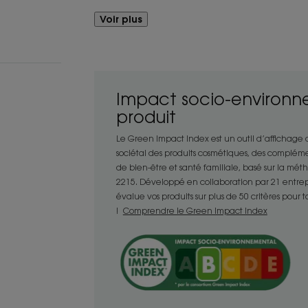
Voir plus
Bénéfices
- Détoxifiant : en seulement 2 minutes, 
débarrassés des impuretés, sans utiliser
- Rafraîchissant : instantanément propre
Impact socio-environn
s’enrobe d’un parfum légèrement menth
produit
revigorant.
- Nomade : son format spray pratique et 
Le Green Impact Index est un outil d’affichage
sociétal des produits cosmétiques, des compléme
secrète à avoir tout le temps sur soi en 
de bien-être et santé familiale, basé sur la mé
2215. Développé en collaboration par 21 entrepris
évalue vos produits sur plus de 50 critères pour 
ENVIRONNEMENT
!
Comprendre le Green Impact Index
Fiche produit relative aux qualités et 
Emballage comportant au moins 13% de mat
Emballage majoritairement recyclable
Mis à jour le : 23/07/26