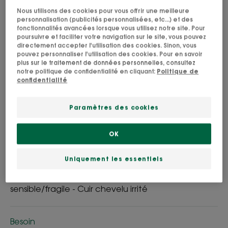
Nous utilisons des cookies pour vous offrir une meilleure
Apaise immédiatement, parfum relaxant.
personnalisation (publicités personnalisées, etc...) et des
fonctionnalités avancées lorsque vous utilisez notre site. Pour
poursuivre et faciliter votre navigation sur le site, vous pouvez
Nettoyant, apaisant, protecteur
directement accepter l'utilisation des cookies. Sinon, vous
pouvez personnaliser l'utilisation des cookies. Pour en savoir
plus sur le traitement de données personnelles, consultez
notre politique de confidentialité en cliquant:
Politique de
Flacon
Flacon
400ml
Flacon
200ml
Flacon
100ml
confidentialité
Paramètres des cookies
Utilisable par
Adultes
OK
Type de cheveux
Uniquement les essentiels
Tous types de cheveux - Cuir chevelu
sensible/fragile - Cuir chevelu irrité
Besoin