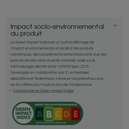
doux et délicatement parfumés.
Avantages
Impact socio-environnemental
Sa formule biodégradable** et végan*** au
du produit
parfum relaxant est conditionnée dans un flacon
Le Green Impact Index est un outil d’affichage de
sans étui comportant au moins 78 % de matières
l’impact environnemental et sociétal des produits
recyclées et majoritairement recyclable.
cosmétiques, des compléments alimentaires ainsi que des
produits de bien-être et santé familiale, basé sur la
méthodologie décrite dans l’AFNOR Spec 2215.
Bénéfices
Développé en collaboration par 21 entreprises,
- Lave : base lavante douce sans tensioactifs
associations et fédérations, il évalue vos produits sur plus
de 50 critères pour toujours plus de transparence
sulfatés pour nettoyer délicatement le cuir
!
Comprendre le Green Impact Index
chevelu sensible.
- Protège : shampoing au pH physiologique pour
respecter l’équilibre du cuir chevelu et le protéger
durablement.
- Apaise : apporte une sensation d’apaisement
immédiate dès la première utilisation* et pour 48