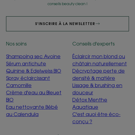
conseils beauty clean !
S'INSCRIRE À LA NEWSLETTER
Nos soins
Conseils d'experts
Shampoing sec Avoine
Éclaircir mon blond ou
Sérum antichute
châtain naturellement
Quinine & Edelweiss BIO
Décryptage perte de
Spray éclaircissant
densité & matière
Camomille
Lissage & brushing en
Crème d'eau au Bleuet
douceur
BIO
Détox Menthe
Eau nettoyante Bébé
Aquatique
au Calendula
C'est quoi être éco-
conçu ?