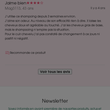
Jaime bien
Mag3113, 43 ans
Il y a 4 ans
J’utilise ce shampoing depuis 3 semaines environ.
J’aime son odeur. Au niveau de son efficacité rien à dire. Il laisse les
cheveux doux et agréable au touché. J’ai les cheveux gras de base,
mais le shampooing n’empire pas la situation.
Pour le cuir chevelu j’ai pas constaté de changement à ce jours ni
positif ni négatif.
Recommande ce produit
Voir tous les avis
Newsletter
Soyez informés en avant-première de nos sorties produits, actus et