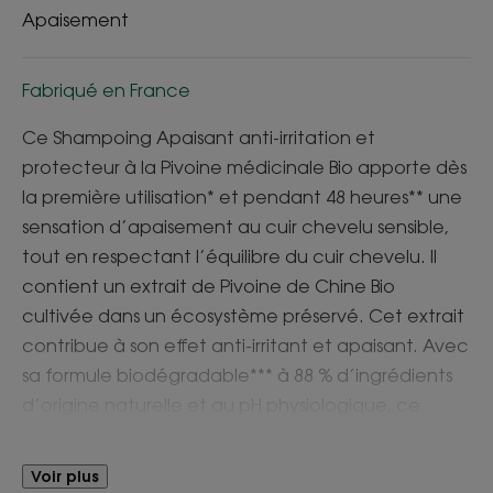
Apaisement
Fabriqué en France
Ce Shampoing Apaisant anti-irritation et
protecteur à la Pivoine médicinale Bio apporte dès
la première utilisation* et pendant 48 heures** une
sensation d’apaisement au cuir chevelu sensible,
tout en respectant l’équilibre du cuir chevelu. Il
contient un extrait de Pivoine de Chine Bio
cultivée dans un écosystème préservé. Cet extrait
contribue à son effet anti-irritant et apaisant. Avec
sa formule biodégradable*** à 88 % d’ingrédients
d’origine naturelle et au pH physiologique, ce
shampoing apaisant lave en douceur et protège
le cuir chevelu durablement. Il laisse les cheveux
Voir plus