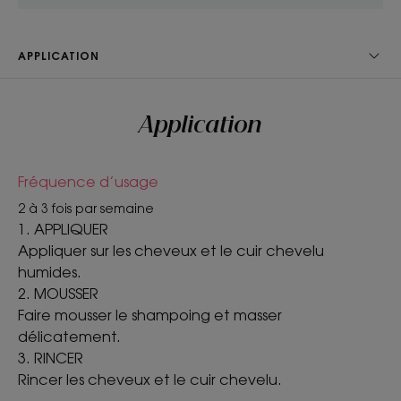
heures**.
APPLICATION
TEXTURE
ENVIRONNEMENT
Application
Fréquence d’usage
Texture
2 à 3 fois par semaine
Liquide
1. APPLIQUER
Avantage de la texture
Appliquer sur les cheveux et le cuir chevelu
humides.
Fluide.
2. MOUSSER
Senteur du contenu
Faire mousser le shampoing et masser
Pivoine de Chine
délicatement.
3. RINCER
*Test d’usage consommateur – Effets perçus auprès de 70 sujets après
Rincer les cheveux et le cuir chevelu.
1 utilisation du shampoing liquide.
**Score d'auto-évaluation réalisé sur 33 sujets après 1 application du