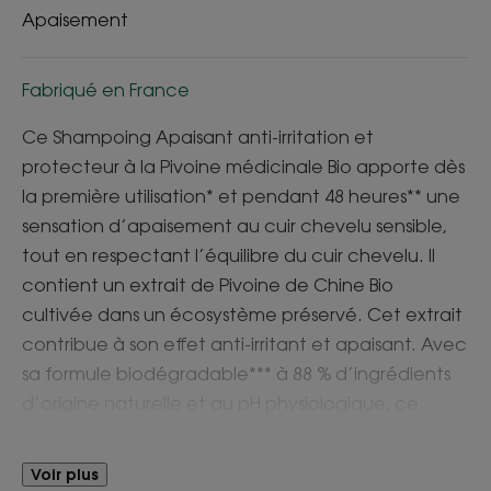
Apaisement
Fabriqué en France
Ce Shampoing Apaisant anti-irritation et
protecteur à la Pivoine médicinale Bio apporte dès
la première utilisation* et pendant 48 heures** une
sensation d’apaisement au cuir chevelu sensible,
tout en respectant l’équilibre du cuir chevelu. Il
contient un extrait de Pivoine de Chine Bio
cultivée dans un écosystème préservé. Cet extrait
contribue à son effet anti-irritant et apaisant. Avec
sa formule biodégradable*** à 88 % d’ingrédients
d’origine naturelle et au pH physiologique, ce
shampoing apaisant lave en douceur et protège
le cuir chevelu durablement. Il laisse les cheveux
Voir plus