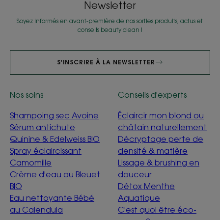
Newsletter
Soyez informés en avant-première de nos sorties produits, actus et
conseils beauty clean !
S'INSCRIRE À LA NEWSLETTER
Nos soins
Conseils d'experts
Shampoing sec Avoine
Éclaircir mon blond ou
Sérum antichute
châtain naturellement
Quinine & Edelweiss BIO
Décryptage perte de
Spray éclaircissant
densité & matière
Camomille
Lissage & brushing en
Crème d'eau au Bleuet
douceur
BIO
Détox Menthe
Eau nettoyante Bébé
Aquatique
au Calendula
C'est quoi être éco-