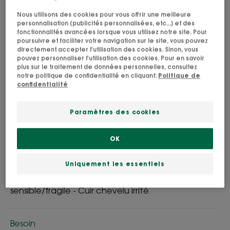
Nous utilisons des cookies pour vous offrir une meilleure
Apaise immédiatement, parfum relaxant.
personnalisation (publicités personnalisées, etc...) et des
fonctionnalités avancées lorsque vous utilisez notre site. Pour
poursuivre et faciliter votre navigation sur le site, vous pouvez
Nettoyant, apaisant, protecteur
directement accepter l'utilisation des cookies. Sinon, vous
pouvez personnaliser l'utilisation des cookies. Pour en savoir
plus sur le traitement de données personnelles, consultez
notre politique de confidentialité en cliquant:
Politique de
Flacon
Flacon
400ml
Flacon
200ml
Flacon
100ml
confidentialité
Utilisable par
Paramètres des cookies
Adultes
OK
Type de cheveux
Uniquement les essentiels
Tous types de cheveux - Cuir chevelu
sensible/fragile - Cuir chevelu irrité
Besoin