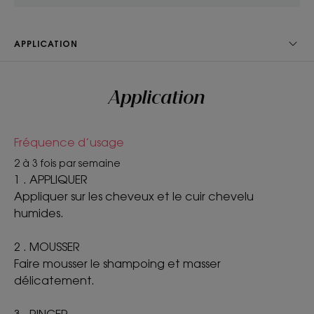
APPLICATION
TEXTURE
ENVIRONNEMENT
Application
Texture
Fréquence d’usage
Liquide
2 à 3 fois par semaine
Avantage de la texture
1 . APPLIQUER
Appliquer sur les cheveux et le cuir chevelu
Fluide.
humides.
Senteur du contenu
Pivoine de Chine
2 . MOUSSER
Faire mousser le shampoing et masser
*Test d’usage consommateur – Effets perçus auprès de 70 sujets après
délicatement.
1 utilisation du shampoing liquide.
**Score d'auto-évaluation réalisé sur 33 sujets après 1 application du
shampoing liquide.
3 . RINCER
*Test d’usage consommateur – Effets perçus auprès de 70 sujets après