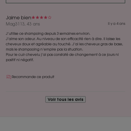
Jaime bien
Mag3113, 43 ans
Il y a 4 ans
J’utilise ce shampoing depuis 3 semaines environ.
J’aime son odeur. Au niveau de son efficacité rien à dire. Il laisse les
cheveux doux et agréable au touché. J’ai les cheveux gras de base,
mais le shampooing n’empire pas la situation.
Pour le cuir chevelu j’ai pas constaté de changement à ce jours ni
positif ni négatif.
Recommande ce produit
Voir tous les avis