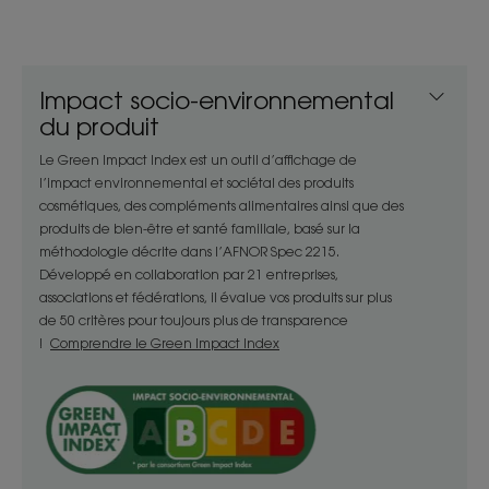
doux et délicatement parfumés.
Avantages
Impact socio-environnemental
Sa formule biodegradable*** et végan**** au
du produit
parfum relaxant est conditionnée dans un flacon
Le Green Impact Index est un outil d’affichage de
sans étui en plastique 100 % recyclé et recyclable.
l’impact environnemental et sociétal des produits
cosmétiques, des compléments alimentaires ainsi que des
Bénéfices
produits de bien-être et santé familiale, basé sur la
méthodologie décrite dans l’AFNOR Spec 2215.
- Lave : base lavante douce sans tensioactifs
Développé en collaboration par 21 entreprises,
sulfatés pour nettoyer délicatement le cuir
associations et fédérations, il évalue vos produits sur plus
de 50 critères pour toujours plus de transparence
chevelu sensible.
!
Comprendre le Green Impact Index
- Protège : shampoing au pH physiologique pour
respecter l’équilibre du cuir chevelu et le protéger
durablement.
- Apaise : apporte une sensation d’apaisement
immédiate dès la première utilisation* et pour 48
heures**.