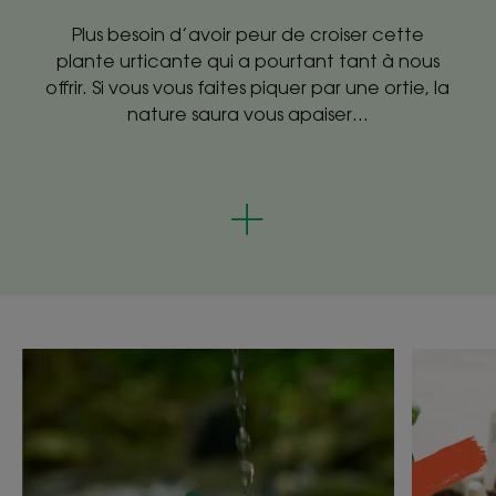
Plus besoin d’avoir peur de croiser cette
plante urticante qui a pourtant tant à nous
offrir. Si vous vous faites piquer par une ortie, la
nature saura vous apaiser…
Découvrir
Découvri
Toi,
Jardiner
toi
à
mon
la
tout
maison
mon
avec