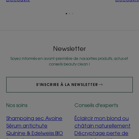
Aller
Aller
Aller
à
à
à
l'item
l'item
l'item
1
2
3
Newsletter
Soyez informés en avant-première de nos sorties produits, actus et
conseils beauty clean !
S'INSCRIRE À LA NEWSLETTER
Nos soins
Conseils d'experts
Shampoing sec Avoine
Éclaircir mon blond ou
Sérum antichute
châtain naturellement
Quinine & Edelweiss BIO
Décryptage perte de