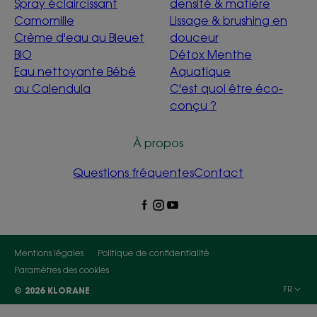
Spray éclaircissant
densité & matière
Camomille
Lissage & brushing en
Crème d'eau au Bleuet
douceur
BIO
Détox Menthe
Eau nettoyante Bébé
Aquatique
au Calendula
C'est quoi être éco-
conçu ?
À propos
Questions fréquentes
Contact
Mentions légales
Politique de confidentialité
Paramètres des cookies
FR
© 2026 KLORANE