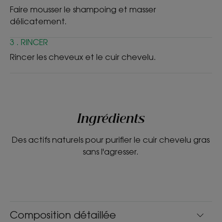
**Cheveux regraissent moins rapidement : 79 % de satisfaction - test
Faire mousser le shampoing et masser
de satisfaction - 33 personnes après 28 jours d’utilisation.
délicatement.
3 . RINCER
Rincer les cheveux et le cuir chevelu.
Ingrédients
Des actifs naturels pour purifier le cuir chevelu gras
sans l'agresser.
Composition détaillée