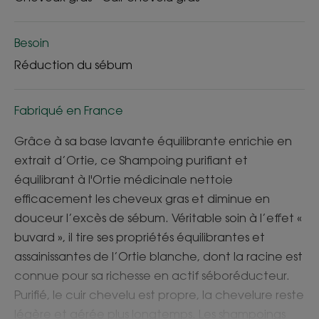
Besoin
Réduction du sébum
Fabriqué en France
Grâce à sa base lavante équilibrante enrichie en
extrait d’Ortie, ce Shampoing purifiant et
équilibrant à l'Ortie médicinale nettoie
efficacement les cheveux gras et diminue en
douceur l’excès de sébum. Véritable soin à l’effet «
buvard », il tire ses propriétés équilibrantes et
assainissantes de l’Ortie blanche, dont la racine est
connue pour sa richesse en actif séboréducteur.
Purifié, le cuir chevelu est propre, la chevelure reste
légère et aérée plus longtemps. Les shampoings