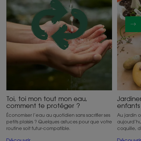
eau,
vos
comment
enfants
te
protéger
?
Toi, toi mon tout mon eau,
Jardine
comment te protéger ?
enfants
Économiser l’eau au quotidien sans sacrifier ses
Au jardin 
petits plaisirs ? Quelques astuces pour que votre
aujourd’hu
routine soit futur-compatible.
coquille, d
Découvrir
Découvri