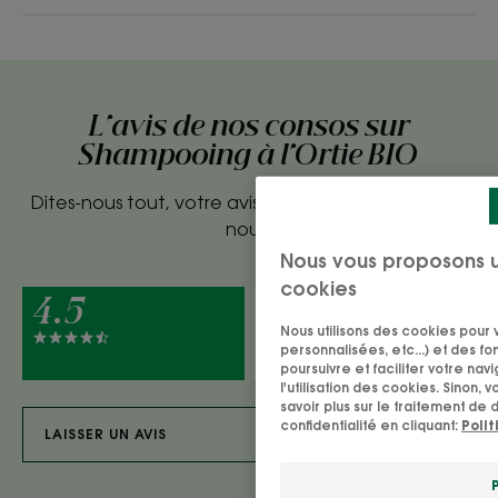
L'avis de nos consos sur
Shampooing à l'Ortie BIO
Dites-nous tout, votre avis compte vraiment pour
nous.
Nous vous proposons 
cookies
4.5
100%
Nous utilisons des cookies pour v
recommanderaient ce produit
personnalisées, etc...) et des fo
à un ami
poursuivre et faciliter votre na
l'utilisation des cookies. Sinon, 
savoir plus sur le traitement de
confidentialité en cliquant:
Poli
LAISSER UN AVIS