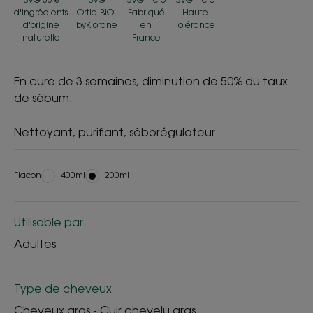
d'ingrédients
Ortie-BIO-
Fabriqué
Haute
d'origine
byKlorane
en
Tolérance
naturelle
France
En cure de 3 semaines, diminution de 50% du taux
de sébum.
Nettoyant, purifiant, séborégulateur
Flacon
Flacon
400ml
Flacon
200ml
Utilisable par
Adultes
Type de cheveux
Cheveux gras - Cuir chevelu gras