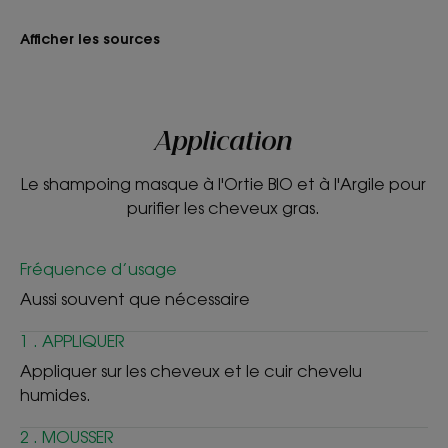
efficace à l’Ortie blanche cultivée dans le respect
de l’écosystème environnant permet de limiter les
Afficher les sources
shampoings.
TEXTURE
Application
ENVIRONNEMENT
Le shampoing masque à l'Ortie BIO et à l'Argile pour
purifier les cheveux gras.
Texture
Fréquence d’usage
Liquide
Aussi souvent que nécessaire
Avantage de la texture
1 . APPLIQUER
Fluide.
Appliquer sur les cheveux et le cuir chevelu
Senteur du contenu
humides.
Parfum frais et léger
2 . MOUSSER