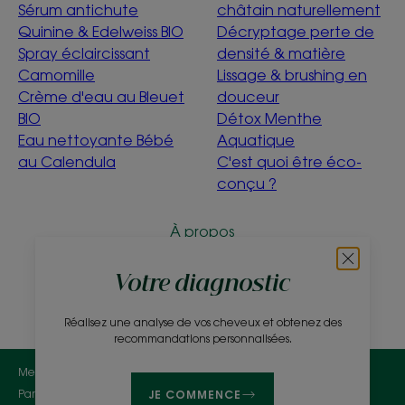
Sérum antichute
châtain naturellement
Quinine & Edelweiss BIO
Décryptage perte de
Spray éclaircissant
densité & matière
Camomille
Lissage & brushing en
Crème d'eau au Bleuet
douceur
BIO
Détox Menthe
Eau nettoyante Bébé
Aquatique
au Calendula
C'est quoi être éco-
conçu ?
À propos
Questions fréquentes
Contact
Votre diagnostic
Réalisez une analyse de vos cheveux et obtenez des
recommandations personnalisées.
Mentions légales
Politique de confidentialité
Paramètres des cookies
JE COMMENCE