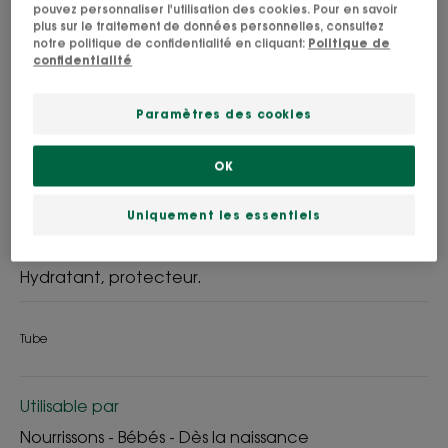
pouvez personnaliser l'utilisation des cookies. Pour en savoir
plus sur le traitement de données personnelles, consultez
notre politique de confidentialité en cliquant:
Politique de
confidentialité
Certifiée BIO et enrichie d’actifs naturels, la Crème
hydratante au Calendula BIO hydrate
intensément, protège et renforce la peau de
Paramètres des cookies
bébé.
OK
Crème hydratante certifiée BIO et naturelle.
Uniquement les essentiels
Parfum délicat, frais et léger.
Hydratant, protecteur.
Tube
Utilisable par
Nourrissons - Bébés - Dès la naissance