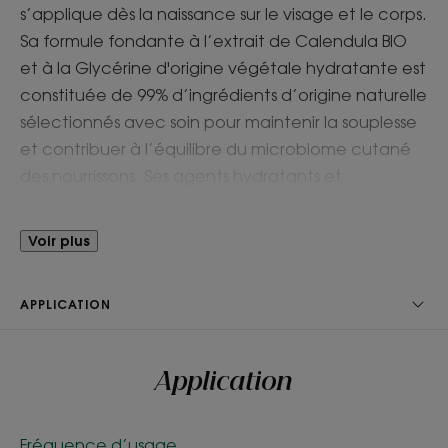
s’applique dès la naissance sur le visage et le corps.
Sa formule fondante à l’extrait de Calendula BIO
et à la Glycérine d'origine végétale hydratante est
constituée de 99% d’ingrédients d’origine naturelle
sélectionnés avec soin pour maintenir la souplesse
et contribuer à l’équilibre du microbiome cutané
des nourrissons. Ses agents hydratants et
nourrissants d'origine naturelle renforcent et
protègent l’épiderme du dessèchement. La crème
Voir plus
au Calendula certifiée BIO est parfaitement
adaptée aux peaux fragiles des nouveaux-nés.
APPLICATION
Nourrie et délicatement parfumée, la peau de
bébé reste infiniment douce, jour après jour.
Application
Avantages
En pénétrant, la Crème hydratante certifiée BIO au
Fréquence d’usage