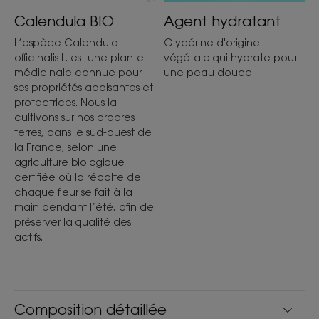
Calendula BIO
Agent hydratant
L’espèce Calendula
Glycérine d'origine
officinalis L. est une plante
végétale qui hydrate pour
Texture
médicinale connue pour
une peau douce
ses propriétés apaisantes et
Crème
protectrices. Nous la
cultivons sur nos propres
Avantage de la texture
terres, dans le sud-ouest de
Une crème à la texture légère qui pénètre rapidement
la France, selon une
dans la peau des nourrissons pour l’hydrater, l’adoucir et
agriculture biologique
la protéger.
certifiée où la récolte de
chaque fleur se fait à la
Senteur du contenu
main pendant l’été, afin de
Parfum délicat, frais et léger
préserver la qualité des
actifs.
Composition détaillée