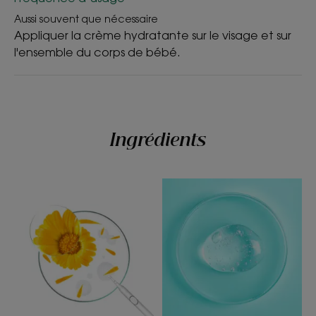
Calendula apporte à bébé une sensation de
Aussi souvent que nécessaire
confort instantanée. La peau de bébé est
Appliquer la crème hydratante sur le visage et sur
réconfortée, retrouve sa souplesse et sent
l'ensemble du corps de bébé.
agréablement bon.
Bénéfices
- Hydrate : la glycérine végétale hydrate
Ingrédients
intensément et durablement la peau
particulièrement délicate des tout-petits.
- Protège : cette crème pour bébé assure une
protection contre les agressions quotidiennes,
telles que le froid ou le frottement des vêtements.
- Equilibre : contribue à l'équilibre du microbiome
cutané de bébé.
TEXTURE
ENVIRONNEMENT