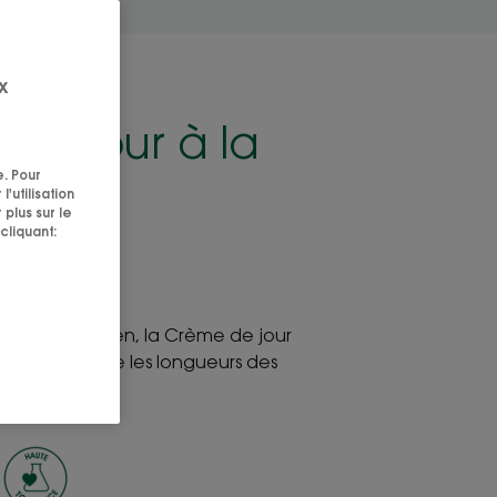
x
de jour à la
ue
e. Pour
'utilisation
 plus sur le
cliquant:
lant - Nourrit
on au quotidien, la Crème de jour
ège et sublime les longueurs des