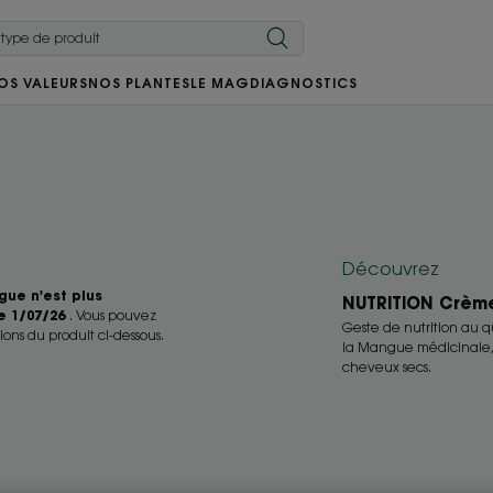
OS VALEURS
NOS PLANTES
LE MAG
DIAGNOSTICS
Découvrez
gue n'est plus
NUTRITION Crème
e 1/07/26
. Vous pouvez
Geste de nutrition au q
ions du produit ci-dessous.
la Mangue médicinale, 
cheveux secs.