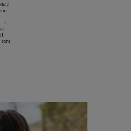
ndica
gion
. Le
des
et
e sans