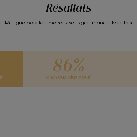
souplesse et soyeux, ils sont visiblemen
Résultats
La Mangue pour les cheveux secs gourmands de nutrition
TEXTURE
Texture
Liquide
86%
Avantage de la tex
s¹
cheveux plus doux¹
Texture fluide.
Senteur du conten
Fruité