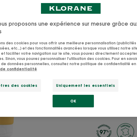
ous proposons une expérience sur mesure grâce au
MANGUE
s
Crème 
sons des cookies pour vous offrir une meilleure personnalisation (publicités
Mang
sées, etc...) et des fonctionnalités avancées lorsque vous utilisez notre sit
et faciliter votre navigation sur le site, vous pouvez directement accepter l
s. Sinon, vous pouvez personnaliser l'utilisation des cookies. Pour en savoir
 de données personnelles, consultez notre politique de confidentialité en 
Permanent
 de confidentialité
Laisse un fini bril
tres des cookies
Uniquement les essentiels
Geste SOS nutriti
nourissante, prot
OK
cheveux secs.