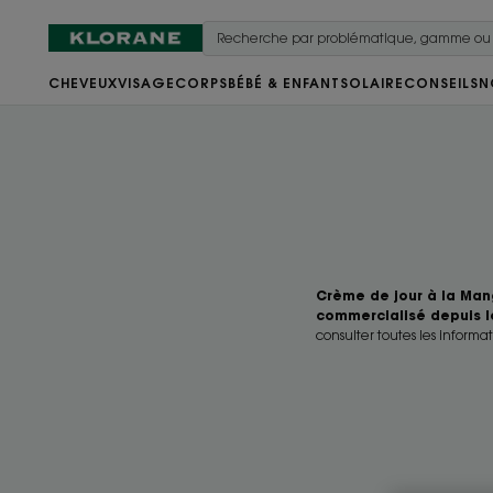
CHEVEUX
VISAGE
CORPS
BÉBÉ & ENFANT
SOLAIRE
CONSEILS
N
Crème de jour à la Man
commercialisé depuis l
consulter toutes les informat