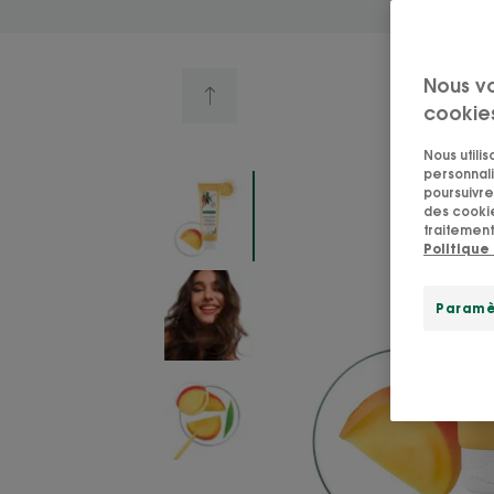
Nous v
cookie
Nous utili
personnali
poursuivre 
des cookie
traitement
Politique
Paramè