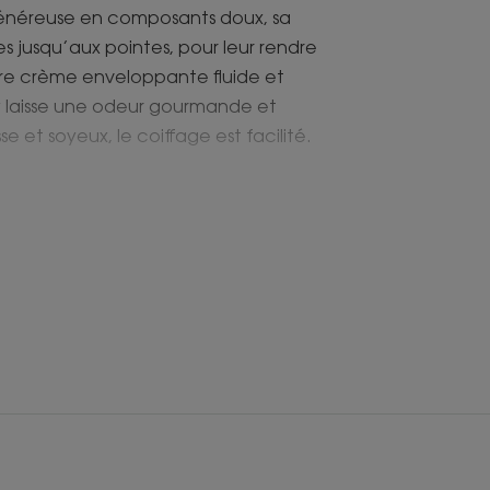
. Généreuse en composants doux, sa
s jusqu’aux pointes, pour leur rendre
xture crème enveloppante fluide et
 y laisse une odeur gourmande et
e et soyeux, le coiffage est facilité.
aturelle pour nourrir et sublimer les
angue tendre et soyeux, riche en
ndeur.
our les gainer et les protéger sur
ormation de fourches.
ienne permet aux cheveux de retrouver