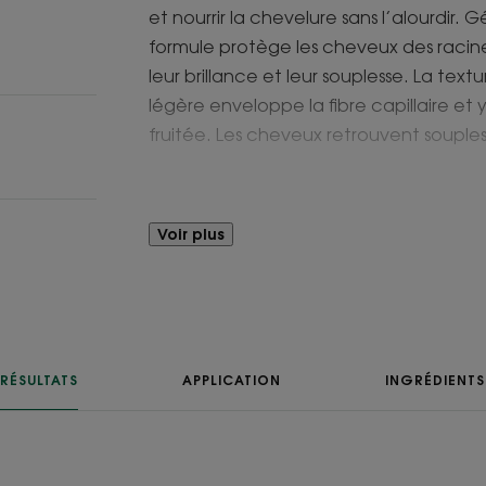
et nourrir la chevelure sans l’alourdir
formule protège les cheveux des racine
leur brillance et leur souplesse. La te
légère enveloppe la fibre capillaire et
fruitée. Les cheveux retrouvent soupless
Avantages
Voir plus
Une formule 97% d'ingrédients d'origine n
cheveux.
Bénéfices
• Nourrissante : l’actif de beurre de M
RÉSULTATS
APPLICATION
INGRÉDIENTS
acides gras, nourrit le cheveu en profo
• Protectrice : enveloppe les cheveux p
toute leur longueur afin de limiter la f
• Sublimatrice : son utilisation quotid