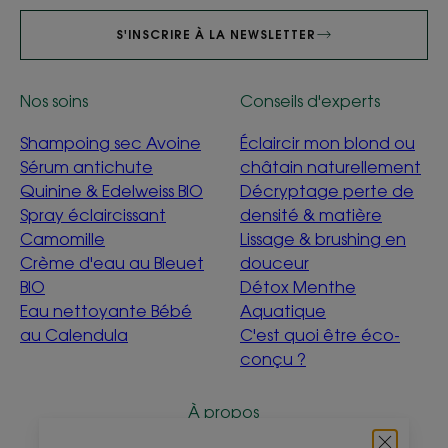
S'INSCRIRE À LA NEWSLETTER
Nos soins
Conseils d'experts
Shampoing sec Avoine
Éclaircir mon blond ou
Sérum antichute
châtain naturellement
Quinine & Edelweiss BIO
Décryptage perte de
Spray éclaircissant
densité & matière
Camomille
Lissage & brushing en
Crème d'eau au Bleuet
douceur
BIO
Détox Menthe
Eau nettoyante Bébé
Aquatique
au Calendula
C'est quoi être éco-
conçu ?
À propos