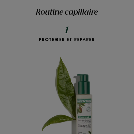
Routine capillaire
1
PROTEGER ET REPARER
Cica-
sérum
au
Cupuaçu
BIO