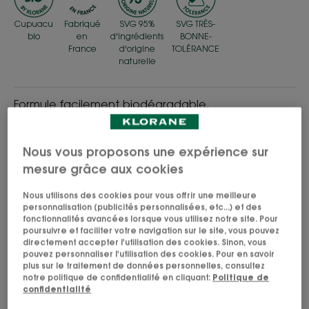
Cupuacu
Fabriqué
SVG 95%
SVG TRÈS-
bio
en
d'ingrédients
BONNE-
France
d'origine
TOLÉRANCE
naturelle
Formule facilement biodégradable.
Nourrissant, réparateur, protecteur
Nous vous proposons une expérience sur
mesure grâce aux cookies
Flacon
Flacon
100ml
Nous utilisons des cookies pour vous offrir une meilleure
personnalisation (publicités personnalisées, etc...) et des
fonctionnalités avancées lorsque vous utilisez notre site. Pour
Utilisable par
poursuivre et faciliter votre navigation sur le site, vous pouvez
directement accepter l'utilisation des cookies. Sinon, vous
Adultes
pouvez personnaliser l'utilisation des cookies. Pour en savoir
plus sur le traitement de données personnelles, consultez
notre politique de confidentialité en cliquant:
Politique de
confidentialité
Type de cheveux