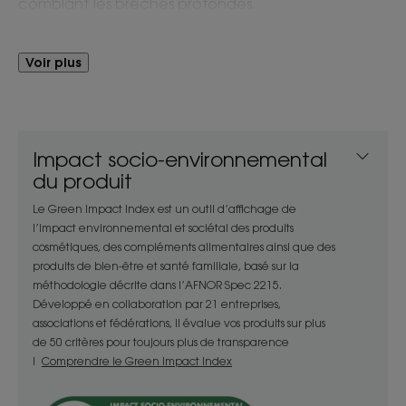
comblant les brèches profondes.
Son action anti-casse délivre aux cheveux une
protection immédiate et durable** afin de les
Voir plus
protéger contre les agressions et la chaleur. Les
cheveux retrouvent leur souplesse, leur brillance
naturelle et sont doux au toucher.
Impact socio-environnemental
du produit
Avantages
Le Green Impact Index est un outil d’affichage de
Dès la 1ère application*, les cheveux sont nourris
l’impact environnemental et sociétal des produits
intensément et réparés en profondeur.
cosmétiques, des compléments alimentaires ainsi que des
Durablement protégés contre les agressions, ils
produits de bien-être et santé familiale, basé sur la
sont jusqu’à 97 % moins cassants***!
méthodologie décrite dans l’AFNOR Spec 2215.
Développé en collaboration par 21 entreprises,
associations et fédérations, il évalue vos produits sur plus
Bénéfices
de 50 critères pour toujours plus de transparence
!
Comprendre le Green Impact Index
- Réparateur et nutritif : sa formule enrichie en
beurre de Cupuaçu BIO nourrit intensément les