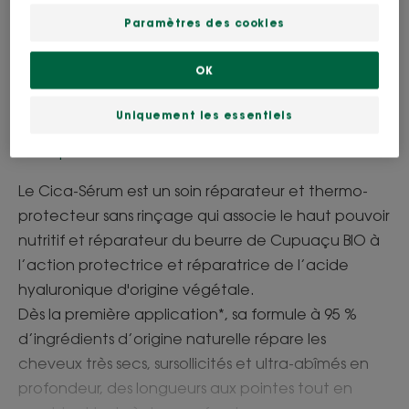
Cheveux abîmés - cassants
Paramètres des cookies
Besoin
OK
Réparation
Uniquement les essentiels
Fabriqué en France
Le Cica-Sérum est un soin réparateur et thermo-
protecteur sans rinçage qui associe le haut pouvoir
nutritif et réparateur du beurre de Cupuaçu BIO à
l’action protectrice et réparatrice de l’acide
hyaluronique d'origine végétale.
Dès la première application*, sa formule à 95 %
d’ingrédients d’origine naturelle répare les
cheveux très secs, sursollicités et ultra-abîmés en
profondeur, des longueurs aux pointes tout en