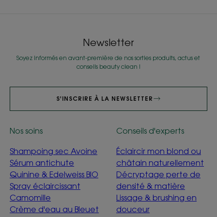
Newsletter
Soyez informés en avant-première de nos sorties produits, actus et
conseils beauty clean !
S'INSCRIRE À LA NEWSLETTER
Nos soins
Conseils d'experts
Shampoing sec Avoine
Éclaircir mon blond ou
Sérum antichute
châtain naturellement
Quinine & Edelweiss BIO
Décryptage perte de
Spray éclaircissant
densité & matière
Camomille
Lissage & brushing en
Crème d'eau au Bleuet
douceur