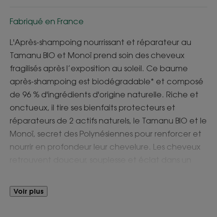
Fabriqué en France
L'Après-shampoing nourrissant et réparateur au
Tamanu BIO et Monoï prend soin des cheveux
fragilisés après l’exposition au soleil. Ce baume
après-shampoing est biodégradable* et composé
de 96 % d'ingrédients d'origine naturelle. Riche et
onctueux, il tire ses bienfaits protecteurs et
réparateurs de 2 actifs naturels, le Tamanu BIO et le
Monoï, secret des Polynésiennes pour renforcer et
nourrir en profondeur leur chevelure. Les cheveux
retrouvent douceur, souplesse et éclat dans un
parfum solaire. Convient à tous les types de
cheveux, même colorés ou méchés.
Voir plus
*selon un test OCDE 301