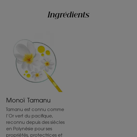
- Nutrition : grâce aux vertus ancestrales du
Tamanu BIO et Monoï, ce soin renforce et hydrate
Ingrédients
les cheveux sensibilisés par l’exposition, pour une
nutrition profonde et durable.
TEXTURE
ENVIRONNEMENT
Texture
Baume
Monoï Tamanu
Avantage de la texture
Tamanu est connu comme
Texture fondante.
l’Or vert du pacifique,
reconnu depuis des siècles
Senteur du contenu
en Polynésie pour ses
Monoï
propriétés, protectrices et