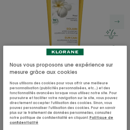
Nous vous proposons une expérience sur
mesure grâce aux cookies
Nous utilisons des cookies pour vous offrir une meilleure
personnalisation (publicités personnalisées, etc...) et des
L'Après-shampoing nourrissant et réparateur au
fonctionnalités avancées lorsque vous utilisez notre site. Pour
poursuivre et faciliter votre navigation sur le site, vous pouvez
Tamanu BIO et Monoï répare, nourrit et sublime les
directement accepter l'utilisation des cookies. Sinon, vous
cheveux après l’exposition au soleil.
pouvez personnaliser l'utilisation des cookies. Pour en savoir
plus sur le traitement de données personnelles, consultez
notre politique de confidentialité en cliquant:
Politique de
1% Monoï de Tahiti. Appellation d'origine.
confidentialité