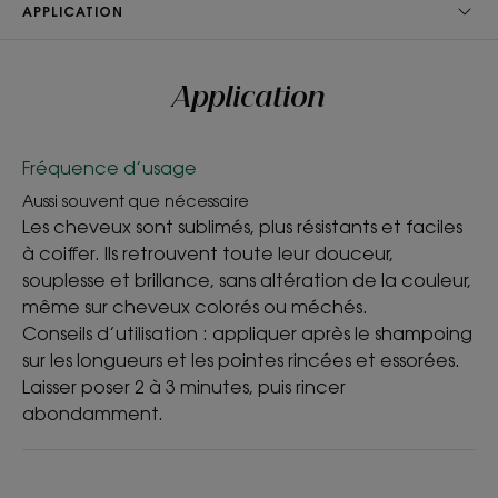
APPLICATION
Avantages
Application
En protégeant et réparant la fibre capillaire, le
Baume riche après-soleil facilite le démêlage et
sublime la chevelure après chaque exposition.
Fréquence d’usage
Résultat : des cheveux plus brillants, plus résistants,
Aussi souvent que nécessaire
et 68 % de casse en moins**
Les cheveux sont sublimés, plus résistants et faciles
à coiffer. Ils retrouvent toute leur douceur,
Bénéfices
souplesse et brillance, sans altération de la couleur,
même sur cheveux colorés ou méchés.
- Double protection : cet après-shampoing offre
Conseils d’utilisation : appliquer après le shampoing
une protection complète, à la fois interne et
sur les longueurs et les pointes rincées et essorées.
externe, pour défendre la fibre capillaire des
Laisser poser 2 à 3 minutes, puis rincer
agressions estivales (soleil, mer, sable, chlore…).
abondamment.
- Réparation : sa texture onctueuse, enrichie en
Kératine d'origine végétale*, aide à réparer les
zones fragilisées.