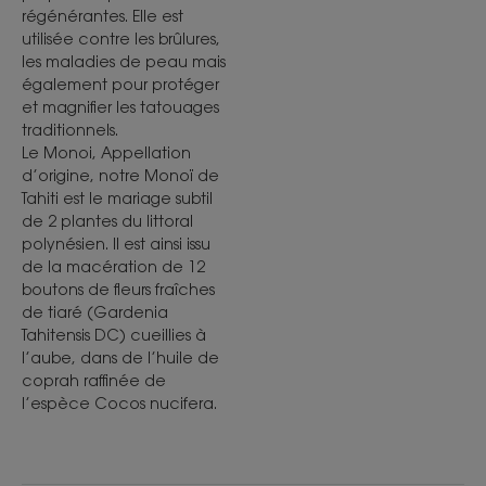
régénérantes. Elle est
**Etude instrumentale anti-casse sur mèches.
utilisée contre les brûlures,
*Contient des acides aminés biomimétiques de la kératine du
les maladies de peau mais
cheveu.
*Selon un test OCDE 301
également pour protéger
et magnifier les tatouages
traditionnels.
Le Monoi, Appellation
d’origine, notre Monoï de
Tahiti est le mariage subtil
de 2 plantes du littoral
polynésien. Il est ainsi issu
de la macération de 12
boutons de fleurs fraîches
de tiaré (Gardenia
Tahitensis DC) cueillies à
l’aube, dans de l’huile de
coprah raffinée de
l’espèce Cocos nucifera.