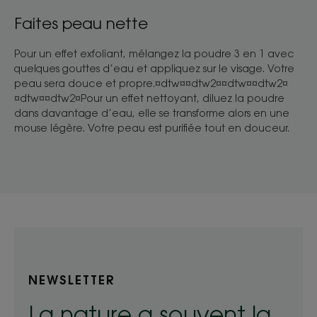
Faites peau nette
Pour un effet exfoliant, mélangez la poudre 3 en 1 avec
quelques gouttes d’eau et appliquez sur le visage. Votre
peau sera douce et propre.¤dtw¤¤dtw2¤¤dtw¤¤dtw2¤
¤dtw¤¤dtw2¤Pour un effet nettoyant, diluez la poudre
dans davantage d’eau, elle se transforme alors en une
mouse légère. Votre peau est purifiée tout en douceur.
NEWSLETTER
La nature a souvent la