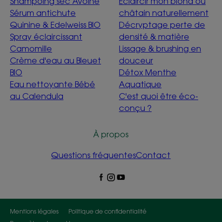
Shampoing sec Avoine
Éclaircir mon blond ou
Sérum antichute
châtain naturellement
Quinine & Edelweiss BIO
Décryptage perte de
Spray éclaircissant
densité & matière
Camomille
Lissage & brushing en
Crème d'eau au Bleuet
douceur
BIO
Détox Menthe
Eau nettoyante Bébé
Aquatique
au Calendula
C'est quoi être éco-
conçu ?
À propos
Questions fréquentes
Contact
Mentions légales
Politique de confidentialité