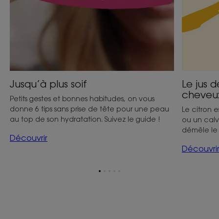
croit
vraiment 
Jusqu’à plus soif
Le jus d
cheveux
Petits gestes et bonnes habitudes, on vous
donne 6 tips sans prise de tête pour une peau
Le citron e
au top de son hydratation. Suivez le guide !
ou un calv
démêle le 
Découvrir
Découvri
Aller
Aller
Aller
Aller
Aller
à
à
à
à
à
l'item
l'item
l'item
l'item
l'item
1
2
3
4
5