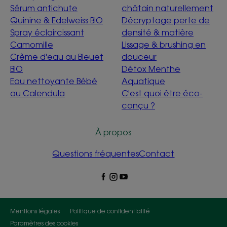
Sérum antichute
châtain naturellement
Quinine & Edelweiss BIO
Décryptage perte de
Spray éclaircissant
densité & matière
Camomille
Lissage & brushing en
Crème d'eau au Bleuet
douceur
BIO
Détox Menthe
Eau nettoyante Bébé
Aquatique
au Calendula
C'est quoi être éco-
conçu ?
À propos
Questions fréquentes
Contact
Mentions légales
Politique de confidentialité
Paramètres des cookies