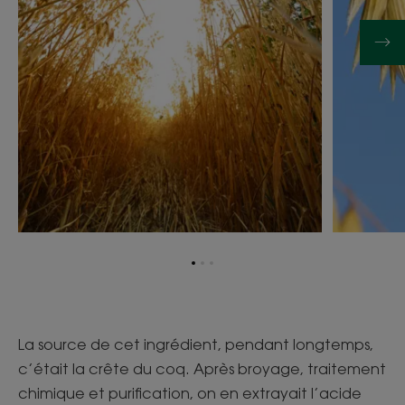
Aller
Aller
Aller
à
à
à
l'item
l'item
l'item
1
2
3
La source de cet ingrédient, pendant longtemps,
c’était la crête du coq. Après broyage, traitement
chimique et purification, on en extrayait l’acide