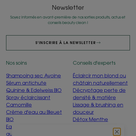
Newsletter
Soyez informés en avant-première de nos sorties produits, actus et
conseils beauty clean !
S'INSCRIRE À LA NEWSLETTER
Nos soins
Conseils d'experts
Shampoing sec Avoine
Éclaircir mon blond ou
Sérum antichute
châtain naturellement
Quinine & Edelweiss BIO
Décryptage perte de
Spray éclaircissant
densité & matière
Camomille
Lissage & brushing en
Crème d'eau au Bleuet
douceur
BIO
Détox Menthe
Eau nettoyante Bébé
Aquatique
au Calendula
C'est quoi être éco-