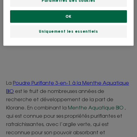
Paramètres des cookies
OK
Uniquement les essentiels
La
Poudre Purifiante 3-en-1 à la Menthe Aquatique
BIO
est le fruit de nombreuses années de
recherche et développement de la part de
Klorane. En combinant la
Menthe Aquatique BIO
,
qui est connue pour ses propriétés purifiantes et
rafraichissantes, avec l’argile verte, qui est
reconnue pour son pouvoir absorbant et