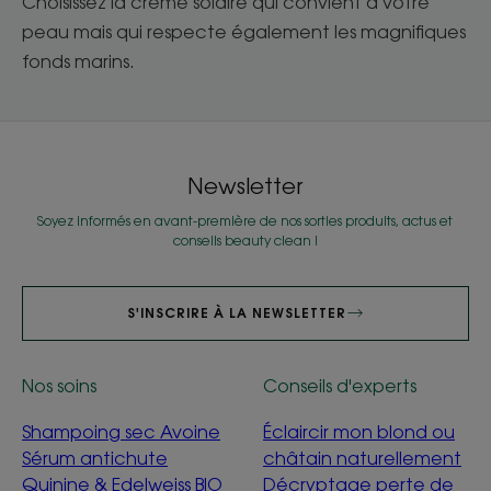
Choisissez la crème solaire qui convient à votre
peau mais qui respecte également les magnifiques
fonds marins.
Newsletter
Soyez informés en avant-première de nos sorties produits, actus et
conseils beauty clean !
S'INSCRIRE À LA NEWSLETTER
Nos soins
Conseils d'experts
Shampoing sec Avoine
Éclaircir mon blond ou
Sérum antichute
châtain naturellement
Quinine & Edelweiss BIO
Décryptage perte de