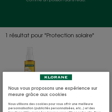
1 résultat pour "Protection solaire"
SOLAIRE
Huile
protectrice
et
nourrissante
Nous vous proposons une expérience sur
mesure grâce aux cookies
MONOÏ & TAMANU BIO
SOLAIRE Huile
Nous utilisons des cookies pour vous offrir une meilleure
protectrice et
personnalisation (publicités personnalisées, etc...) et des