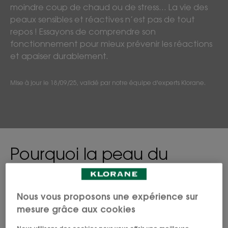
moindre coup de chaud ou de stress… La vie des
peaux sensibles et réactives n’est pas de tout
repos ! Essayons de comprendre son
fonctionnement pour mieux prévenir les réactions
et apaiser durablement.
Mise à jour le
18/09/25
, validé par
notre équipe d'experts Klorane
.
Pourquoi la peau du
visage réagit ?
Nous vous proposons une expérience sur
mesure grâce aux cookies
Plusieurs facteurs peuvent déclencher des