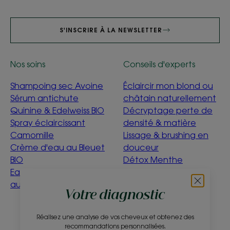
S'INSCRIRE À LA NEWSLETTER
Nos soins
Conseils d'experts
Shampoing sec Avoine
Éclaircir mon blond ou
Sérum antichute
châtain naturellement
Quinine & Edelweiss BIO
Décryptage perte de
Spray éclaircissant
densité & matière
Camomille
Lissage & brushing en
Crème d'eau au Bleuet
douceur
BIO
Détox Menthe
Eau nettoyante Bébé
Aquatique
au Calendula
C'est quoi être éco-
Votre diagnostic
conçu ?
Réalisez une analyse de vos cheveux et obtenez des
À propos
recommandations personnalisées.