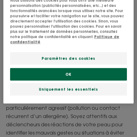
Nous utilisons des cookies pour vous offrir une meilleure
réactions quand on a la peau sensible : une
personnalisation (publicités personnalisées, etc...) et des
exposition au soleil un peu trop longue, des
fonctionnalités avancées lorsque vous utilisez notre site. Pour
poursuivre et faciliter votre navigation sur le site, vous pouvez
températures basses, des rafales de vent qui
directement accepter l'utilisation des cookies. Sinon, vous
pouvez personnaliser l'utilisation des cookies. Pour en savoir
fouettent le visage… Mais il n’y a pas que la
plus sur le traitement de données personnelles, consultez
météo ! Dès que le stress monte, votre peau vous
notre politique de confidentialité en cliquant:
Politique de
confidentialité
le fait ressentir immédiatement. C’est ce qu’on
appelle les flushs. Lorsqu’un soin est trop agressif,
Paramètres des cookies
chimique ou non adapté à la sensibilité de la peau,
elle déclenche aussitôt une réaction.
OK
L’origine de cette hypersensibilité peut être
Uniquement les essentiels
génétique ou hormonale, ou s’expliquer
simplement par un environnement
particulièrement agressif (pollution ou contact
récurrent d’un allergène). Soyez attentifs aux
déclencheurs des réactions de votre peau pour
identifier les mauvais gestes ou situations à éviter