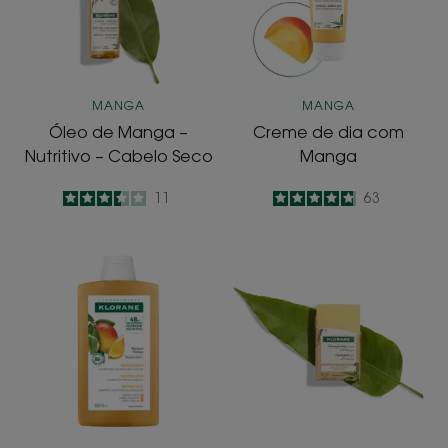
–
Cabelo
Seco
MANGA
MANGA
Óleo de Manga –
Creme de dia com
Nutritivo – Cabelo Seco
Manga
3.5
/
5
11
4.8
/
5
63
-
-
Champô
Champô
com
Sólido
Manga
com
Manga