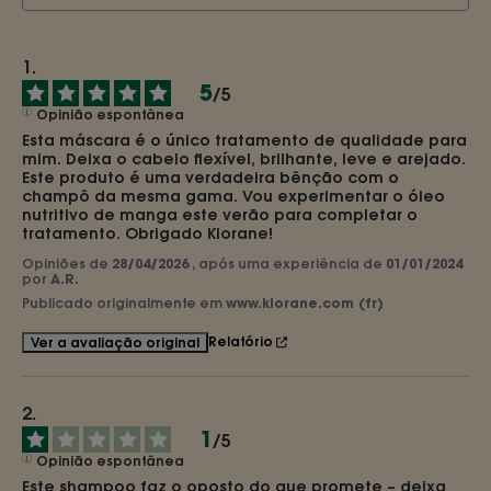
5
/
5
Opinião espontânea
Esta máscara é o único tratamento de qualidade para 
mim. Deixa o cabelo flexível, brilhante, leve e arejado. 
Este produto é uma verdadeira bênção com o 
champô da mesma gama. Vou experimentar o óleo 
nutritivo de manga este verão para completar o 
tratamento. Obrigado Klorane!
Opiniões de
28/04/2026
, após uma experiência de
01/01/2024
por
A.R.
Publicado originalmente em
www.klorane.com (fr)
Relatório
Ver a avaliação original
1
/
5
Opinião espontânea
Este shampoo faz o oposto do que promete – deixa 