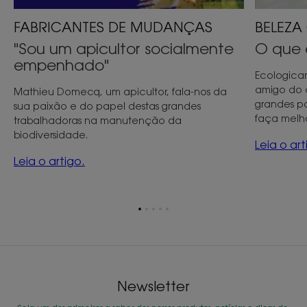
FABRICANTES DE MUDANÇAS
BELEZA
"Sou um apicultor socialmente
O que 
empenhado"
Ecologica
amigo do 
Mathieu Domecq, um apicultor, fala-nos da
grandes pal
sua paixão e do papel destas grandes
faça melh
trabalhadoras na manutenção da
biodiversidade.
Leia o art
Leia o artigo.
Ir
Ir
Ir
Ir
Ir
para
para
para
para
para
o
o
o
o
o
item
item
item
item
item
1
2
3
4
5
Newsletter