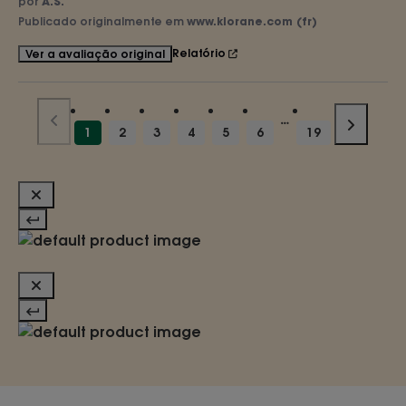
por
A.S.
Publicado originalmente em
www.klorane.com (fr)
Relatório
Ver a avaliação original
1
2
3
4
5
6
19