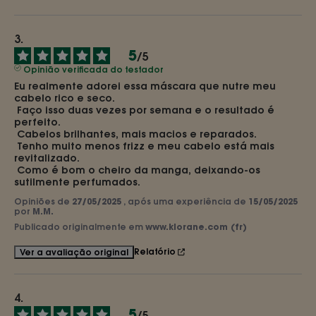
5
/
5
Opinião verificada do testador
Eu realmente adorei essa máscara que nutre meu 
cabelo rico e seco.

 Faço isso duas vezes por semana e o resultado é 
perfeito.

 Cabelos brilhantes, mais macios e reparados.

 Tenho muito menos frizz e meu cabelo está mais 
revitalizado.

 Como é bom o cheiro da manga, deixando-os 
sutilmente perfumados.
Opiniões de
27/05/2025
, após uma experiência de
15/05/2025
por
M.M.
Publicado originalmente em
www.klorane.com (fr)
Relatório
Ver a avaliação original
5
/
5