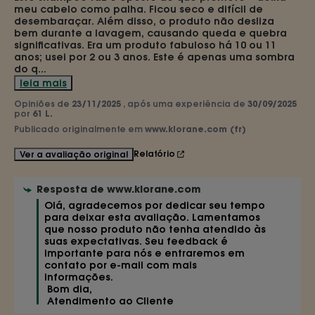
meu cabelo como palha. Ficou seco e difícil de 
desembaraçar. Além disso, o produto não desliza 
bem durante a lavagem, causando queda e quebra 
significativas. Era um produto fabuloso há 10 ou 11 
anos; usei por 2 ou 3 anos. Este é apenas uma sombra 
do q
...
leia mais
Opiniões de
23/11/2025
, após uma experiência de
30/09/2025
por
61 L.
Publicado originalmente em
www.klorane.com (fr)
Relatório
Ver a avaliação original
Resposta de
www.klorane.com
Olá, agradecemos por dedicar seu tempo 
para deixar esta avaliação. Lamentamos 
que nosso produto não tenha atendido às 
suas expectativas. Seu feedback é 
importante para nós e entraremos em 
contato por e-mail com mais 
informações.

 Bom dia,

 Atendimento ao Cliente 