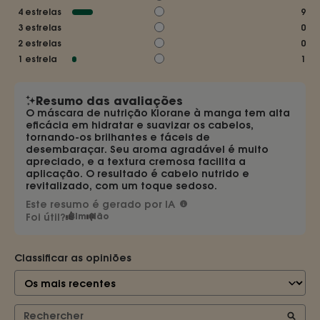
4
estrelas
9
3
estrelas
0
2
estrelas
0
1
estrela
1
Resumo das avaliações
O máscara de nutrição Klorane à manga tem alta
eficácia em hidratar e suavizar os cabelos,
tornando-os brilhantes e fáceis de
desembaraçar. Seu aroma agradável é muito
apreciado, e a textura cremosa facilita a
aplicação. O resultado é cabelo nutrido e
revitalizado, com um toque sedoso.
Este resumo é gerado por IA
Foi útil?
Sim
Não
Classificar as opiniões