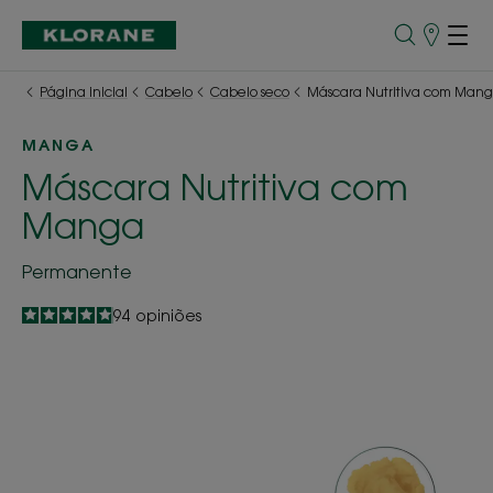
Pontos
de
Venda
Página inicial
Cabelo
Cabelo seco
Máscara Nutritiva com Man
MANGA
Máscara Nutritiva com
Manga
Permanente
4.9
/
5
94
opiniões
-