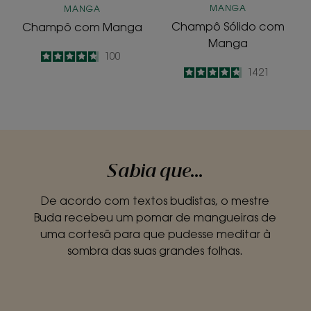
MANGA
MANGA
Champô Sólido com
Champô com Manga
Manga
4.7
/
5
100
-
4.7
/
5
1421
-
Sabia que...
De acordo com textos budistas, o mestre
Buda recebeu um pomar de mangueiras de
uma cortesã para que pudesse meditar à
sombra das suas grandes folhas.