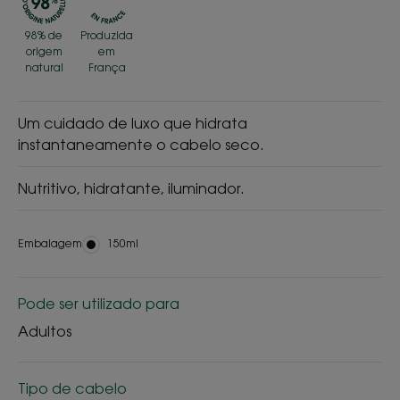
98% de
Produzida
origem
em
natural
França
Um cuidado de luxo que hidrata
instantaneamente o cabelo seco.
Nutritivo, hidratante, iluminador.
Embalagem
Embalagem
150ml
Pode ser utilizado para
Adultos
Tipo de cabelo