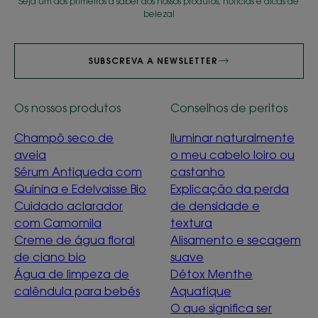
Seja um dos primeiros a saber dos nossos produtos, notícias e dicas de
beleza!
SUBSCREVA A NEWSLETTER
Os nossos produtos
Conselhos de peritos
Champô seco de
Iluminar naturalmente
aveia
o meu cabelo loiro ou
Sérum Antiqueda com
castanho
Quinina e Edelvaisse Bio
Explicação da perda
Cuidado aclarador
de densidade e
com Camomila
textura
Creme de água floral
Alisamento e secagem
de ciano bio
suave
Água de limpeza de
Détox Menthe
calêndula para bebés
Aquatique
O que significa ser