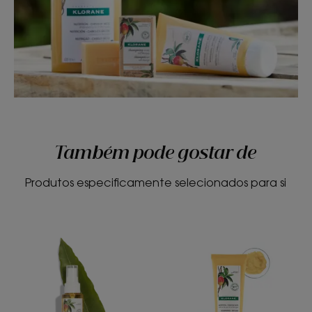
Também pode gostar de
Produtos especificamente selecionados para si
Óleo
Creme
de
de
Manga
dia
–
com
Nutritivo
Manga