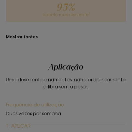
• Reparador: Restabelece o brilho, respeita a cor e
95%
ajuda a reparar o cabelo seco.
cabelo mais resistente¹
• Protege: ao alisar a fibra capilar, torna o cabelo
mais resistente às agressões externas.
Mostrar fontes
TEXTURA
RECICLÁVEL
Aplicação
Uma dose real de nutrientes, nutre profundamente
Textura
a fibra sem a pesar.
Creme
Frequência de utilização
Benefícios da textura
Creme.
Duas vezes por semana
Aroma do produto
1. APLICAR