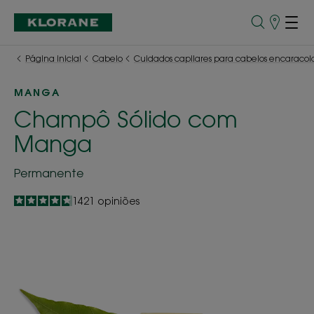
Pontos
de
Venda
Página inicial
Cabelo
Cuidados capilares para cabelos encaracol
MANGA
Champô Sólido com
Manga
Permanente
4.7
/
5
1421
opiniões
-