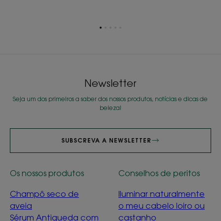
Ir
Ir
Ir
Ir
Ir
para
para
para
para
para
o
o
o
o
o
item
item
item
item
item
1
2
3
4
5
Newsletter
Seja um dos primeiros a saber dos nossos produtos, notícias e dicas de
beleza!
SUBSCREVA A NEWSLETTER
Os nossos produtos
Conselhos de peritos
Champô seco de
Iluminar naturalmente
aveia
o meu cabelo loiro ou
Sérum Antiqueda com
castanho