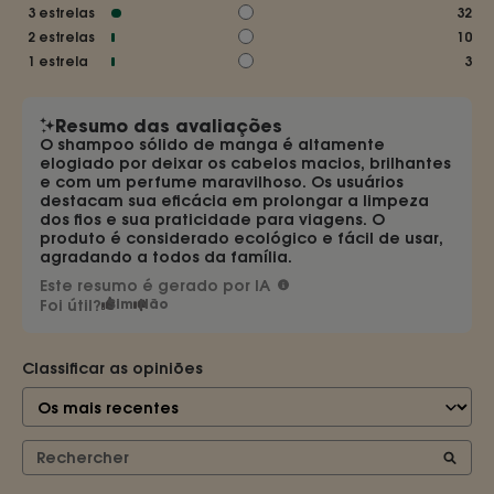
3
estrelas
32
2
estrelas
10
1
estrela
3
Resumo das avaliações
O shampoo sólido de manga é altamente
elogiado por deixar os cabelos macios, brilhantes
e com um perfume maravilhoso. Os usuários
destacam sua eficácia em prolongar a limpeza
dos fios e sua praticidade para viagens. O
produto é considerado ecológico e fácil de usar,
agradando a todos da família.
Este resumo é gerado por IA
Foi útil?
Sim
Não
Classificar as opiniões