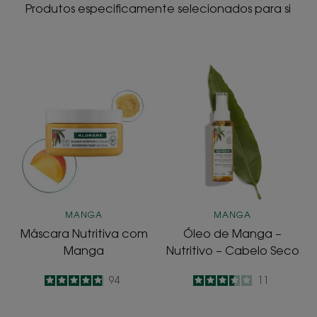
Produtos especificamente selecionados para si
Máscara
Óleo
Nutritiva
de
com
Manga
Manga
–
Nutritivo
–
Cabelo
Seco
MANGA
MANGA
Máscara Nutritiva com
Óleo de Manga –
Manga
Nutritivo – Cabelo Seco
4.9
/
5
94
3.5
/
5
11
-
-