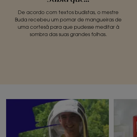
De acordo com textos budistas, o mestre
Buda recebeu um pomar de mangueiras de
uma cortesã para que pudesse meditar à
sombra das suas grandes folhas.
Leia
Leia
o
o
artigo.
artigo.
FABRICANTES
BELEZA
DE
CONSCIE