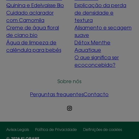
Quinina e Edelvaisse Bio
Explicação da perda
Cuidado aclarador
de densidade e
com Camomila
textura
Creme de água floral
Alisamento e secagem
de ciano bio
suave
Água de limpeza de
Détox Menthe
calêndula para bebés
Aquatique
O que significa ser
ecoconcebido?
Sobre nós
Perguntas frequentes
Contacto
Avisos Legais
Política de Privacidade
Definições de cookies
© 2026 KLORANE