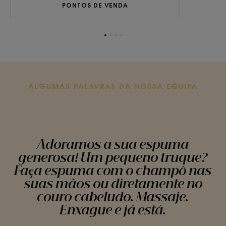
PONTOS DE VENDA
Ir
Ir
Ir
Ir
para
para
para
para
o
o
o
o
item
item
item
item
1
2
3
4
ALGUMAS PALAVRAS DA NOSSA EQUIPA
Adoramos a sua espuma
generosa! Um pequeno truque?
Faça espuma com o champô nas
suas mãos ou diretamente no
couro cabeludo. Massaje.
Enxague e já está.