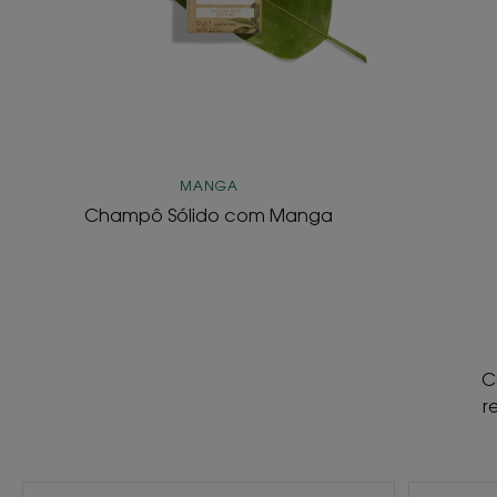
MANGA
Champô Sólido com Manga
C
r