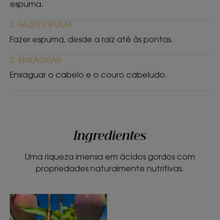
espuma.
Formulado sem água.
2. FAZER ESPUMA
Aroma do produto
Fazer espuma, desde a raiz até às pontas.
Manga.
3. ENXAGUAR
* Teste ex-vivo em fios de cabelo após 1 aplicação.
** De acordo com a Norma OCDE 301B.
Enxaguar o cabelo e o couro cabeludo.
Ingredientes
Uma riqueza imensa em ácidos gordos com
propriedades naturalmente nutritivas.