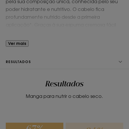
pela sua composição única, conhecida pelo seu
poder hidratante e nutritivo. O cabelo fica
profundamente nutrido desde a primeira
aplicação*. Graças à sua espuma cremosa fácil
de enxaguar, o champô sólido facilita o
desembaraçar e deixa o cabelo mais forte.
Ver mais
Intensamente nutrido e protegido contra a
secura, o cabelo fica brilhante, macio e flexível.
RESULTADOS
Vantagem
Resultados
A sua fórmula minimalista lava suavemente o
cabelo e nutre-o profundamente.
Manga para nutrir o cabelo seco.
Benefícios
• Eficaz: uma fórmula sem sabão fácil de enxaguar,
rica em tensioativos suaves para uma limpeza