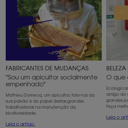
MUDANÇAS
FABRICANTES DE MUDANÇAS
BELEZA
"Sou um apicultor socialmente
O que 
empenhado"
Ecologica
amigo do 
Mathieu Domecq, um apicultor, fala-nos da
grandes pal
sua paixão e do papel destas grandes
faça melh
trabalhadoras na manutenção da
biodiversidade.
Leia o art
Leia o artigo.