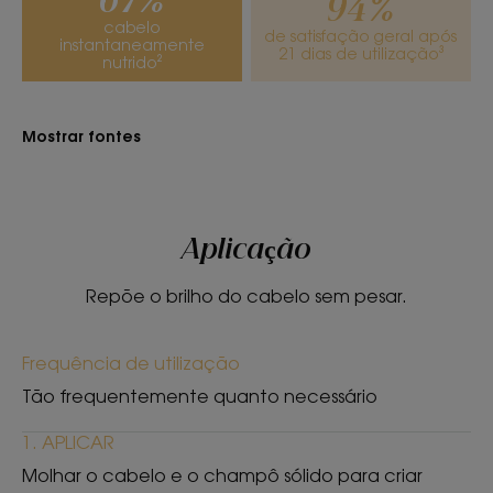
67%
94%
eficaz que respeita o couro cabeludo.
cabelo
de satisfação geral após
• Nutritivo: nutre profundamente o cabelo desde
instantaneamente
21 dias de utilização³
nutrido²
a primeira aplicação* graças à sua fórmula
enriquecida com manteiga de manga, um
ingrediente ativo altamente nutritivo.
Mostrar fontes
• Sumptuoso: uma textura rica e cremosa, que faz
espuma facilmente, com um perfume sumptuoso
de manga suculenta e notas florais subtis.
Aplicação
TEXTURA
RECICLÁVEL
Repõe o brilho do cabelo sem pesar.
Frequência de utilização
Tão frequentemente quanto necessário
Textura
1. APLICAR
Sólido
Molhar o cabelo e o champô sólido para criar
Benefícios da textura