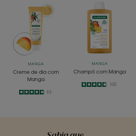
Creme
Champô
de
com
dia
Manga
com
Manga
MANGA
MANGA
Champô com Manga
Creme de dia com
Manga
4.7
/
5
100
-
4.8
/
5
63
-
Sabia que...