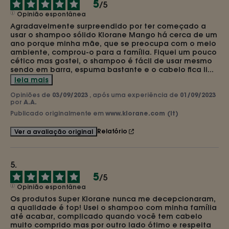
5
/
5
Opinião espontânea
Agradavelmente surpreendido por ter começado a 
usar o shampoo sólido Klorane Mango há cerca de um 
ano porque minha mãe, que se preocupa com o meio 
ambiente, comprou-o para a família. Fiquei um pouco 
cético mas gostei, o shampoo é fácil de usar mesmo 
sendo em barra, espuma bastante e o cabelo fica li
...
leia mais
Opiniões de
03/09/2023
, após uma experiência de
01/09/2023
por
A.A.
Publicado originalmente em
www.klorane.com (it)
Relatório
Ver a avaliação original
5
/
5
Opinião espontânea
Os produtos Super Klorane nunca me decepcionaram, 
a qualidade é top! Usei o shampoo com minha família 
até acabar, complicado quando você tem cabelo 
muito comprido mas por outro lado ótimo e respeita 