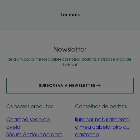
Ler mais
Newsletter
Seja um dos primeiros a saber dos nossos produtos, notícias e dicas de
beleza!
SUBSCREVA A NEWSLETTER
Os nossos produtos
Conselhos de peritos
Champô seco de
Iluminar naturalmente
aveia
o meu cabelo loiro ou
Sérum Antiqueda com
castanho