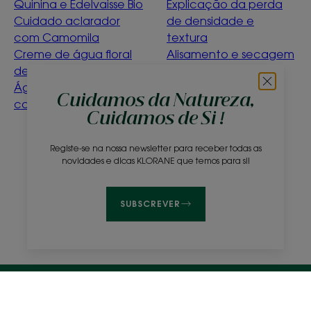
Quinina e Edelvaisse Bio
Explicação da perda
Cuidado aclarador
de densidade e
com Camomila
textura
Creme de água floral
Alisamento e secagem
de ciano bio
suave
Água de limpeza de
Détox Menthe
Cuidamos da Natureza,
calêndula para bebés
Aquatique
Cuidamos de Si !
O que significa ser
ecoconcebido?
Registe-se na nossa newsletter para receber todas as
novidades e dicas KLORANE que temos para si!
Sobre nós
Perguntas frequentes
Contacto
SUBSCREVER
Avisos Legais
Política de Privacidade
Definições de cookies
© 2026 KLORANE