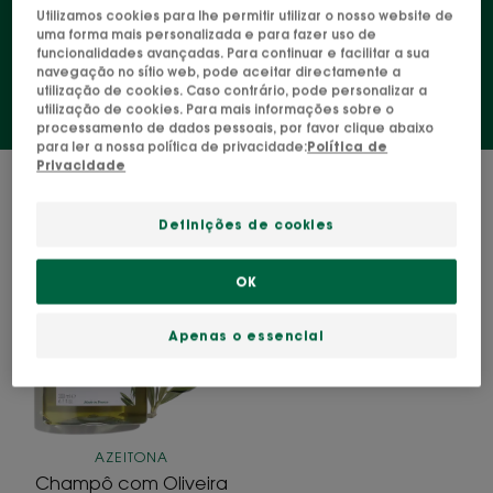
Utilizamos cookies para lhe permitir utilizar o nosso website de
dando-lhe substância e espessura.
uma forma mais personalizada e para fazer uso de
funcionalidades avançadas. Para continuar e facilitar a sua
navegação no sítio web, pode aceitar directamente a
utilização de cookies. Caso contrário, pode personalizar a
utilização de cookies. Para mais informações sobre o
processamento de dados pessoais, por favor clique abaixo
para ler a nossa política de privacidade:
Política de
Privacidade
1 resultado "Champô"
Definições de cookies
Champô
com
OK
Oliveira
BIO
Apenas o essencial
AZEITONA
Champô com Oliveira