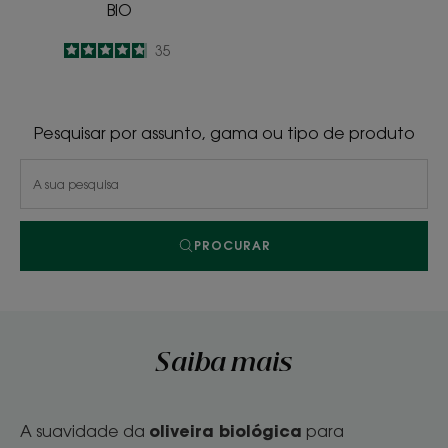
BIO
4.8
/
5
35
-
Pesquisar por assunto, gama ou tipo de produto
PROCURAR
Saiba mais
oliveira biológica
A suavidade da
para