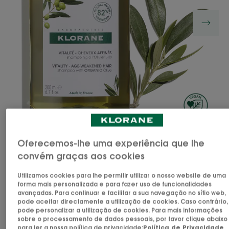
Oferecemos-lhe uma experiência que lhe
O champô com Oliveira BIO preserva a juventude
convém graças aos cookies
do couro cabeludo e infunde o cabelo com
espessura e vitalidade.
Utilizamos cookies para lhe permitir utilizar o nosso website de uma
forma mais personalizada e para fazer uso de funcionalidades
avançadas. Para continuar e facilitar a sua navegação no sítio web,
pode aceitar directamente a utilização de cookies. Caso contrário,
Cabelo brilhante com uma densidade
pode personalizar a utilização de cookies. Para mais informações
profundamente reparada.
sobre o processamento de dados pessoais, por favor clique abaixo
para ler a nossa política de privacidade:
Política de Privacidade