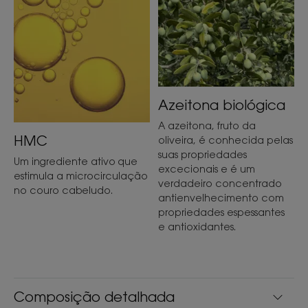
TEXTURA
RECICLÁVEL
Azeitona biológica
Textura
A azeitona, fruto da
HMC
Líquido
oliveira, é conhecida pelas
suas propriedades
Um ingrediente ativo que
Benefícios da textura
excecionais e é um
estimula a microcirculação
verdadeiro concentrado
Fórmula líquida fácil de aplicar.
no couro cabeludo.
antienvelhecimento com
propriedades espessantes
Aroma do produto
e antioxidantes.
Perfume floral.
* O cabelo fica regenerado: 88% concordam (teste de consumidor em
67 pessoas após 15 dias de utilização).
*O cabelo recupera espessura: 88% concordam (teste de consumidor
em 67 pessoas após 15 dias de utilização).
Composição detalhada