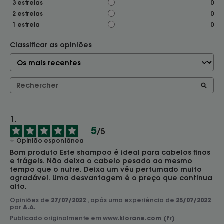
3
estrelas
0
2
estrelas
0
1
estrela
0
Classificar as opiniões
5
/
5
Opinião espontânea
Bom produto Este shampoo é ideal para cabelos finos 
e frágeis. Não deixa o cabelo pesado ao mesmo 
tempo que o nutre. Deixa um véu perfumado muito 
agradável. Uma desvantagem é o preço que continua 
alto.
Opiniões de
27/07/2022
, após uma experiência de
25/07/2022
por
A.A.
Publicado originalmente em
www.klorane.com (fr)