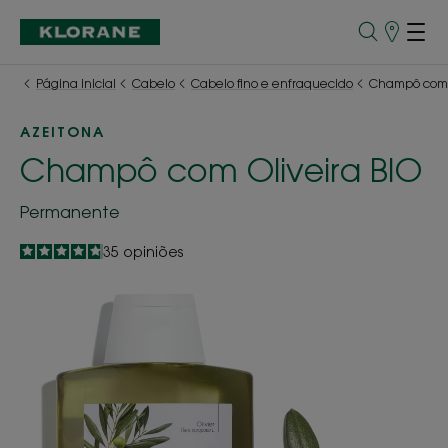
Pontos
de
Venda
Página inicial
Cabelo
Cabelo fino e enfraquecido
Champô com O
AZEITONA
Champô com Oliveira BIO
Permanente
4.8
/
5
35
opiniões
-