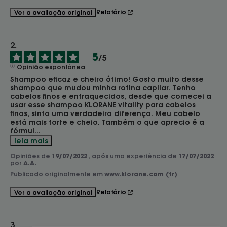
Relatório
Ver a avaliação original
5
/
5
Opinião espontânea
Shampoo eficaz e cheiro ótimo! Gosto muito desse 
shampoo que mudou minha rotina capilar. Tenho 
cabelos finos e enfraquecidos, desde que comecei a 
usar esse shampoo KLORANE vitality para cabelos 
finos, sinto uma verdadeira diferença. Meu cabelo 
está mais forte e cheio. Também o que aprecio é a 
fórmul
...
leia mais
Opiniões de
19/07/2022
, após uma experiência de
17/07/2022
por
A.A.
Publicado originalmente em
www.klorane.com (fr)
Relatório
Ver a avaliação original