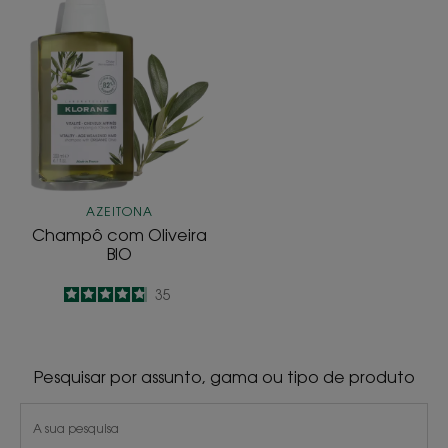
Champô
com
Oliveira
BIO
AZEITONA
Champô com Oliveira
BIO
4.8
/
5
35
-
Pesquisar por assunto, gama ou tipo de produto