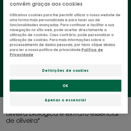
convém graças aos cookies
antioxidantes, estão disponíveis numa gama
completa de cuidados revitalizantes para cabelos
Utilizamos cookies para lhe permitir utilizar o nosso website de
uma forma mais personalizada e para fazer uso de
enfraquecidos e que perderam densidade ao
funcionalidades avançadas. Para continuar e facilitar a sua
longo do tempo. O seu elevado teor de nutrientes
navegação no sítio web, pode aceitar directamente a
utilização de cookies. Caso contrário, pode personalizar a
regenera o cabelo, dando-lhe vitalidade, corpo e
utilização de cookies. Para mais informações sobre o
processamento de dados pessoais, por favor clique abaixo
espessura.
para ler a nossa política de privacidade:
Política de
Privacidade
Champô
Condicionador
Definições de cookies
OK
Apenas o essencial
1 resultado "Os nossos produtos com
oliveira biológica e extrato essencial
de oliveira"