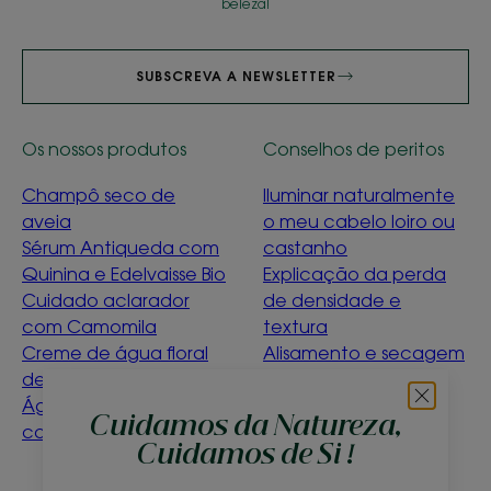
beleza!
SUBSCREVA A NEWSLETTER
Os nossos produtos
Conselhos de peritos
Champô seco de
Iluminar naturalmente
aveia
o meu cabelo loiro ou
Sérum Antiqueda com
castanho
Quinina e Edelvaisse Bio
Explicação da perda
Cuidado aclarador
de densidade e
com Camomila
textura
Creme de água floral
Alisamento e secagem
de ciano bio
suave
Água de limpeza de
Détox Menthe
Cuidamos da Natureza,
calêndula para bebés
Aquatique
Cuidamos de Si !
O que significa ser
ecoconcebido?