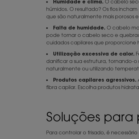
Humidade e clima.
O cabelo seco
húmidos. O resultado? Os fios incha
que são naturalmente mais porosos e 
Falta de humidade.
O cabelo mal
pode tornar o cabelo seco e quebrad
cuidados capilares que proporcione hi
Utilização excessiva de calor.
F
danificar a sua estrutura, tornando-o
naturalmente ou utilizando temperatu
Produtos capilares agressivos.
fibra capilar. Escolha produtos hidr
Soluções para 
Para controlar o frisado, é necessári