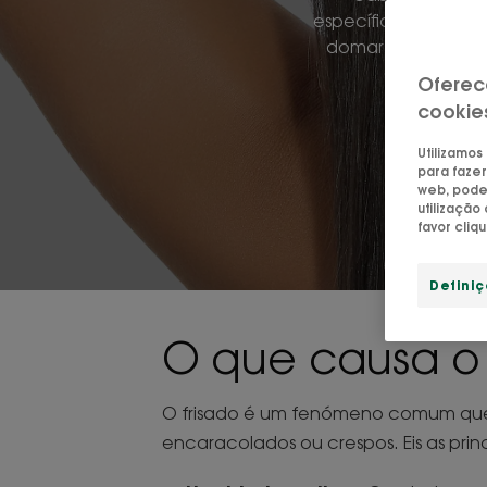
específicos, poderá
domar o frisado e
Oferec
cookie
Utilizamos
para fazer
web, pode 
utilizaçã
favor cliq
Defini
O que causa o 
O frisado é um fenómeno comum que 
encaracolados ou crespos. Eis as princ