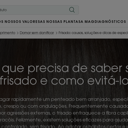
OS NOSSOS VALORES
AS NOSSAS PLANTAS
A MAG
DIAGNÓSTICOS
mprimento
Domar sem danificar
Frisado: causas, soluções e dicas de especi
 que precisa de saber 
frisado e como evitá-l
tragar rapidamente um penteado bem arranjado, espec
, crespo ou com ondulações. Frequentemente causado 
or agressões externas, o frisado enfraquece a fibra capil
racóis. Felizmente, existem soluções eficazes para ajud
controlado, sem frisado. Ao adotar os hábitos certos e u