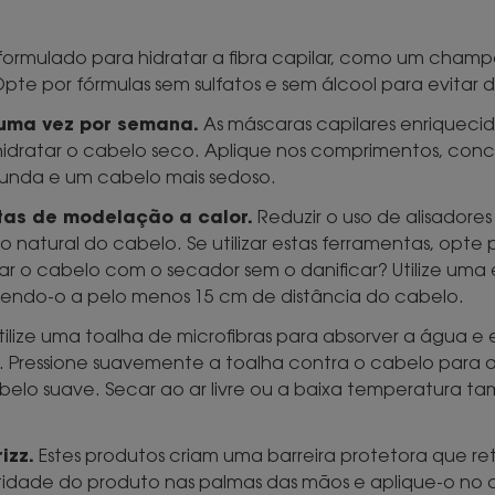
ormulado para hidratar a fibra capilar, como um champô
e por fórmulas sem sulfatos e sem álcool para evitar da
 uma vez por semana.
As máscaras capilares enriquecid
hidratar o cabelo seco. Aplique nos comprimentos, conc
unda e um cabelo mais sedoso.
ntas de modelação a calor.
Reduzir o uso de alisadore
o natural do cabelo. Se utilizar estas ferramentas, opte
r o cabelo com o secador sem o danificar? Utilize um
endo-o a pelo menos 15 cm de distância do cabelo.
ilize uma toalha de microfibras para absorver a água e 
o. Pressione suavemente a toalha contra o cabelo para ab
elo suave. Secar ao ar livre ou a baixa temperatura ta
izz.
Estes produtos criam uma barreira protetora que ret
dade do produto nas palmas das mãos e aplique-o no 