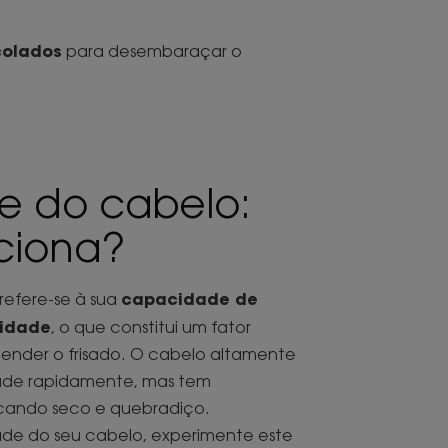
colados
para desembaraçar o
e do cabelo:
ciona?
capacidade de
refere-se à sua
midade
, o que constitui um fator
ender o frisado. O cabelo altamente
ade rapidamente, mas tem
ficando seco e quebradiço.
dade do seu cabelo, experimente este