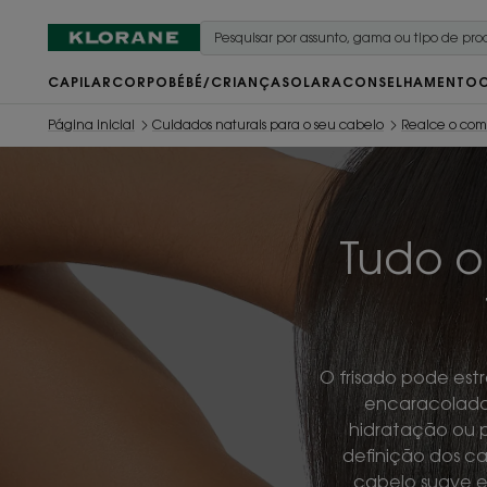
CAPILAR
CORPO
BÉBÉ/CRIANÇA
SOLAR
ACONSELHAMENTO
Página inicial
Cuidados naturais para o seu cabelo
Realce o co
Tudo o
O frisado pode es
encaracolado
hidratação ou p
definição dos ca
cabelo suave e 