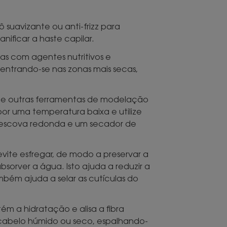
 suavizante ou anti-frizz para
nificar a haste capilar.
as com agentes nutritivos e
entrando-se nas zonas mais secas,
s e outras ferramentas de modelação
 por uma temperatura baixa e utilize
a escova redonda e um secador de
evite esfregar, de modo a preservar a
sorver a água. Isto ajuda a reduzir a
mbém ajuda a selar as cutículas do
ém a hidratação e alisa a fibra
cabelo húmido ou seco, espalhando-