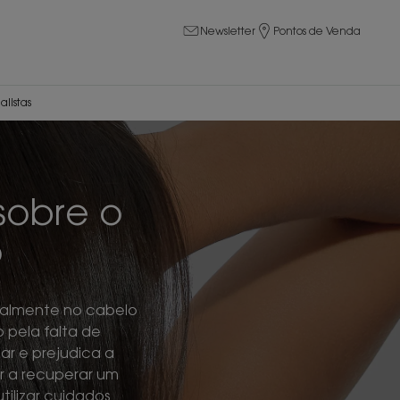
Newsletter
Pontos de Venda
alistas
sobre o
o
ialmente no cabelo
pela falta de
ar e prejudica a
ar a recuperar um
tilizar cuidados