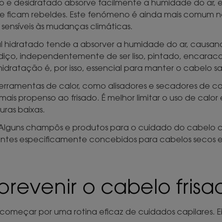
 e desidratado absorve facilmente a humidade do ar, 
m e ficam rebeldes. Este fenómeno é ainda mais comum n
sensíveis às mudanças climáticas.
 hidratado tende a absorver a humidade do ar, causando
iço, independentemente de ser liso, pintado, encaraco
dratação é, por isso, essencial para manter o cabelo sau
erramentas de calor, como alisadores e secadores de 
 mais propenso ao frisado. É melhor limitar o uso de calo
ras baixas.
Alguns champôs e produtos para o cuidado do cabelo 
atantes especificamente concebidos para cabelos secos e 
prevenir o cabelo frisa
o começar por uma rotina eficaz de cuidados capilares. Ei