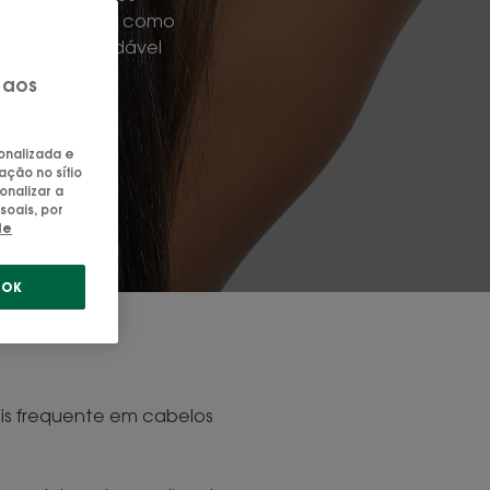
tempo. Descubra como
um aspeto saudável
 aos
e
.
sonalizada e
ação no sítio
onalizar a
soais, por
de
OK
is frequente em cabelos