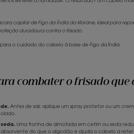
enos sensível à humidade. O resultado? Um cabelo mais 
cara capilar de Figo da Índia da Klorane, ideal para repo
oteção duradoura contra o frisado.
ara o cuidado do cabelo à base de Figo da Índia.
para combater o frisado que
ade.
Antes de sair, aplique um spray protetor ou um creme
olado.
 seda.
Uma fronha de almofada em cetim ou seda reduz
 absorvente do que o algodão e ajuda o cabelo a reter