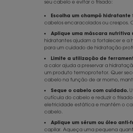
seu cabelo e evitar o frisado:
Escolha um champô hidratante
f
cabelos encaracolados ou crespos. Opt
Aplique uma máscara nutritiva
hidratantes ajudam a fortalecer e a 
para um cuidado de hidratação prof
Limite a utilização de ferrame
a calor ajuda a preservar a hidrataçã
um produto termoprotetor. Quer seca
cabelo na função de ar morno, mant
Seque o cabelo com cuidado.
Ut
cutícula do cabelo e reduzir o frisad
eletricidade estática e mantém o cab
cabelo.
Aplique um sérum ou óleo anti-fr
capilar. Aqueça uma pequena quanti