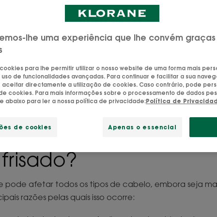
 suavizar, nutrir e proteger o seu cabelo ao longo do 
 recuperar um cabelo definido, fácil de pentear e com 
todos os dias!
emos-lhe uma experiência que lhe convém graças
s
Atualizado em
18/06/26
, validado por
a nossa equipa de especialistas Kloran
 cookies para lhe permitir utilizar o nosso website de uma forma mais per
 uso de funcionalidades avançadas. Para continuar e facilitar a sua naveg
Domar sem danificar
aceitar directamente a utilização de cookies. Caso contrário, pode pers
o de cookies. Para mais informações sobre o processamento de dados pes
ue abaixo para ler a nossa política de privacidade:
Política de Privacida
ções de cookies
Apenas o essencial
frisado?
pode afetar todos os tipos de cabelo, embora seja ma
ipais razões pelas quais isso ocorre: