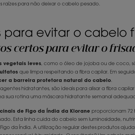
as raízes para não deixar o cabelo pesado.
 para evitar o cabelo f
os certos para evitar o frisa
s vegetais leves
, como o óleo de jojoba ou de coco, sã
ulfatos
que limpa respeitando a fibra capilar. Em seguid
cer a barreira protetora natural do cabelo
.
 agentes hidratantes, são ideais para alisar a fibra capila
ua na sua rotina uma máscara hidratante semanal adequa
cinais de Figo da Índia da Klorane
proporcionam 72 
sado. Esta linha cuida do cabelo sem luminosidade, nu
igo da Índia. A utilização regular destes produtos ajuda a 