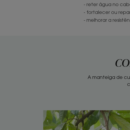
- reter água no cab
- fortalecer ou rep
- melhorar a resistê
CO
A manteiga de cup
c