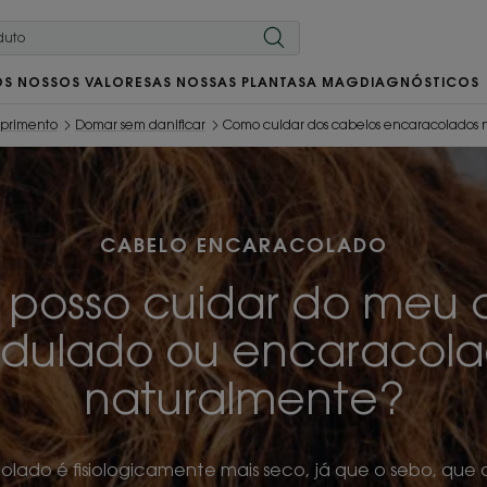
OS NOSSOS VALORES
AS NOSSAS PLANTAS
A MAG
DIAGNÓSTICOS
mprimento
Domar sem danificar
Como cuidar dos cabelos encaracolados
CABELO ENCARACOLADO
posso cuidar do meu 
dulado ou encaracol
naturalmente?
lado é fisiologicamente mais seco, já que o sebo, qu