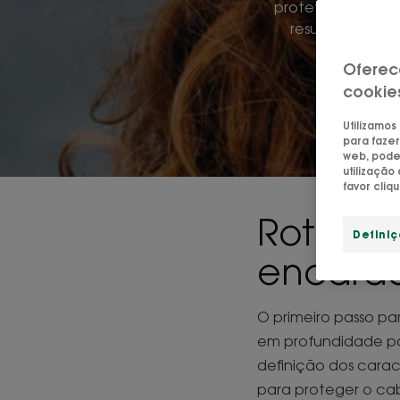
protetor do cabe
resultado, o c
indis
Oferec
cookie
Utilizamos
para fazer
web, pode 
utilizaçã
favor cliq
Rotina 
Defini
encarac
O primeiro passo pa
em profundidade pa
definição dos carac
para proteger o cab