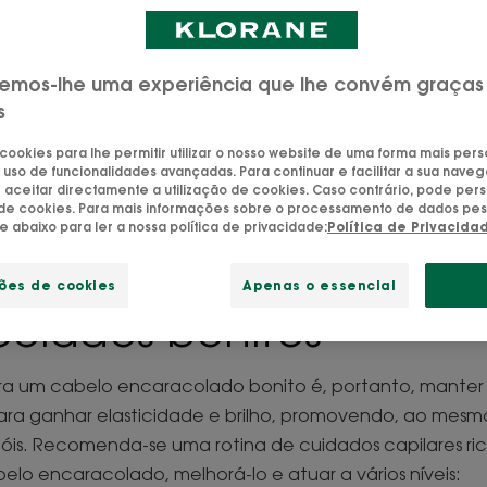
lo, tem dificuldade para alcançar todo o compriment
abelo encaracolado tende a ser mais áspero ao toque, m
ciplinado, uma vez que não é totalmente revestido com
emos-lhe uma experiência que lhe convém graças
s
Atualizado em
08/04/26
, validado por
a nossa equipa de especialistas Kloran
 cookies para lhe permitir utilizar o nosso website de uma forma mais per
 uso de funcionalidades avançadas. Para continuar e facilitar a sua naveg
aceitar directamente a utilização de cookies. Caso contrário, pode pers
o de cookies. Para mais informações sobre o processamento de dados pes
ue abaixo para ler a nossa política de privacidade:
Política de Privacida
para cabelos ondulado
ções de cookies
Apenas o essencial
olados bonitos
ra um cabelo encaracolado bonito é, portanto, manter e
ra ganhar elasticidade e brilho, promovendo, ao mesm
óis. Recomenda-se uma rotina de cuidados capilares ri
elo encaracolado, melhorá-lo e atuar a vários níveis: