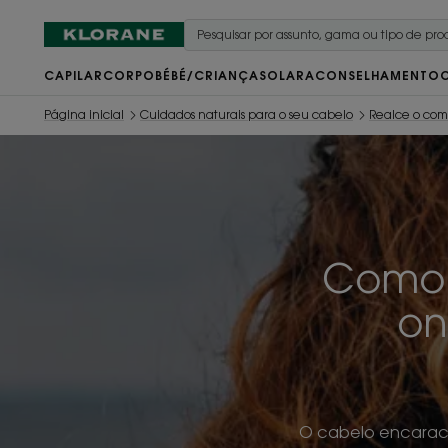
CAPILAR
CORPO
BÉBÉ/CRIANÇA
SOLAR
ACONSELHAMENTO
Página inicial
Cuidados naturais para o seu cabelo
Realce o co
Como 
on
O cabelo encaraco