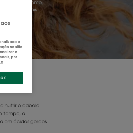
o do cabelo. Como
ais baço e mais
 sebo.
 aos
e
.
sonalizada e
ação no sítio
onalizar a
soais, por
de
s ou
OK
 nutrir o cabelo
o tempo, a
ca em ácidos gordos