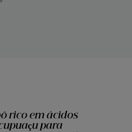
e
 rico em ácidos
 cupuaçu para