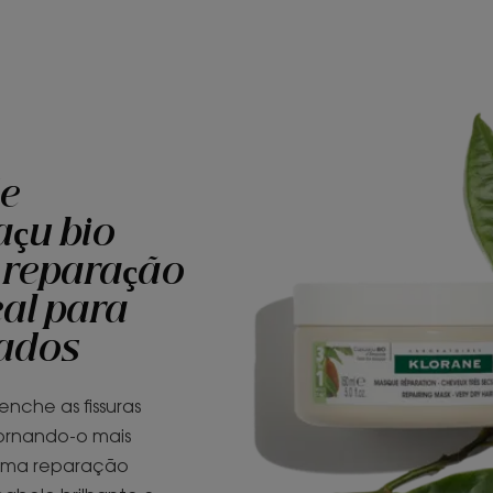
e
çu bio
reparação
al para
lados
nche as fissuras
ornando-o mais
a uma reparação