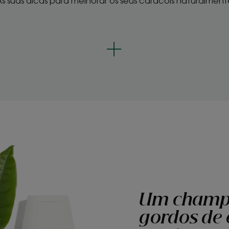
As suas dicas para melhorar os seus caracóis naturalment
Um champô
gordos de