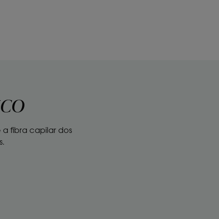
ICO
 fibra capilar dos
s.