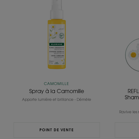
à
la
Camomille
CAMOMILLE
Spray à la Camomille
REF
Shamp
Apporte lumière et brillance - Démêle
Ravive les 
POINT DE VENTE