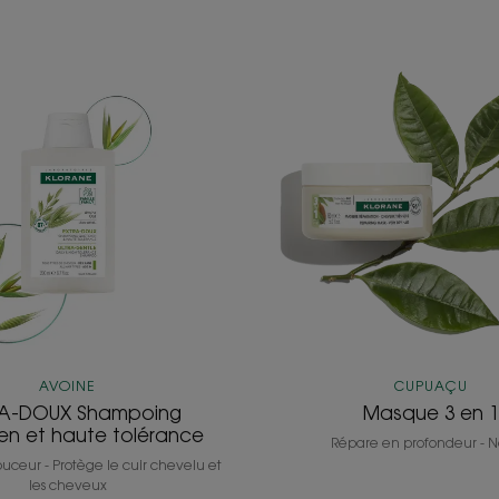
EXTRA-
Masqu
DOUX
3
Shampoing
en
quotidien
1
et
haute
tolérance
AVOINE
CUPUAÇU
A-DOUX Shampoing
Masque 3 en 1
en et haute tolérance
Répare en profondeur - No
uceur - Protège le cuir chevelu et
les cheveux