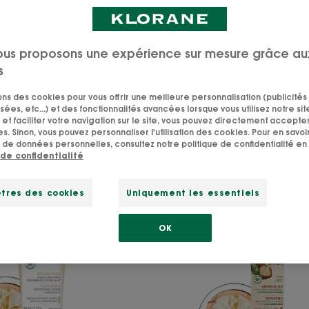
ns pour cheveux secs
Soins pour cheveux normaux
ous proposons une expérience sur mesure grâce au
s
sons des cookies pour vous offrir une meilleure personnalisation (publicités
sées, etc...) et des fonctionnalités avancées lorsque vous utilisez notre sit
et faciliter votre navigation sur le site, vous pouvez directement accepter l
our les cheveux"
s. Sinon, vous pouvez personnaliser l'utilisation des cookies. Pour en savoir
 de données personnelles, consultez notre politique de confidentialité en 
 de confidentialité
RÉPARATION
RÉPARA
Après-
Cica-
tres des cookies
Uniquement les essentiels
shampoing
Sérum
régénérant
régéné
OK
et
à
disciplinant
l'acide
hyaluro