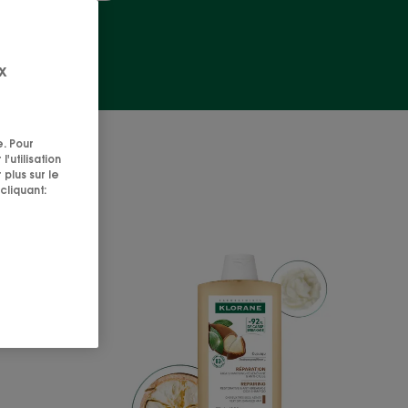
+ 7
x
e. Pour
'utilisation
 plus sur le
cliquant:
TION
RÉPARATION
Cica-
Shampoing régénéran
rant
et
anti-
casse
nique