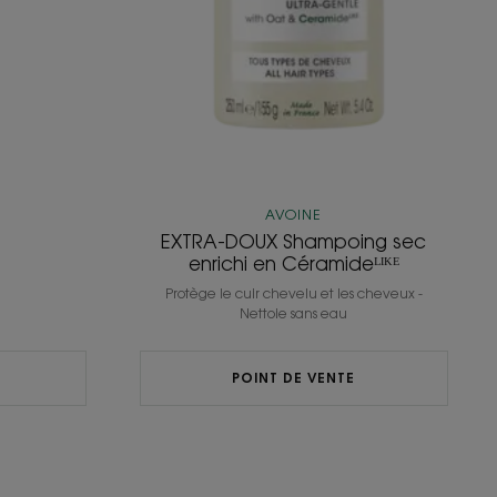
AVOINE
EXTRA-DOUX Shampoing sec
enrichi en Céramideᴸᴵᴷᴱ
Protège le cuir chevelu et les cheveux -
Nettoie sans eau
POINT DE VENTE
APAISANT