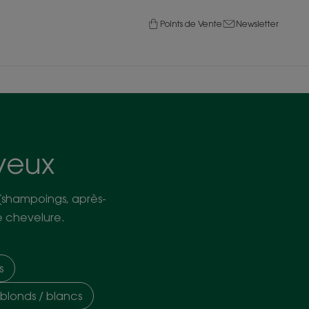
Points de Vente
Newsletter
eveux
(shampoings, après-
e chevelure.
s
blonds / blancs