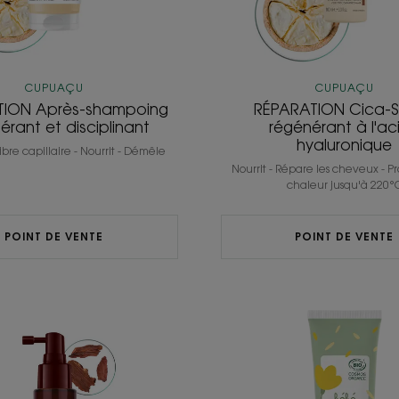
CUPUAÇU
CUPUAÇU
TION Après-shampoing
RÉPARATION Cica-
érant et disciplinant
régénérant à l'ac
hyaluronique
ibre capillaire - Nourrit - Démêle
Nourrit - Répare les cheveux - P
chaleur jusqu'à 220°
POINT DE VENTE
POINT DE VENTE
ANTICHUTE
Crème
Traitement
chang
fortifiant
certifié
intense
BIO