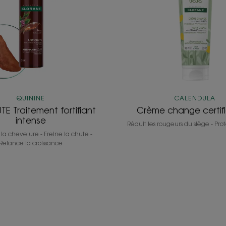
QUININE
CALENDULA
E Traitement fortifiant
Crème change certif
intense
Réduit les rougeurs du siège - Pro
 la chevelure - Freine la chute -
Relance la croissance