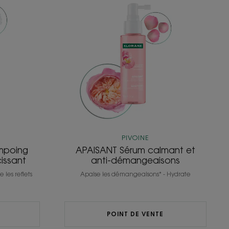
Sérum
ing
calmant
teur
et
anti-
ssant
démangeaisons
PIVOINE
mpoing
APAISANT Sérum calmant et
cissant
anti-démangeaisons
 les reflets
Apaise les démangeaisons* - Hydrate
POINT DE VENTE