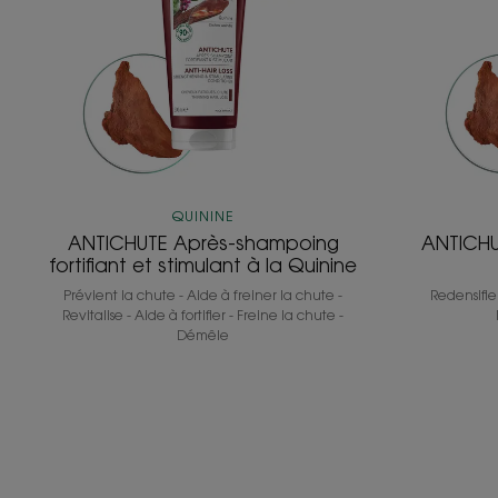
stimulant
à
la
Quinine
QUININE
ANTICHUTE Après-shampoing
ANTICHUT
fortifiant et stimulant à la Quinine
Prévient la chute - Aide à freiner la chute -
Redensifie
Revitalise - Aide à fortifier - Freine la chute -
Démêle