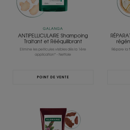
GALANGA
ANTIPELLICULAIRE Shampoing
RÉPARA
Traitant et Rééquilibrant
régén
Elimine les pellicules visibles dès la 1ère
Répare la f
application* - Nettoie
POINT DE VENTE
ANTICHUTE
Après-
shampoing
fortifiant
et