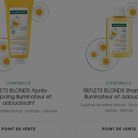
BLONDS
BLONDS
Après-
Shampo
Shampoing
illumina
illuminateur
et
et
adouci
adoucissant
CAMOMILLE
CAMOMILLE
LETS BLONDS Après-
REFLETS BLONDS Sha
oing illuminateur et
illuminateur et adou
adoucissant
Sublime les reflets blonds - Ravive
blonds - Nettoie
reflets blonds - Hydrate - Démêle
POINT DE VENTE
POINT DE VENTE