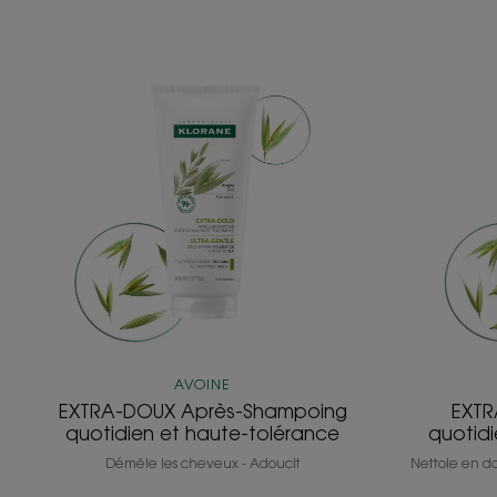
EXTRA-
DOUX
Après-
Shampoing
quotidien
et
haute-
tolérance
AVOINE
EXTRA-DOUX Après-Shampoing
EXTR
quotidien et haute-tolérance
quotidi
Démêle les cheveux - Adoucit
Nettoie en do