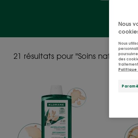
Soi
Nous v
cookie
Nous utili
personnali
poursuivre 
21 résultats pour "Soins naturels p
des cookie
traitement
Politique
ANTIPELLICULAIRE
Shampoing
Paramè
Traitant
et
Rééquilibrant