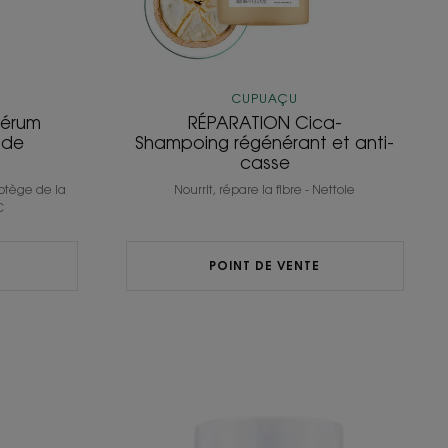
CUPUAÇU
Sérum
RÉPARATION Cica-
ide
Shampoing régénérant et anti-
casse
rotège de la
Nourrit, répare la fibre - Nettoie
C
POINT DE VENTE
EXTRA-
e
DOUX
e
Shampoing
sec
enrichi