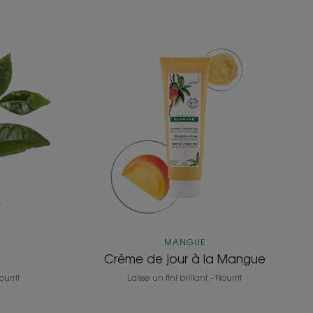
e
Crème
de
jour
à
la
Mangue
MANGUE
Crème de jour à la Mangue
urrit
Laisse un fini brillant - Nourrit