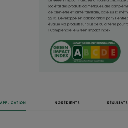
Le Green Impact Index est un outil d’affichage
- Hydrate : il hydrate en douceur la fibre
sociétal des produits cosmétiques, des compléme
- Illumine : illumine et révèle naturelle
de bien-être et santé familiale, basé sur la mé
naturels, méchés ou colorés.
2215. Développé en collaboration par 21 entrepris
évalue vos produits sur plus de 50 critères pour 
!
Comprendre le Green Impact Index
TEXTURE
Texture
Baume
Senteur du conten
Camomille
*96% d’ingrédients d’origine naturelle.
**selon test OCDE 301
APPLICATION
INGRÉDIENTS
RÉSULTATS