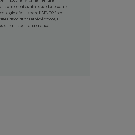
 de l’impact environnemental et
 capillaire et referme les écailles.
nts alimentaires ainsi que des produits
ment les reflets des cheveux blonds
thodologie décrite dans l’AFNOR Spec
es, associations et fédérations, il
toujours plus de transparence
ENVIRONNEMENT
u