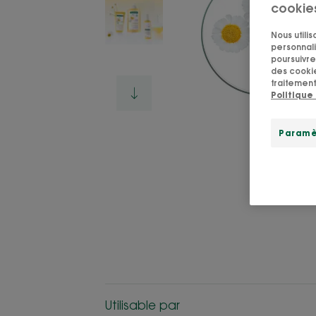
cookie
Nous utili
personnali
poursuivre 
des cookie
traitement
Politique
Paramè
Utilisable par