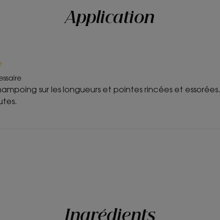
Application
e
essaire
hampoing sur les longueurs et pointes rincées et essorées
utes.
Ingrédients