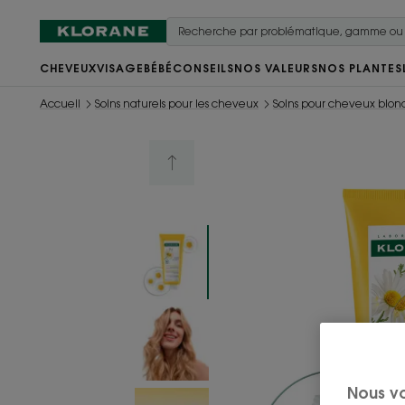
CHEVEUX
VISAGE
BÉBÉ
CONSEILS
NOS VALEURS
NOS PLANTES
Accueil
Soins naturels pour les cheveux
Soins pour cheveux blond
Nous v