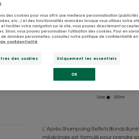
s
L’Après-Shampoin
sons des cookies pour vous offrir une meilleure personnalisation (publicités
d'origine nature
sées, etc...) et des fonctionnalités avancées lorsque vous utilisez notre sit
et faciliter votre navigation sur le site, vous pouvez directement accepter l
et hydrate les ch
s. Sinon, vous pouvez personnaliser l'utilisation des cookies. Pour en savoir
reflets dorés.
 de données personnelles, consultez notre politique de confidentialité en 
 de confidentialité
Douce et démêlé
tres des cookies
Uniquement les essentiels
naturellement de
OK
Démêlant, hydrat
Tube
Tube
200ml
L’Après-Shampoing Reflets Blonds illum
médicinale est formulé pour prendre so