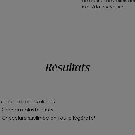
de donner des reflets do
miel à la chevelure.
Résultats
 : Plus de reflets blonds¹
 Cheveux plus brillants¹
 : Chevelure sublimée en toute légèreté¹