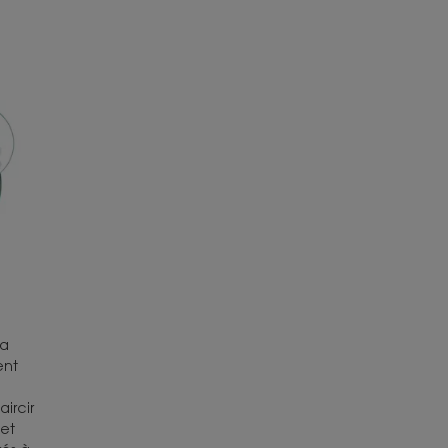
la
ent
ircir
 et