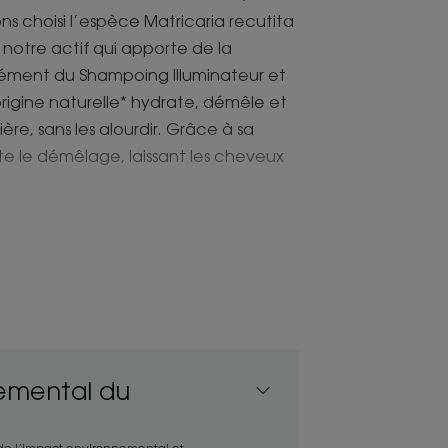
s choisi l’espèce Matricaria recutita
 notre actif qui apporte de la
lément du Shampoing Illuminateur et
rigine naturelle* hydrate, démêle et
re, sans les alourdir. Grâce à sa
ite le démêlage, laissant les cheveux
evelure s’illumine, ses reflets blonds
ans un doux parfum d’enfance.
emental du
prend des agents démêlants doux pour
s les alourdir.