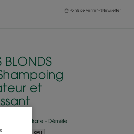
Points de Vente
Newsletter
S BLONDS
-Shampoing
ateur et
ssant
ts blonds - Hydrate - Démêle
x
à donner votre avis