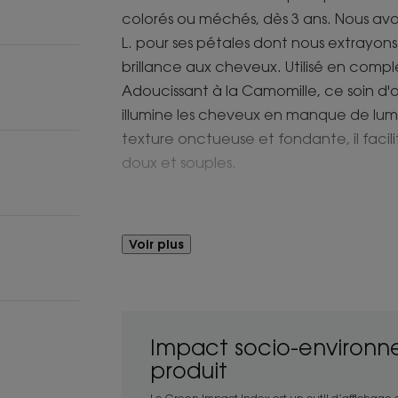
colorés ou méchés, dès 3 ans. Nous avon
L. pour ses pétales dont nous extrayons
brillance aux cheveux. Utilisé en comp
Adoucissant à la Camomille, ce soin d'o
illumine les cheveux en manque de lumiè
texture onctueuse et fondante, il facil
doux et souples.
Avantages
Voir plus
Parfaitement hydratée et démêlée, la ch
sont accentués et son éclat ravivé d
Bénéfices
Impact socio-environn
- Démêle : sa formule sensorielle com
produit
démêler instantanément les cheveux san