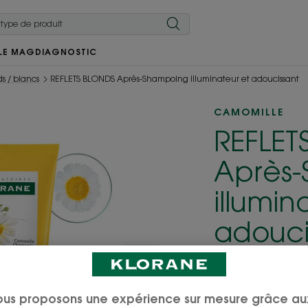
LE MAG
DIAGNOSTIC
s / blancs
REFLETS BLONDS Après-Shampoing illuminateur et adoucissant
CAMOMILLE
REFLET
Après
illumin
adouci
Permanent
Ravive les refle
ous proposons une expérience sur mesure grâce au
Soyez le premier 