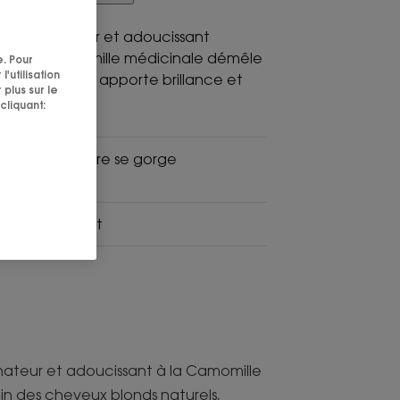
g illuminateur et adoucissant
lle* à la Camomille médicinale démêle
e. Pour
'utilisation
eveux blonds, apporte brillance et
 plus sur le
cliquant:
e, la chevelure se gorge
 lumière.
ant, illuminant
inateur et adoucissant à la Camomille
in des cheveux blonds naturels,