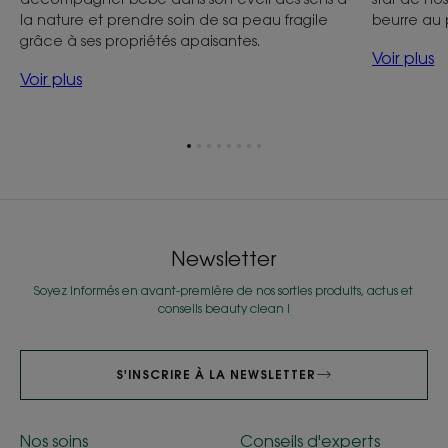
la nature et prendre soin de sa peau fragile
beurre au p
grâce à ses propriétés apaisantes.
Voir plus
Voir plus
Aller
Aller
Aller
Aller
Aller
Aller
Aller
Aller
à
à
à
à
à
à
à
à
l'item
l'item
l'item
l'item
l'item
l'item
l'item
l'item
1
2
3
4
5
6
7
8
Newsletter
Soyez informés en avant-première de nos sorties produits, actus et
conseils beauty clean !
S'INSCRIRE À LA NEWSLETTER
Nos soins
Conseils d'experts