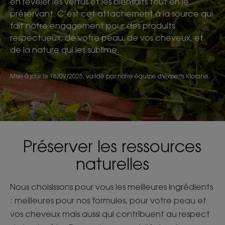
en révéler les vertus et les bienfaits tout en le
préservant. C’est cet attachement à la source qui
fait notre engagement pour des produits
respectueux, de votre peau, de vos cheveux, et
de la nature qui les sublime.
Mise à jour le
18/09/2025
, validé par
notre équipe d'experts Klorane
.
Préserver les ressources
naturelles
Nous choisissons pour vous les meilleures ingrédients
: meilleures pour nos formules, pour votre peau et
vos cheveux mais aussi qui contribuent au respect