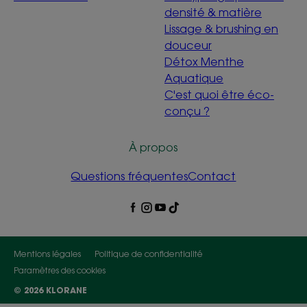
densité & matière
Lissage & brushing en
douceur
Détox Menthe
Aquatique
C'est quoi être éco-
conçu ?
À propos
Questions fréquentes
Contact
Mentions légales
Politique de confidentialité
Paramètres des cookies
© 2026 KLORANE