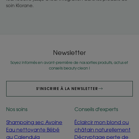
soin Klorane.
Newsletter
Soyez informés en avant-première de nos sorties produits, actus et
conseils beauty clean !
S'INSCRIRE À LA NEWSLETTER
Nos soins
Conseils d'experts
Shampoing sec Avoine
Éclaircir mon blond ou
Eau nettoyante Bébé
châtain naturellement
au Calendula
Décryptage perte de