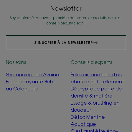
Newsletter
Soyez informés en avant-première de nos sorties produits, actus et
conseils beauty clean !
S'INSCRIRE À LA NEWSLETTER
Nos soins
Conseils d'experts
Shampoing sec Avoine
Éclaircir mon blond ou
Eau nettoyante Bébé
châtain naturellement
au Calendula
Décryptage perte de
densité & matière
Lissage & brushing en
douceur
Détox Menthe
Aquatique
C'est quoi être éco-