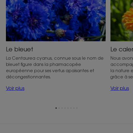
Le bleuet
Le cale
La Centaurea cyanus, connue sous le nom de
Nous avons
bleuet figure dans la pharmacopée
accompagn
européenne pour ses vertus apaisantes et
la nature 
décongestionnantes.
grâce à se
Voir plus
Voir plus
Aller
Aller
Aller
Aller
Aller
Aller
Aller
Aller
à
à
à
à
à
à
à
à
l'item
l'item
l'item
l'item
l'item
l'item
l'item
l'item
1
2
3
4
5
6
7
8