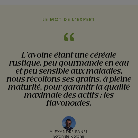
l'item
l'item
l'item
1
2
3
LE MOT DE L’EXPERT
L’avoine étant une céréale
rustique, peu gourmande en eau
et peu sensible aux maladies,
nous récoltons ses grains, à pleine
maturité, pour garantir la qualité
maximale des actifs : les
flavonoïdes.
ALEXANDRE PANEL
Botaniste Klorane