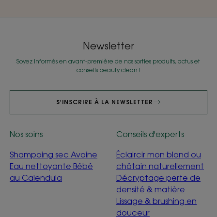
Newsletter
Soyez informés en avant-première de nos sorties produits, actus et
conseils beauty clean !
S'INSCRIRE À LA NEWSLETTER
Nos soins
Conseils d'experts
Shampoing sec Avoine
Éclaircir mon blond ou
Eau nettoyante Bébé
châtain naturellement
au Calendula
Décryptage perte de
densité & matière
Lissage & brushing en
douceur