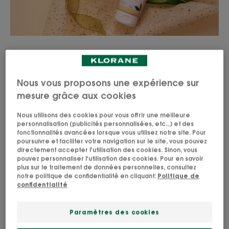
Je cherche un soin pour cheveux
très secs qui
Nous vous proposons une expérience sur
mesure grâce aux cookies
Découvrir les soins
Nous utilisons des cookies pour vous offrir une meilleure
personnalisation (publicités personnalisées, etc...) et des
fonctionnalités avancées lorsque vous utilisez notre site. Pour
poursuivre et faciliter votre navigation sur le site, vous pouvez
directement accepter l'utilisation des cookies. Sinon, vous
pouvez personnaliser l'utilisation des cookies. Pour en savoir
Laver et réparer les cheveux très
plus sur le traitement de données personnelles, consultez
notre politique de confidentialité en cliquant:
Politique de
secs au quotidien
confidentialité
Retrouvez des cheveux disciplinés, nourris et
Paramètres des cookies
réparés en profondeur grâce aux soins Klorane au
Cupuaçu BIO.