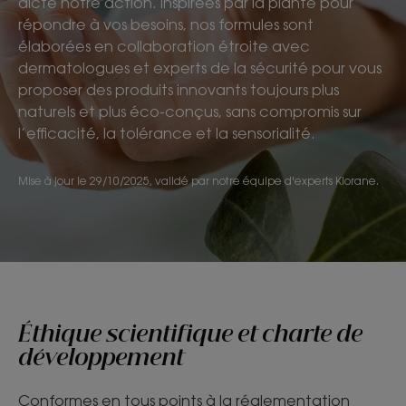
dicte notre action. Inspirées par la plante pour
répondre à vos besoins, nos formules sont
élaborées en collaboration étroite avec
dermatologues et experts de la sécurité pour vous
proposer des produits innovants toujours plus
naturels et plus éco-conçus, sans compromis sur
l’efficacité, la tolérance et la sensorialité.
Mise à jour le
29/10/2025
, validé par
notre équipe d'experts Klorane
.
Éthique scientifique et charte de
développement
Conformes en tous points à la réglementation