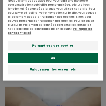
Nous utilisons des cookies pour vous offrir une meilleure
personnalisation (publicités personnalisées, etc...) et des
la concentration de l’ingrédient dans le produit
fonctionnalités avancées lorsque vous utilisez notre site. Pour
et qui entrera en contact avec la peau,
poursuivre et faciliter votre navigation sur le site, vous pouvez
directement accepter l'utilisation des cookies. Sinon, vous
le temps de contact qui dépend du type de
pouvez personnaliser l'utilisation des cookies. Pour en savoir
plus sur le traitement de données personnelles, consultez
produit (rincé ou non rincé)
notre politique de confidentialité en cliquant:
Politique de
confidentialité
la catégorie de produit (visage, corps) et donc
la surface d’exposition,
Paramètres des cookies
la cible, avec une attention particulière aux
populations dites « sensibles », à savoir les bébés,
OK
enfants, femmes enceintes, peaux pathologiques.
le conditionnement et le mode d’application
Uniquement les essentiels