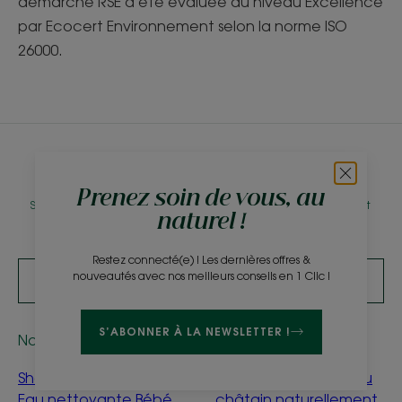
démarche RSE a été évaluée au niveau Excellence
par Ecocert Environnement selon la norme ISO
26000.
Newsletter
Prenez soin de vous, au
Soyez informés en avant-première de nos sorties produits, actus et
naturel !
conseils beauty clean !
Restez connecté(e) ! Les dernières offres &
nouveautés avec nos meilleurs conseils en 1 Clic !
S'INSCRIRE À LA NEWSLETTER
S’ABONNER À LA NEWSLETTER !
Nos soins
Conseils d'experts
Shampoing sec Avoine
Éclaircir mon blond ou
Eau nettoyante Bébé
châtain naturellement