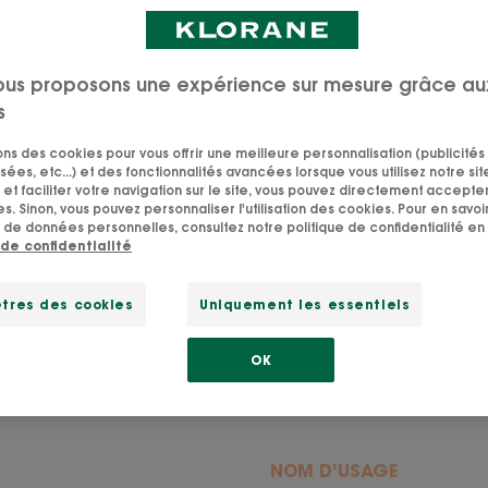
ous proposons une expérience sur mesure grâce au
s
savoir sur notre beurre de C
sons des cookies pour vous offrir une meilleure personnalisation (publicités
sées, etc...) et des fonctionnalités avancées lorsque vous utilisez notre sit
ie, le cupuaçu est un actif star de nos soins cosmétiques
et faciliter votre navigation sur le site, vous pouvez directement accepter l
beurre au pouvoir nutritif exceptionnel.
s. Sinon, vous pouvez personnaliser l'utilisation des cookies. Pour en savoir
 de données personnelles, consultez notre politique de confidentialité en 
 de confidentialité
tres des cookies
Uniquement les essentiels
OK
NOM D’USAGE