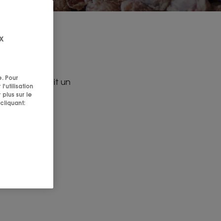
x
upuaçu
e. Pour
. On en extrait un
'utilisation
 plus sur le
cliquant: