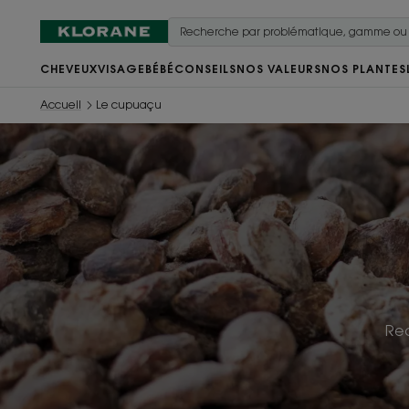
CHEVEUX
VISAGE
BÉBÉ
CONSEILS
NOS VALEURS
NOS PLANTES
Accueil
Le cupuaçu
Rec