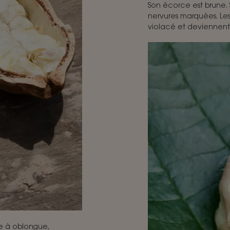
Son écorce est brune. 
nervures marquées. Les 
violacé et deviennent 
e à oblongue,