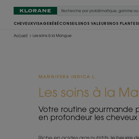
CHEVEUX
VISAGE
BÉBÉ
CONSEILS
NOS VALEURS
NOS PLANTES
Accueil
Les soins à la Mangue
MANGIFERA INDICA L.
Les soins à la M
Votre routine gourmande p
en profondeur les cheveux 
Riche en acides gras nutritifs, le beurre