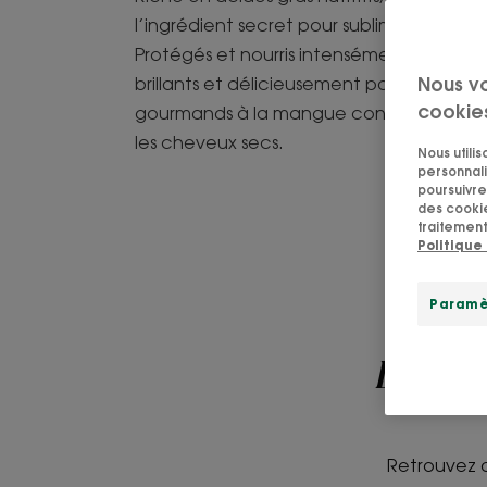
l’ingrédient secret pour sublimer les che
Protégés et nourris intensément, vos che
Nous v
brillants et délicieusement parfumés. Dé
cookie
gourmands à la mangue conçus pour nour
les cheveux secs.
Nous utili
personnali
poursuivre 
des cookie
traitement
Politique
Paramè
Laver,
Retrouvez d