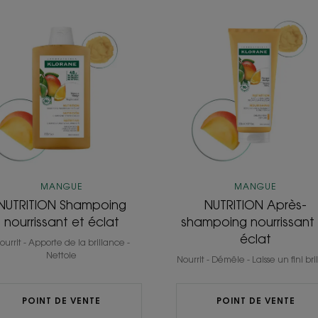
NUTRITION
NUTRITION
Shampoing
Après-
nourrissant
shampoin
et
nourrissant
éclat
et
éclat
MANGUE
MANGUE
NUTRITION Shampoing
NUTRITION Après-
nourrissant et éclat
shampoing nourrissant
éclat
ourrit - Apporte de la brillance -
Nettoie
Nourrit - Démêle - Laisse un fini bri
POINT DE VENTE
POINT DE VENTE