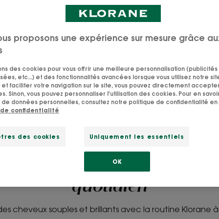
veux secs.
veux sont légers,
ous proposons une expérience sur mesure grâce au
couvrez nos soins
s
rir et protéger
sons des cookies pour vous offrir une meilleure personnalisation (publicités
sées, etc...) et des fonctionnalités avancées lorsque vous utilisez notre sit
et faciliter votre navigation sur le site, vous pouvez directement accepter l
s. Sinon, vous pouvez personnaliser l'utilisation des cookies. Pour en savoir
 de données personnelles, consultez notre politique de confidentialité en 
 de confidentialité
tres des cookies
Uniquement les essentiels
OK
 démêler et nourrir vos che
quotidien
es cheveux souples et brillants avec la routine Klorane 