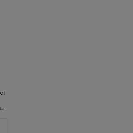
g
 et
llant