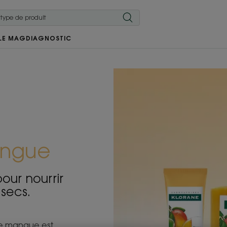
LE MAG
DIAGNOSTIC
angue
our nourrir
secs.
 de mangue est