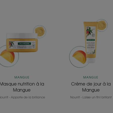
Masque
Crème
nutrition
de
à
jour
la
à
Mangue
la
Mangue
MANGUE
MANGUE
Masque nutrition à la
Crème de jour à la
Mangue
Mangue
ourrit - Apporte de la brillance
Nourrit - Laisse un fini brillant