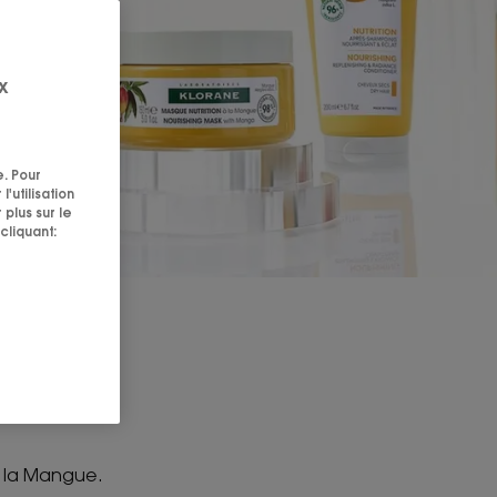
x
e. Pour
'utilisation
 plus sur le
cliquant:
veux au
à la Mangue.