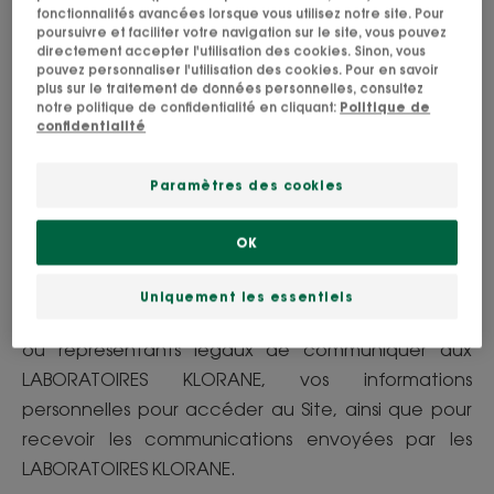
fonctionnalités avancées lorsque vous utilisez notre site. Pour
présentation complète des différentes gammes
poursuivre et faciliter votre navigation sur le site, vous pouvez
directement accepter l'utilisation des cookies. Sinon, vous
des LABORATOIRES KLORANE. Le Site diffuse
pouvez personnaliser l'utilisation des cookies. Pour en savoir
notamment des informations non contractuelles
plus sur le traitement de données personnelles, consultez
notre politique de confidentialité en cliquant:
Politique de
sur les LABORATOIRES KLORANE, avec le souci
confidentialité
constant de décrire l’ensemble de ses produits,
mais sans volonté d’offre d’achat directe de
Paramètres des cookies
produit ou de service (sauf indications expresses
Services
contraires) (ci-après les «
»).
OK
Si vous êtes âgé de moins de seize (16) ans, vous
Uniquement les essentiels
déclarez avec reçu l’autorisation de vos parents
ou représentants légaux de communiquer aux
LABORATOIRES KLORANE, vos informations
personnelles pour accéder au Site, ainsi que pour
recevoir les communications envoyées par les
LABORATOIRES KLORANE.