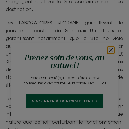
s’engagent à utiliser le Site conformément à sa
destination.
Les LABORATOIRES KLORANE garantissent la
jouissance paisible du Site aux Utilisateurs et
garantissent notamment que le Site ne viole
aucun droit de propriété intellectuelle détenu par
un tiers et qu’il est original. Les LABORATOIRES
Prenez soin de vous, au
KLORANE garantissent que le Site est conforme aux
naturel !
dispositions légales marocaines en vigueur et aux
standards de l’industrie applicables en matière de
Restez connecté(e) ! Les dernières offres &
nouveautés avec nos meilleurs conseils en 1 Clic !
site internet.
Les Utilisateurs s'engagent à ne pas soit
S’ABONNER À LA NEWSLETTER !
volontairement soit même involontairement
introduire de virus, bugs ou de fichier de quelque
nature que ce soit perturbant le fonctionnement