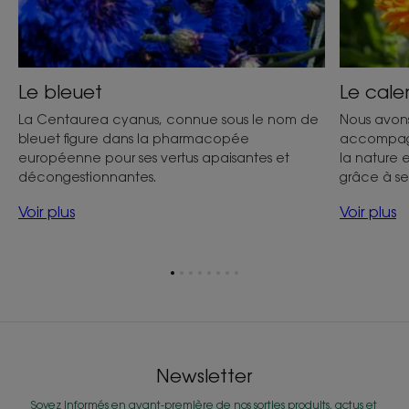
Le bleuet
Le cale
La Centaurea cyanus, connue sous le nom de
Nous avons
bleuet figure dans la pharmacopée
accompagn
européenne pour ses vertus apaisantes et
la nature 
décongestionnantes.
grâce à se
Voir plus
Voir plus
Aller
Aller
Aller
Aller
Aller
Aller
Aller
Aller
à
à
à
à
à
à
à
à
l'item
l'item
l'item
l'item
l'item
l'item
l'item
l'item
1
2
3
4
5
6
7
8
Newsletter
Soyez informés en avant-première de nos sorties produits, actus et