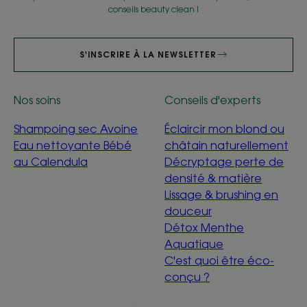
conseils beauty clean !
S'INSCRIRE À LA NEWSLETTER
Nos soins
Conseils d'experts
Shampoing sec Avoine
Éclaircir mon blond ou
Eau nettoyante Bébé
châtain naturellement
au Calendula
Décryptage perte de
densité & matière
Lissage & brushing en
douceur
Détox Menthe
Aquatique
C'est quoi être éco-
conçu ?