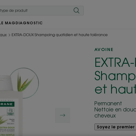
LE MAG
DIAGNOSTIC
maux
EXTRA-DOUX Shampoing quotidien et haute tolérance
AVOINE
EXTRA
Shampo
et hau
Permanent
Nettoie en douce
cheveux
Soyez le premier 