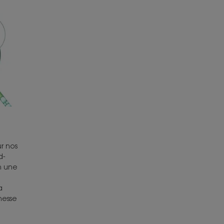
ur nos
d-
n une
a
hesse