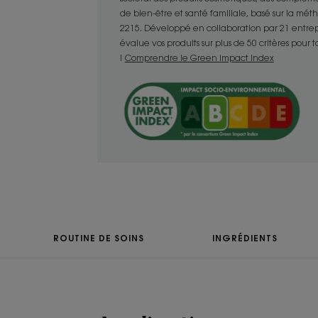
- Haute tolérance : testé sous contrôl
de bien-être et santé familiale, basé sur la mé
convient parfaitement aux enfants dès
2215. Développé en collaboration par 21 entrepris
- Adoucit : son extrait d’Avoine issue d
évalue vos produits sur plus de 50 critères pour 
apporte souplesse aux cheveux.
!
Comprendre le Green Impact Index
TEXTURE
Texture
Liquide
Senteur du conten
Parfum délicat
ROUTINE DE SOINS
INGRÉDIENTS
*Selon test OCDE 301.