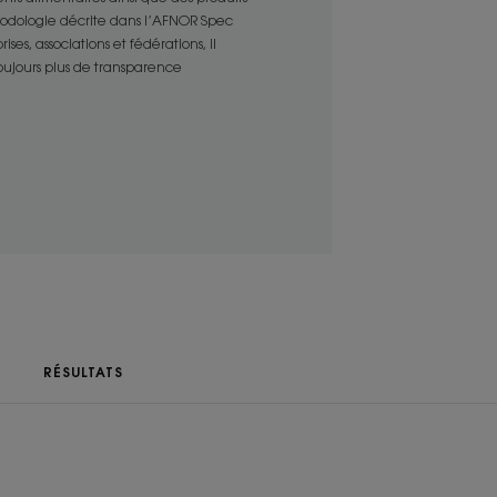
e dermatologique et pédiatrique, et
thodologie décrite dans l’AFNOR Spec
 l’âge de 3 ans.
es, associations et fédérations, il
e culture BIO adoucit, protège et
toujours plus de transparence
ENVIRONNEMENT
u
RÉSULTATS