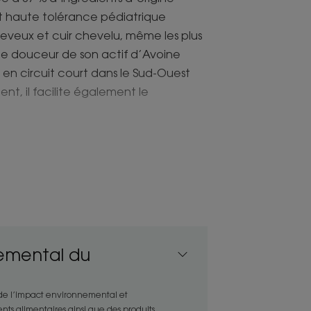
et haute tolérance pédiatrique
veux et cuir chevelu, même les plus
me douceur de son actif d’Avoine
e en circuit court dans le Sud-Ouest
nt, il facilite également le
eux se parent de douceur grâce à
e dans un flacon en plastique 100 %
emental du
ioactifs sulfatés nettoie sans
 de l’impact environnemental et
e toute la famille, dès 3 ans.
nts alimentaires ainsi que des produits