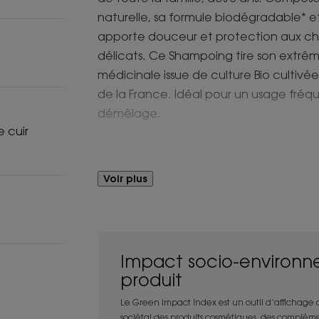
naturelle, sa formule biodégradable* 
apporte douceur et protection aux che
délicats. Ce Shampoing tire son extrê
médicinale issue de culture Bio cultivé
de la France. Idéal pour un usage fréque
démêlage.
 cuir
Avantages
Voir plus
Propres, souples et protégés, les chev
cette formule extra-douce conditionné
recyclable et recyclé.
Impact socio-environn
Bénéfices
produit
- Lave : sa base lavante douce sans tens
Le Green Impact Index est un outil d’affichage
agresser les cuirs chevelus et cheveux d
sociétal des produits cosmétiques, des compléme