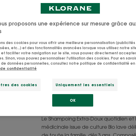
Ce Shampoing qu
l'Avoine médicina
adoucit et protè
ous proposons une expérience sur mesure grâce au
la famille, dès 3 a
s
sons des cookies pour vous offrir une meilleure personnalisation (publicités
Extra-doux pour 
sées, etc...) et des fonctionnalités avancées lorsque vous utilisez notre sit
et faciliter votre navigation sur le site, vous pouvez directement accepter l
famille.
s. Sinon, vous pouvez personnaliser l'utilisation des cookies. Pour en savoir
 de données personnelles, consultez notre politique de confidentialité en 
Nettoyant, adouc
 de confidentialité
tres des cookies
Uniquement les essentiels
Flacon
Flacon
400ml
F
OK
Le Shampoing Extra-Doux quotidien et 
médicinale issue de culture Bio lave d
de toute la famille, dès 3 ans. Composé