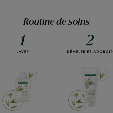
Routine de soins
1
2
EXTRA-
EXTRA-
LAVER
DÉMÊLER ET ADOUCIR
DOUX
DOUX
Shampoing
Après-
quotidien
Shampoing
et
quotidien
haute
et
tolérance
haute-
tolérance