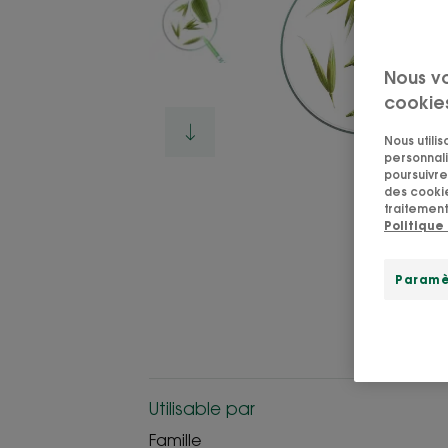
Nous v
cookie
Nous utili
personnali
poursuivre 
des cookie
traitement
Politique
Paramè
Utilisable par
Famille