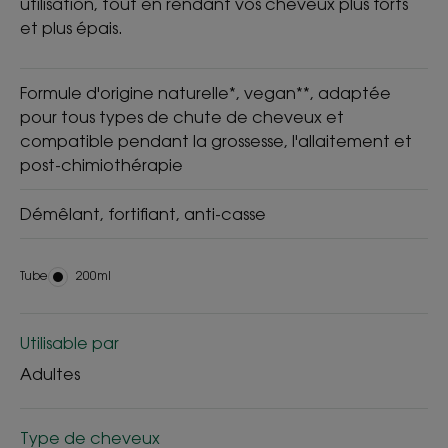
utilisation, tout en rendant vos cheveux plus forts
et plus épais.
Formule d'origine naturelle*, vegan**, adaptée
pour tous types de chute de cheveux et
compatible pendant la grossesse, l'allaitement et
post-chimiothérapie
Démêlant, fortifiant, anti-casse
Tube
Tube
200ml
Utilisable par
Adultes
Type de cheveux