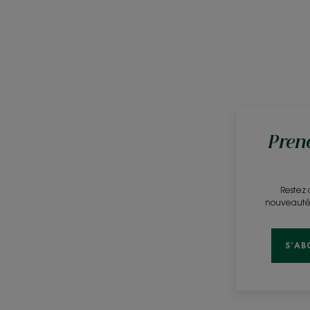
Prene
Restez 
nouveautés 
S’AB