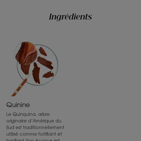
1
2
3
Ingrédients
Quinine
Le Quinquina, arbre
originaire d’Amérique du
Sud est traditionnellement
utilisé comme fortifiant et
tonifiant. Son écorce est