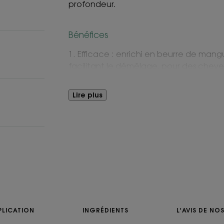
profondeur.
Bénéfices
1. Efficace : enrichi en beurre de mang
facilitant le démêlage, pour des cheveux 
2. Nourrissant : sa formule riche nourrit 
première utilisation*, pour des cheveux 
Lire plus
3. Sensoriel : mousse généreuse et ve
mangue juteuse relevée de notes fleuri
TEXTURE
Texture
Solide
PLICATION
INGRÉDIENTS
L'AVIS DE N
Avantage de la tex