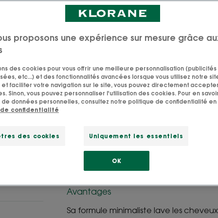
Nutrition immédi
Nettoyant, nourri
ous proposons une expérience sur mesure grâce au
s
Pain
Pain
80gr
sons des cookies pour vous offrir une meilleure personnalisation (publicités
sées, etc...) et des fonctionnalités avancées lorsque vous utilisez notre sit
et faciliter votre navigation sur le site, vous pouvez directement accepter l
s. Sinon, vous pouvez personnaliser l'utilisation des cookies. Pour en savoir
 de données personnelles, consultez notre politique de confidentialité en 
POINT DE VEN
 de confidentialité
tres des cookies
Uniquement les essentiels
*Test ex-vivo sur mèches après 1 applic
OK
Avantages
Sa formule minimaliste lave les cheveux