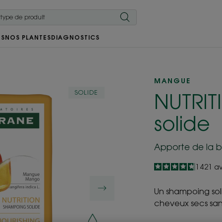
RS
NOS PLANTES
DIAGNOSTICS
MANGUE
SOLIDE
NUTRI
solide
Apporte de la bri
4.7
/
5
1 421
av
-
Un shampoing soli
cheveux secs sans