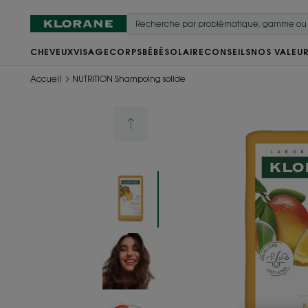
CHEVEUX
VISAGE
CORPS
BÉBÉ
SOLAIRE
CONSEILS
NOS VALEU
Accueil
NUTRITION Shampoing solide