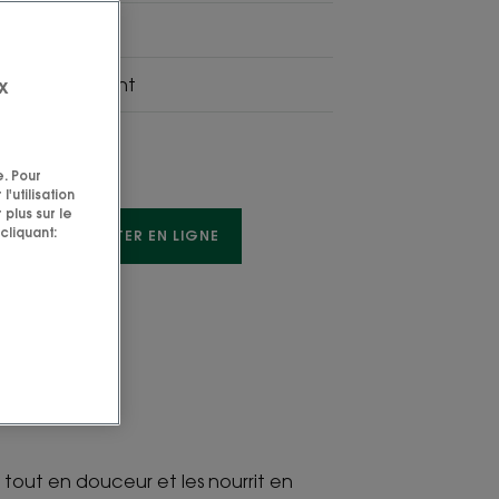
ate.
ssant, illuminant
x
e. Pour
'utilisation
 plus sur le
cliquant:
TE
ACHETER EN LIGNE
ation.
 tout en douceur et les nourrit en