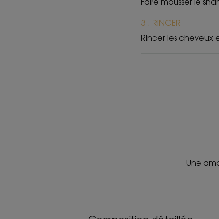
Faire mousser le sh
3 . RINCER
Rincer les cheveux e
Une aman