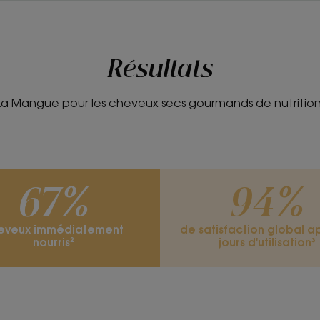
Formulé sans eau.
Senteur du conten
Mangue
Résultats
Le Shampoing solide Nutrition à la Mangue médicinal
La Mangue pour les cheveux secs gourmands de nutrition
dans notre quotidien. Nourrissante et généreuse, sa f
nettoyage en douceur des cheveux abîmés et ternes.
médicinale pour son beurre riche en acide gras qui nou
profondeur dès la première application*. Grâce à l’on
Shampoing solide facilite le démêlage et laisse la ch
du dessèchement, les cheveux se révèlent brillants, d
*Test ex-vivo sur mèches après 1 application.
**Selon test OCDE 301
67%
94%
eveux immédiatement
de satisfaction global a
nourris²
jours d'utilisation³