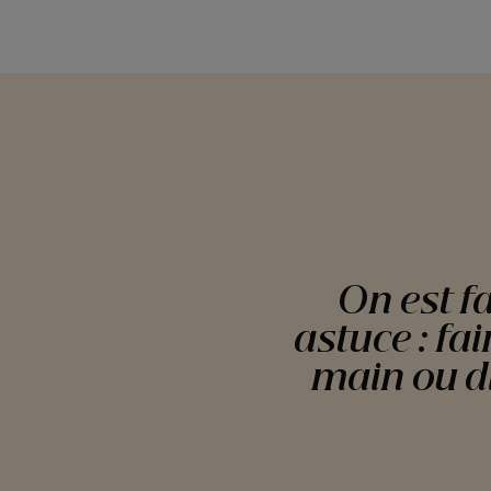
On est f
astuce : fa
main ou di