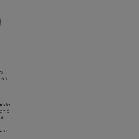
la
e en
mande
ion à
nt
secs