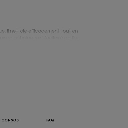
ue, il nettoie efficacement tout en
doux, brillants et faciles à coiffer.
intensément la fibre capillaire dès la
visiblement plus souples et renforcés.
loutée, au parfum gourmand de
es, pour un plaisir à chaque lavage
ENVIRONNEMENT
OS CONSOS
FAQ
ture