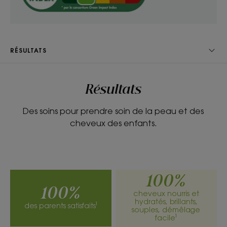
- Démêlant : sa formule apaisante riche en Avoine
issue de culture BIO et enrichie en agents
démêlants facilite le démêlage, pour des cheveux
doux et brillants, sans nœuds.
RÉSULTATS
- Tolérant : élaboré selon les standards de haute
tolérance pédiatrique et testé sous contrôle
dermatologique, le Shampoing pêche s’utilise en
Résultats
toute sécurité dès 3 ans et ne pique pas les yeux.
Des soins pour prendre soin de la peau et des
cheveux des enfants.
TEXTURE
ENVIRONNEMENT
100%
100%
Texture
cheveux nourris et
hydratés, brillants,
Gel
des parents satisfaits¹
souples, démêlage
facile¹
Avantage de la texture