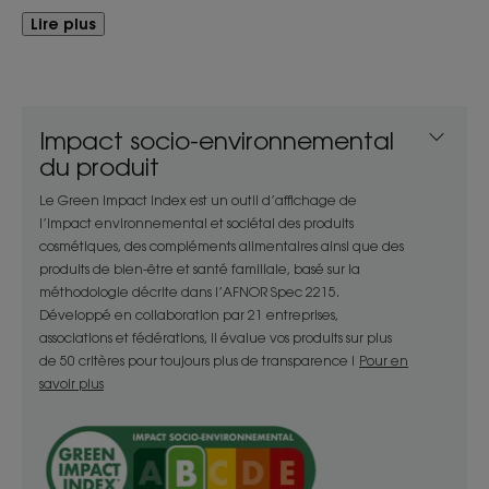
fruité de pêche. Formulé pour un usage fréquent,
Lire plus
le Shampoing Démêlant aux propriétés
adoucissantes exceptionnelles offre aux cheveux
l’hydratation et la sécurité dont ils ont besoin. Les
cheveux sont hydratés et protégés, ils retrouvent
Impact socio-environnemental
toute leur brillance et leur douceur*.
du produit
Le Green Impact Index est un outil d’affichage de
l’impact environnemental et sociétal des produits
Avantages
cosmétiques, des compléments alimentaires ainsi que des
Son packaging aux pictogrammes amusants et
produits de bien-être et santé familiale, basé sur la
méthodologie décrite dans l’AFNOR Spec 2215.
ludiques favorise l’autonomie et son délicat
Développé en collaboration par 21 entreprises,
parfum de pêche ravira les petits gourmands.
associations et fédérations, il évalue vos produits sur plus
de 50 critères pour toujours plus de transparence !
Pour en
savoir plus
Bénéfices
- Lavant : une formule biodégradable et délicate,
à la mousse crémeuse et légère qui nettoie en
douceur cheveux et cuir chevelu