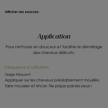
Mousse légère, facile à rincer qui ne pique pas les yeux !
Afficher les sources
Senteur du contenu
Parfum fruité de pêche
*Test réalisé sous contrôle pédiatrique auprès de 33 enfants pendant
Application
22 jours, % de satisfaction.
**Selon la norme OCDE 301B.
*Selon la norme OCDE 301B.
Pour nettoyer en douceur et faciliter le démêlage
des cheveux délicats.
Fréquence d’utilisation
Usage fréquent
Appliquer sur les cheveux préalablement mouillés.
faire mousser et rincer. Ne pique pas les yeux !