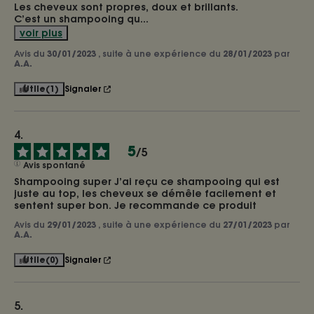
Les cheveux sont propres, doux et brillants.

C’est un shampooing qu
...
voir plus
Avis du
30/01/2023
, suite à une expérience du
28/01/2023
par
A.A.
Utile
(1)
Signaler
5
/
5
Avis spontané
Shampooing super J’ai reçu ce shampooing qui est 
juste au top, les cheveux se démêle facilement et 
sentent super bon. Je recommande ce produit
Avis du
29/01/2023
, suite à une expérience du
27/01/2023
par
A.A.
Utile
(0)
Signaler