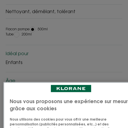
Nettoyant, démêlant, tolérant
Flacon pompe
Flacon
500ml
Tube
Tube
200ml
pompe
Idéal pour
Enfants
Âge
À partir de 3 an(s)
Nous vous proposons une expérience sur mesu
Type de cheveux
grâce aux cookies
Cheveux délicats - cheveux des enfants
Nous utilisons des cookies pour vous offrir une meilleure
personnalisation (publicités personnalisées, etc...) et des