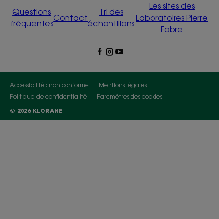
Les sites des
Questions
Tri des
Contact
Laboratoires Pierre
fréquentes
échantillons
Fabre
Accessibilité : non conforme
Mentions légales
Politique de confidentialité
Paramètres des cookies
© 2026 KLORANE