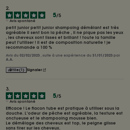
5
/
5
Avis spontané
petit junior petit junior shampoing démêlant est très 
agréable il sent bon la pêche , il ne pique pas les yeux 
, les cheveux sont lisses et brillant ! toute la famille 
peut l’utiliser ! il est de composition naturelle ! je 
recommande a 100 %
Avis du
02/02/2023
, suite à une expérience du
31/01/2023
par
A.A.
Utile
(1)
Signaler
5
/
5
Avis spontané
Efficace ! Le flacon tube est pratique à utiliser sous la 
douche. L’odeur de pêche est agréable, la texture est 
onctueuse et le shampooing mousse bien.

Le démêlage des cheveux est top, le peigne glisse 
sans tirer sur les cheveux.
