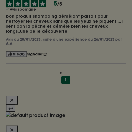
5
/
5
Avis spontané
bon produit shampoing démêlant parfait pour 
nettoyer les cheveux sans que les yeux ne piquent ... il 
sent bon la pêche et démèle bien les cheveux 
longs..une belle découverte
Avis du
28/01/2023
, suite à une expérience du
26/01/2023
par
A.A.
Utile
(0)
Signaler
1