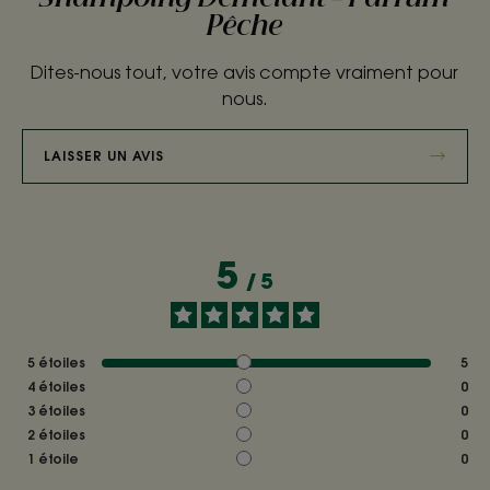
Pêche
Dites-nous tout, votre avis compte vraiment pour
nous.
LAISSER UN AVIS
5
/
5
5
étoiles
5
4
étoiles
0
3
étoiles
0
2
étoiles
0
1
étoile
0