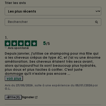
Trier les avis
5
/
5
Avis spontané
Depuis janvier, j'utilise ce shampoing pour ma fille qui 
a les cheveux crépus de type 4C, et j'ai vu une énorme 
amélioration. Ses cheveux étaient très secs avant, 
alors qu'aujourd'hui ils sont beaucoup plus hydratés, 
plus doux et plus faciles à coiffer. C'est juste 
dommage qu'il n'existe pas encore 
...
voir plus
Avis du
27/05/2026
, suite à une expérience du
05/01/2026
par
O.L.
Utile
(0)
Signaler