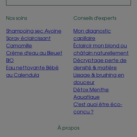
Nos soins
Conseils d'experts
Shampoing sec Avoine
Mon diagnostic
Spray éclaircissant
capillaire
Camomille
Éclaircir mon blond ou
Crème d'eau au Bleuet
châtain naturellement
BIO
Décryptage perte de
Eau nettoyante Bébé
densité & matière
au Calendula
Lissage & brushing en
douceur
Détox Menthe
Aquatique
C'est quoi être éco-
conçu ?
À propos