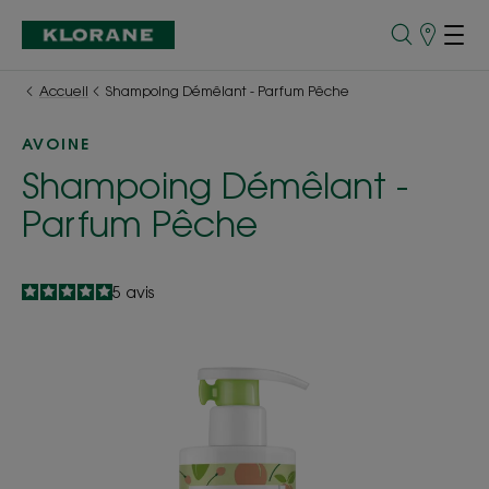
Points
de
Vente
Accueil
Shampoing Démêlant - Parfum Pêche
AVOINE
Shampoing Démêlant -
Parfum Pêche
5
/
5
5
avis
-