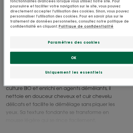
fonctionnalités avancées lorsque vous utilisez notre site. Pour
poursuivre et faciliter votre navigation sur le site, vous pouvez
Besoin
directement accepter l'utilisation des cookies. Sinon, vous pouvez
Nettoyant - nutrition
personnaliser l'utilisation des cookies. Pour en savoir plus sur le
traitement de données personnelles, consultez notre politique de
confidentialité en cliquant:
Politique de confidentialité
Fabriqué en France
Paramètres des cookies
Idéal pour la toilette des petits dès l’âge de 3 ans,
le Shampoing Démêlant délicatement parfumé à
OK
la pêche est doté d’une formule biodégradable*
douce qui contient 81 % d’ingrédients d’origine
Uniquement les essentiels
naturelle. Riche en Avoine apaisante issue de
culture BIO et enrichi en agents démêlants, il
nettoie en douceur cheveux et cuir chevelu
délicats et facilite le démêlage sans piquer les
yeux. Sa texture fondante se transforme en
mousse légère qui se rince facilement,
enveloppant les cheveux d’un délicat parfum