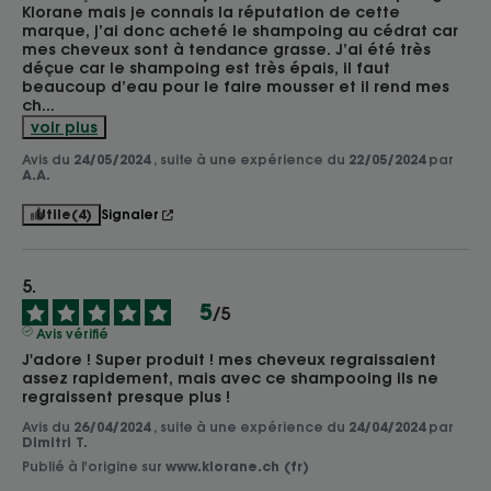
Klorane mais je connais la réputation de cette 
marque, j’ai donc acheté le shampoing au cédrat car 
mes cheveux sont à tendance grasse. J’ai été très 
déçue car le shampoing est très épais, il faut 
beaucoup d’eau pour le faire mousser et il rend mes 
ch
...
voir plus
Avis du
24/05/2024
, suite à une expérience du
22/05/2024
par
A.A.
Utile
(4)
Signaler
5
/
5
Avis vérifié
J'adore ! Super produit ! mes cheveux regraissaient 
assez rapidement, mais avec ce shampooing ils ne 
regraissent presque plus !
Avis du
26/04/2024
, suite à une expérience du
24/04/2024
par
Dimitri T.
Publié à l'origine sur
www.klorane.ch (fr)