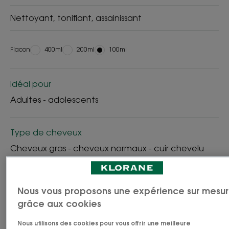
Nettoyant, tonifiant, assainissant
Flacon
Flacon
400ml
Flacon
200ml
Flacon
100ml
Idéal pour
Adultes - adolescents
Type de cheveux
Cheveux gras - cheveux normaux - cuir chevelu
gras
Nous vous proposons une expérience sur mesu
Besoin
grâce aux cookies
Vitalité
Nous utilisons des cookies pour vous offrir une meilleure