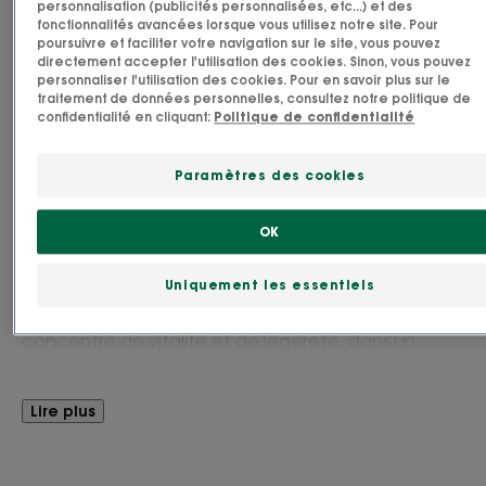
personnalisation (publicités personnalisées, etc...) et des
fonctionnalités avancées lorsque vous utilisez notre site. Pour
Fabriqué en France
poursuivre et faciliter votre navigation sur le site, vous pouvez
directement accepter l'utilisation des cookies. Sinon, vous pouvez
Le Shampoing Vitalité énergisant et légèreté au
personnaliser l'utilisation des cookies. Pour en savoir plus sur le
traitement de données personnelles, consultez notre politique de
Cédrat, nettoie et prend soin des cheveux
confidentialité en cliquant:
Politique de confidentialité
normaux qui regraissent vite en leur apportant
légèreté et tonus. Il libère le cuir chevelu de l'excès
Paramètres des cookies
de sébum pour révéler des cheveux plein de
vitalité, dès la première application. Sa formule
OK
unique, adaptée à un usage fréquent, associe un
actif séboréducteur au cédrat, agrume ancestral
Uniquement les essentiels
cultivé sous le soleil corse, agissant comme un pur
concentré de vitalité et de légèreté, dans un
revigorant parfum citronné.
Lire plus
Avantages
Le Shampoing assainissant à la pulpe de Cédrat