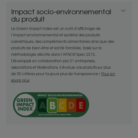
apporte légèreté aux cheveux qui restent propres
Impact socio-environnemental
plus longtemps.
du produit
Le Green Impact Index est un outil d’affichage de
Bénéfices
l’impact environnemental et sociétal des produits
cosmétiques, des compléments alimentaires ainsi que des
- Nettoie : formulé pour un usage fréquent, ce
produits de bien-être et santé familiale, basé sur la
concentré de vitalité nettoie et assainit
méthodologie décrite dans l’AFNOR Spec 2215.
efficacement.
Développé en collaboration par 21 entreprises,
- Tonifie: le Cédrat tonifiant et assainissant
associations et fédérations, il évalue vos produits sur plus
contribue à apporter légèreté, tonus et vitalité
de 50 critères pour toujours plus de transparence !
Pour en
aux cheveux dans un rafraichissant parfum aux
savoir plus
notes citronné.
- Assainit : libère de l’excès de sébum et purifie le
cuir chevelu dès la première application.
TEXTURE
ENVIRONNEMENT