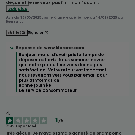
déçue et je ne veux pas finir mon flacon
...
voir plus
Avis du
18/03/2025
, suite à une expérience du
14/02/2025
par
Kenza J.
Utile
(2)
Signaler
Réponse de
www.klorane.com
Bonjour, merci d'avoir pris le temps de 
déposer cet avis. Nous sommes navrés 
que notre produit ne vous donne pas 
satisfaction. Votre retour est important, 
nous revenons vers vous par email pour 
plus d'information. 

Bonne journée, 

Le service consommateur 
1
/
5
Avis spontané
Très déçue  Je n’avais jamais acheté de shampoing 