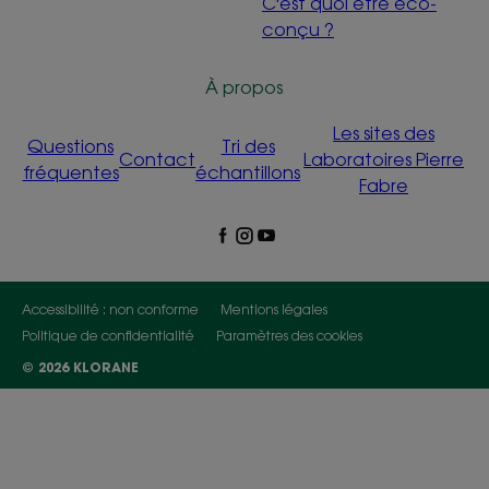
C'est quoi être éco-
conçu ?
À propos
Les sites des
Questions
Tri des
Contact
Laboratoires Pierre
fréquentes
échantillons
Fabre
Accessibilité : non conforme
Mentions légales
Politique de confidentialité
Paramètres des cookies
© 2026 KLORANE