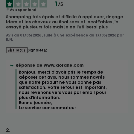
1
/
5
Avis spontané
Shampoing très épais et difficile à appliquer, rinçage 
idem et les cheveux au final secs et incoiffables j'ai 
essayé plusieurs fois mais je ne l'utiliserai plus
Avis du
01/06/2026
, suite à une expérience du
17/05/2026
par
B.N.
Utile
(0)
Signaler
Réponse de
www.klorane.com
Bonjour, merci d'avoir pris le temps de 
déposer cet avis. Nous sommes navrés 
que notre produit ne vous donne pas 
satisfaction. Votre retour est important, 
nous revenons vers vous par email pour 
plus d'information. 

Bonne journée, 

Le service consommateur 