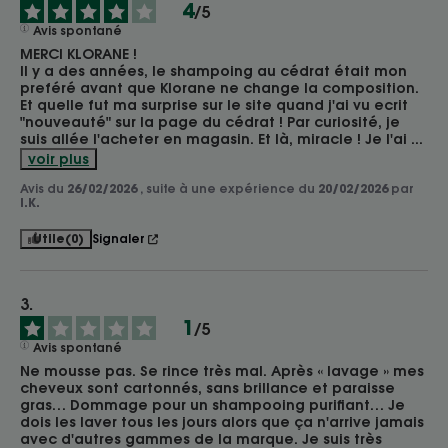
4
/
5
Avis spontané
MERCI KLORANE !

Il y a des années, le shampoing au cédrat était mon 
preféré avant que Klorane ne change la composition. 
Et quelle fut ma surprise sur le site quand j'ai vu ecrit 
"nouveauté" sur la page du cédrat ! Par curiosité, je 
suis allée l'acheter en magasin. Et là, miracle ! Je l'ai 
...
voir plus
Avis du
26/02/2026
, suite à une expérience du
20/02/2026
par
I.K.
Utile
(0)
Signaler
1
/
5
Avis spontané
Ne mousse pas. Se rince très mal. Après « lavage » mes 
cheveux sont cartonnés, sans brillance et paraisse 
gras… Dommage pour un shampooing purifiant… Je 
dois les laver tous les jours alors que ça n'arrive jamais 
avec d'autres gammes de la marque. Je suis très 