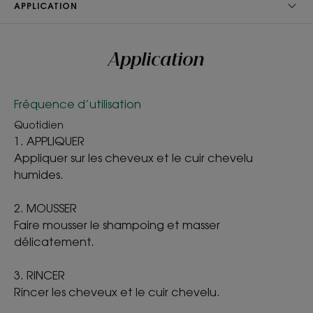
APPLICATION
Texture
Application
Gel
Avantage de la texture
Fréquence d’utilisation
Texture fluide qui apporte légèreté sans alourdir la
Quotidien
chevelure.
1. APPLIQUER
Appliquer sur les cheveux et le cuir chevelu
Senteur du contenu
humides.
Parfum légèreté aux notes d'agrumes
2. MOUSSER
*selon test OCDE 301
Faire mousser le shampoing et masser
délicatement.
3. RINCER
Rincer les cheveux et le cuir chevelu.