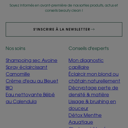
Soyez informés en avant-première de nos sorties produits, actus et
conseils beauty clean !
S'INSCRIRE À LA NEWSLETTER
Nos soins
Conseils d'experts
Shampoing sec Avoine
Mon diagnostic
Spray éclaircissant
capillaire
Camomille
Éclaircir mon blond ou
Crème d'eau au Bleuet
châtain naturellement
BIO
Décryptage perte de
Eau nettoyante Bébé
densité & matière
au Calendula
Lissage & brushing en
douceur
Détox Menthe
Aquatique