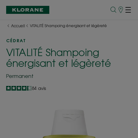
Points
de
Vente
Accueil
VITALITÉ Shampoing énergisant et légèreté
CÉDRAT
VITALITÉ Shampoing
énergisant et légèreté
Permanent
4.3
/
5
84
avis
-