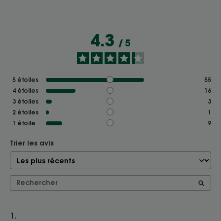
4.3
/
5
5
étoiles
55
4
étoiles
16
3
étoiles
3
2
étoiles
1
1
étoile
9
Trier les avis