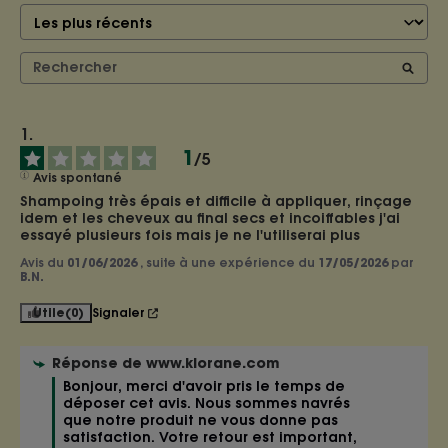
1
/
5
Avis spontané
Shampoing très épais et difficile à appliquer, rinçage 
idem et les cheveux au final secs et incoiffables j'ai 
essayé plusieurs fois mais je ne l'utiliserai plus
Avis du
01/06/2026
, suite à une expérience du
17/05/2026
par
B.N.
Utile
(0)
Signaler
Réponse de
www.klorane.com
Bonjour, merci d'avoir pris le temps de 
déposer cet avis. Nous sommes navrés 
que notre produit ne vous donne pas 
satisfaction. Votre retour est important, 