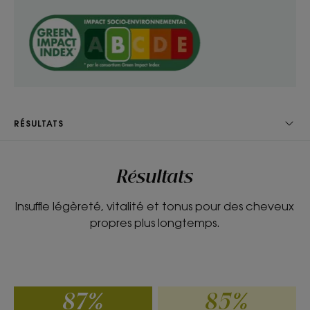
notes citronné.
- Assainit : libère de l’excès de sébum et purifie le
cuir chevelu dès la première application.
TEXTURE
ENVIRONNEMENT
RÉSULTATS
Texture
Résultats
Gel
Insuffle légèreté, vitalité et tonus pour des cheveux
Avantage de la texture
propres plus longtemps.
Texture fluide qui apporte légèreté sans alourdir la
chevelure.
Senteur du contenu
87%
85%
Parfum légèreté aux notes d'agrumes