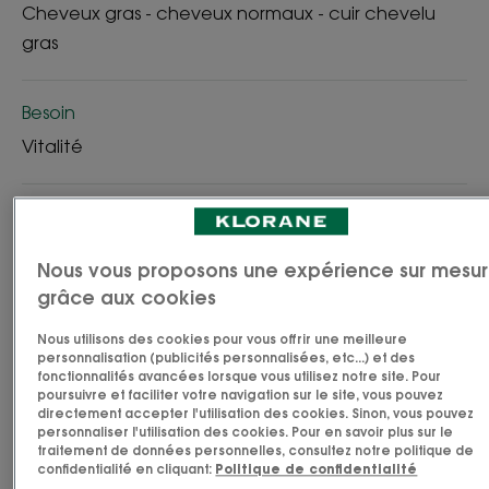
Cheveux gras - cheveux normaux - cuir chevelu
gras
Besoin
Vitalité
Fabriqué en France
Le Shampoing Vitalité énergisant et légèreté au
Nous vous proposons une expérience sur mesu
Cédrat, nettoie et prend soin des cheveux
grâce aux cookies
normaux qui regraissent vite en leur apportant
Nous utilisons des cookies pour vous offrir une meilleure
légèreté et tonus. Il libère le cuir chevelu de l'excès
personnalisation (publicités personnalisées, etc...) et des
fonctionnalités avancées lorsque vous utilisez notre site. Pour
de sébum pour révéler des cheveux plein de
poursuivre et faciliter votre navigation sur le site, vous pouvez
vitalité, dès la première application. Sa formule
directement accepter l'utilisation des cookies. Sinon, vous pouvez
personnaliser l'utilisation des cookies. Pour en savoir plus sur le
unique, adaptée à un usage fréquent, associe un
traitement de données personnelles, consultez notre politique de
actif séboréducteur au cédrat, agrume ancestral
confidentialité en cliquant:
Politique de confidentialité