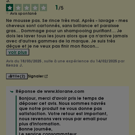
1
/
5
Avis spontané
Ne mousse pas. Se rince très mal. Après « lavage » mes 
cheveux sont cartonnés, sans brillance et paraisse 
gras… Dommage pour un shampooing purifiant… Je 
dois les laver tous les jours alors que ça n'arrive jamais 
avec d'autres gammes de la marque. Je suis très 
déçue et je ne veux pas finir mon flacon
...
voir plus
Avis du
18/03/2025
, suite à une expérience du
14/02/2025
par
Kenza J.
Utile
(2)
Signaler
Réponse de
www.klorane.com
Bonjour, merci d'avoir pris le temps de 
déposer cet avis. Nous sommes navrés 
que notre produit ne vous donne pas 
satisfaction. Votre retour est important, 
nous revenons vers vous par email pour 
plus d'information. 

Bonne journée, 

Le service consommateur 