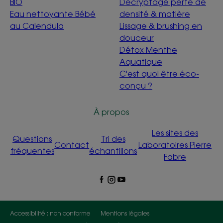
BIO
Décryptage perte de
Eau nettoyante Bébé
densité & matière
au Calendula
Lissage & brushing en
douceur
Détox Menthe
Aquatique
C'est quoi être éco-
conçu ?
À propos
Les sites des
Questions
Tri des
Contact
Laboratoires Pierre
fréquentes
échantillons
Fabre
Accessibilité : non conforme
Mentions légales