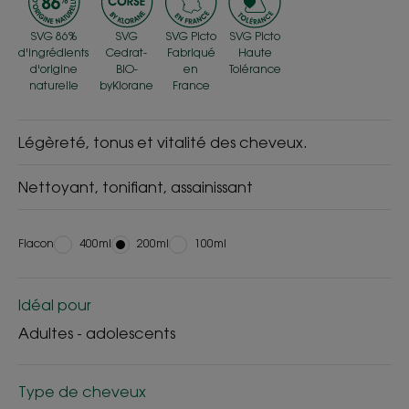
SVG 86%
SVG
SVG Picto
SVG Picto
d'ingrédients
Cedrat-
Fabriqué
Haute
d'origine
BIO-
en
Tolérance
naturelle
byKlorane
France
Légèreté, tonus et vitalité des cheveux.
Nettoyant, tonifiant, assainissant
Flacon
Flacon
400ml
Flacon
200ml
Flacon
100ml
Idéal pour
Adultes - adolescents
Type de cheveux