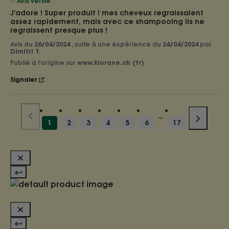
Avis vérifié
J'adore ! Super produit ! mes cheveux regraissaient 
assez rapidement, mais avec ce shampooing ils ne 
regraissent presque plus !
Avis du
26/04/2024
, suite à une expérience du
24/04/2024
par
Dimitri T.
Publié à l'origine sur
www.klorane.ch (fr)
Signaler
1
2
3
4
5
6
17