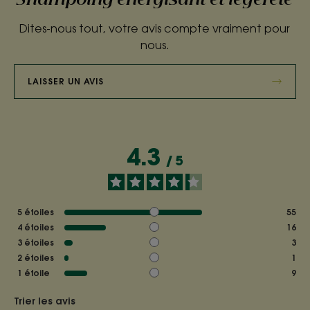
Dites-nous tout, votre avis compte vraiment pour
nous.
LAISSER UN AVIS
4.3
/
5
5
étoiles
55
4
étoiles
16
3
étoiles
3
2
étoiles
1
1
étoile
9
Trier les avis