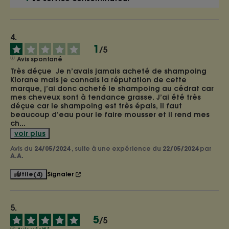
1
/
5
Avis spontané
Très déçue  Je n’avais jamais acheté de shampoing 
Klorane mais je connais la réputation de cette 
marque, j’ai donc acheté le shampoing au cédrat car 
mes cheveux sont à tendance grasse. J’ai été très 
déçue car le shampoing est très épais, il faut 
beaucoup d’eau pour le faire mousser et il rend mes 
ch
...
voir plus
Avis du
24/05/2024
, suite à une expérience du
22/05/2024
par
A.A.
Utile
(4)
Signaler
5
/
5