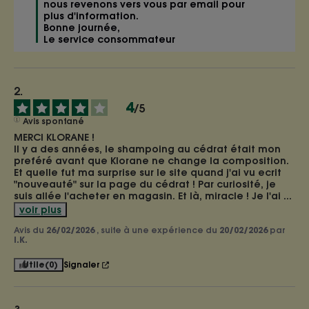
nous revenons vers vous par email pour 
plus d'information. 

Bonne journée, 

Le service consommateur 
4
/
5
Avis spontané
MERCI KLORANE !

Il y a des années, le shampoing au cédrat était mon 
preféré avant que Klorane ne change la composition. 
Et quelle fut ma surprise sur le site quand j'ai vu ecrit 
"nouveauté" sur la page du cédrat ! Par curiosité, je 
suis allée l'acheter en magasin. Et là, miracle ! Je l'ai 
...
voir plus
Avis du
26/02/2026
, suite à une expérience du
20/02/2026
par
I.K.
Utile
(0)
Signaler