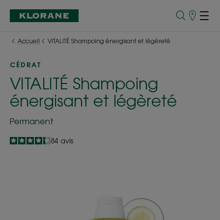
Points
de
Vente
Accueil
VITALITÉ Shampoing énergisant et légèreté
CÉDRAT
VITALITÉ Shampoing
énergisant et légèreté
Permanent
4.3
/
5
84
avis
-