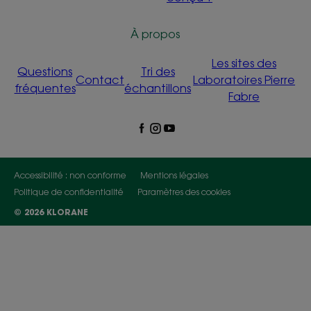
À propos
Les sites des
Questions
Tri des
Contact
Laboratoires Pierre
fréquentes
échantillons
Fabre
Accessibilité : non conforme
Mentions légales
Politique de confidentialité
Paramètres des cookies
© 2026 KLORANE