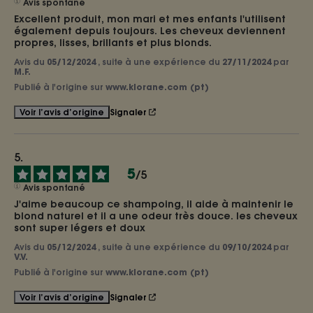
Avis spontané
Excellent produit, mon mari et mes enfants l'utilisent 
également depuis toujours. Les cheveux deviennent 
propres, lisses, brillants et plus blonds.
Avis du
05/12/2024
, suite à une expérience du
27/11/2024
par
M.F.
Publié à l'origine sur
www.klorane.com (pt)
Signaler
Voir l’avis d’origine
5
/
5
Avis spontané
J'aime beaucoup ce shampoing, il aide à maintenir le 
blond naturel et il a une odeur très douce. les cheveux 
sont super légers et doux
Avis du
05/12/2024
, suite à une expérience du
09/10/2024
par
V.V.
Publié à l'origine sur
www.klorane.com (pt)
Signaler
Voir l’avis d’origine