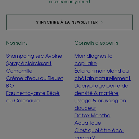
conseils beauty clean !
S'INSCRIRE À LA NEWSLETTER
Nos soins
Conseils d'experts
Shampoing sec Avoine
Mon diagnostic
Spray éclaircissant
capillaire
Camomille
Éclaircir mon blond ou
Crème d'eau au Bleuet
châtain naturellement
BIO
Décryptage perte de
Eau nettoyante Bébé
densité & matière
au Calendula
Lissage & brushing en
douceur
Détox Menthe
Aquatique
C'est quoi être éco-
conçu ?