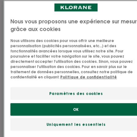
Fabriqué en France
Nous vous proposons une expérience sur mesu
Le Shampoing Reflets Blonds illuminateur et
grâce aux cookies
adoucissant à la Camomille médicinale est formulé
Nous utilisons des cookies pour vous offrir une meilleure
pour apporter des reflets dorés naturels aux
personnalisation (publicités personnalisées, etc...) et des
cheveux blonds naturels, méchés ou colorés. Sa
fonctionnalités avancées lorsque vous utilisez notre site. Pour
poursuivre et faciliter votre navigation sur le site, vous pouvez
formule haute tolérance à 87% d’ingrédients
directement accepter l'utilisation des cookies. Sinon, vous pouvez
d’origine naturelle et biodégradable* convient à
personnaliser l'utilisation des cookies. Pour en savoir plus sur le
traitement de données personnelles, consultez notre politique de
toute la famille, dès 3 ans et lave les cheveux avec
confidentialité en cliquant:
Politique de confidentialité
douceur. La chevelure s’éclaircit subtilement et
s’illumine de reflets dorés pour des cheveux doux,
Paramètres des cookies
propres, légers et brillants de lumière. La
Camomille, riche en pigments jaunes naturels, est
OK
traditionnellement utilisée pour éclairer
Lire plus
délicatement toutes les nuances de blonds.
Uniquement les essentiels