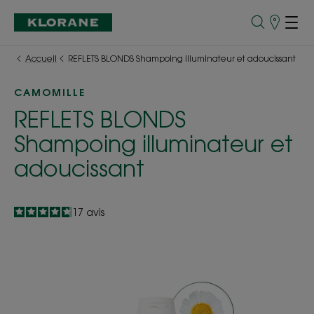
Points
de
Vente
Accueil
REFLETS BLONDS Shampoing illuminateur et adoucissant
CAMOMILLE
REFLETS BLONDS
Shampoing illuminateur et
adoucissant
4.8
/
5
17
avis
-