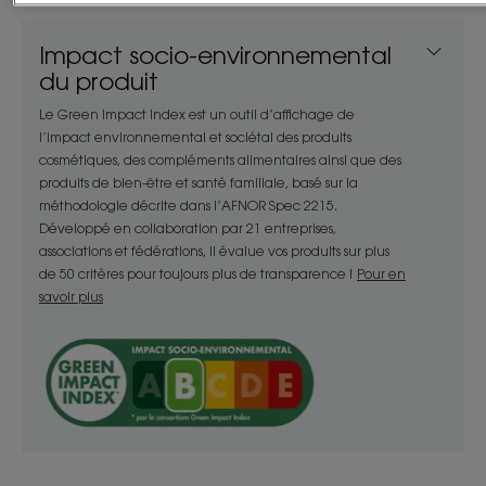
Avantages
Impact socio-environnemental
Grâce à son actif de Camomille BIO connue pour
du produit
son effet éclaircissant, à sa texture mielleuse et à
Le Green Impact Index est un outil d’affichage de
son parfum fleuri, le Shampoing à la Camomille BIO
l’impact environnemental et sociétal des produits
inonde les chevelures blondes d’une lumière qui
cosmétiques, des compléments alimentaires ainsi que des
rappelle la douceur de l’enfance.
produits de bien-être et santé familiale, basé sur la
méthodologie décrite dans l’AFNOR Spec 2215.
Développé en collaboration par 21 entreprises,
Bénéfices
associations et fédérations, il évalue vos produits sur plus
de 50 critères pour toujours plus de transparence !
Pour en
- Nettoie : nettoie en douceur les cheveux de
savoir plus
toute la famille, même les plus délicats.
- Illumine : les cheveux se gorgent de lumière et se
parent de reflets dorés naturels.
- Adoucit : les cheveux sont soyeux et profitent
d’une extrême douceur.