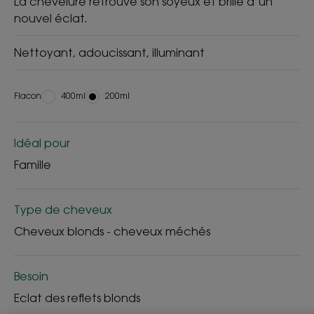
La chevelure retrouve son soyeux et brille d’un
nouvel éclat.
Nettoyant, adoucissant, illuminant
Flacon
Flacon
400ml
Flacon
200ml
Idéal pour
Famille
Type de cheveux
Cheveux blonds - cheveux méchés
Besoin
Eclat des reflets blonds