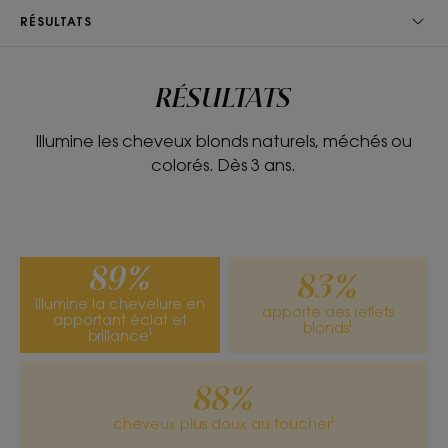
TEXTURE
ENVIRONNEMENT
RÉSULTATS
RÉSULTATS
Texture
Illumine les cheveux blonds naturels, méchés ou
Gel
colorés. Dès 3 ans.
Avantage de la texture
Texture fluide.
Senteur du contenu
89%
83%
Camomille
illumine la chevelure en
apporte des reflets
apportant éclat et
*Selon test OCDE 301.
blonds¹
brillance¹
**Selon test OCDE 301
88%
cheveux plus doux au toucher¹