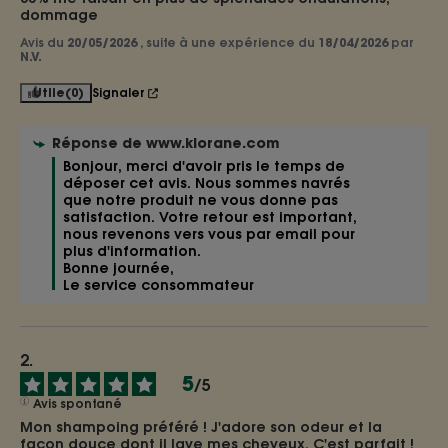
dommage
Avis du
20/05/2026
, suite à une expérience du
18/04/2026
par
N.V.
Utile
(0)
Signaler
Réponse de
www.klorane.com
Bonjour, merci d'avoir pris le temps de 
déposer cet avis. Nous sommes navrés 
que notre produit ne vous donne pas 
satisfaction. Votre retour est important, 
nous revenons vers vous par email pour 
plus d'information. 

Bonne journée, 

Le service consommateur 
5
/
5
Avis spontané
Mon shampoing préféré ! J'adore son odeur et la 
façon douce dont il lave mes cheveux. C'est parfait !