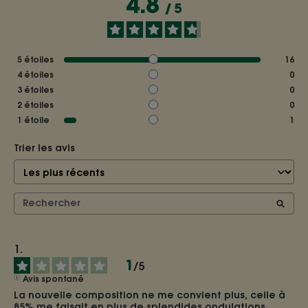
4.8
/
5
5
étoiles
16
4
étoiles
0
3
étoiles
0
2
étoiles
0
1
étoile
1
Trier les avis
1
/
5
Avis spontané
La nouvelle composition ne me convient plus, celle à 
85% me faisait en plus de splendides ondulations, 