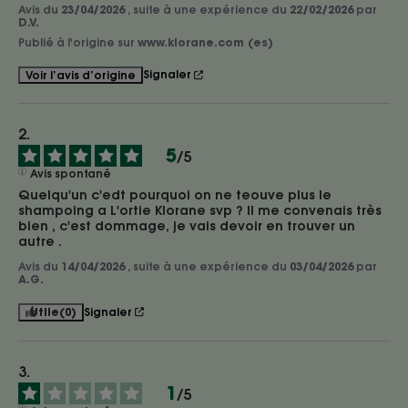
Avis du
23/04/2026
, suite à une expérience du
22/02/2026
par
D.V.
Publié à l'origine sur
www.klorane.com (es)
Signaler
Voir l’avis d’origine
5
/
5
Avis spontané
Quelqu'un c'edt pourquoi on ne teouve plus le 
shampoing a L'ortie Klorane svp ? Il me convenais très 
bien , c'est dommage, je vais devoir en trouver un 
autre .
Avis du
14/04/2026
, suite à une expérience du
03/04/2026
par
A.G.
Utile
(0)
Signaler
1
/
5