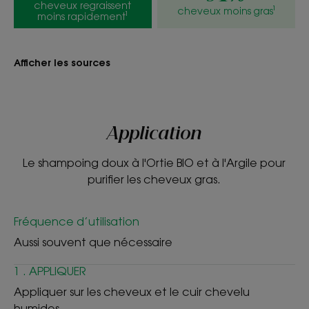
Parfum frais et léger
cheveux regraissent
cheveux moins gras¹
moins rapidement¹
**Cheveux regraissent moins rapidement : 79 % de satisfaction - test
de satisfaction - 33 personnes après 28 jours d’utilisation.
Afficher les sources
Application
Le shampoing doux à l'Ortie BIO et à l'Argile pour
purifier les cheveux gras.
Fréquence d’utilisation
Aussi souvent que nécessaire
1 . APPLIQUER
Appliquer sur les cheveux et le cuir chevelu
humides.