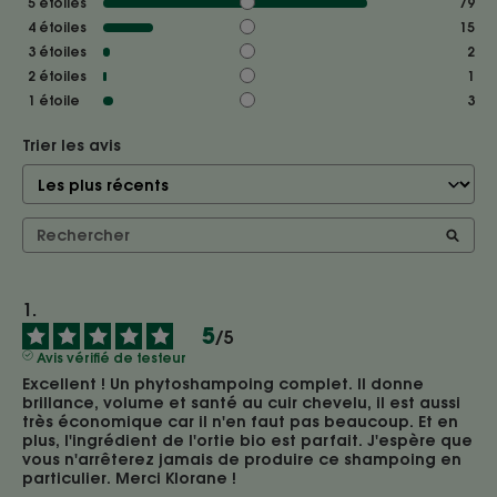
5
étoiles
79
4
étoiles
15
3
étoiles
2
2
étoiles
1
1
étoile
3
Trier les avis
5
/
5
Avis vérifié de testeur
Excellent ! Un phytoshampoing complet. Il donne 
brillance, volume et santé au cuir chevelu, il est aussi 
très économique car il n'en faut pas beaucoup. Et en 
plus, l'ingrédient de l'ortie bio est parfait. J'espère que 
vous n'arrêterez jamais de produire ce shampoing en 
particulier. Merci Klorane !