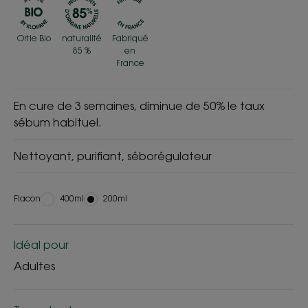
Ortie Bio
naturalité
Fabriqué
85 %
en
France
En cure de 3 semaines, diminue de 50% le taux
sébum habituel.
Nettoyant, purifiant, séborégulateur
Flacon
Flacon
400ml
Flacon
200ml
Idéal pour
Adultes