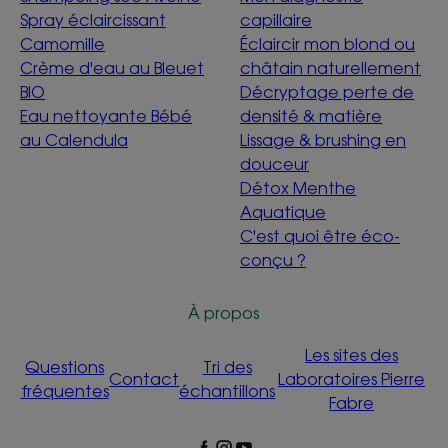
Spray éclaircissant
capillaire
Camomille
Éclaircir mon blond ou
Crème d'eau au Bleuet
châtain naturellement
BIO
Décryptage perte de
Eau nettoyante Bébé
densité & matière
au Calendula
Lissage & brushing en
douceur
Détox Menthe
Aquatique
C'est quoi être éco-
conçu ?
À propos
Les sites des
Questions
Tri des
Contact
Laboratoires Pierre
fréquentes
échantillons
Fabre