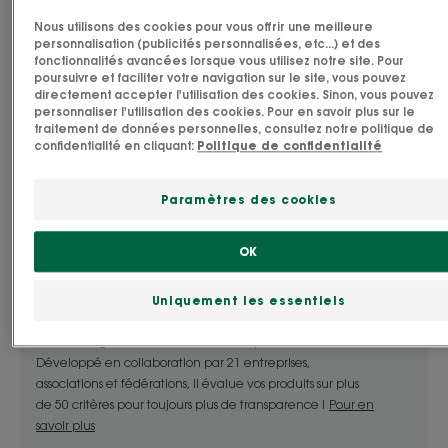
Purifié, le cuir chevelu est propre, la chevelure reste
Nous utilisons des cookies pour vous offrir une meilleure
légère et aérée plus longtemps. Les shampoings
personnalisation (publicités personnalisées, etc...) et des
s’espacent progressivement.
fonctionnalités avancées lorsque vous utilisez notre site. Pour
poursuivre et faciliter votre navigation sur le site, vous pouvez
Lire plus
directement accepter l'utilisation des cookies. Sinon, vous pouvez
personnaliser l'utilisation des cookies. Pour en savoir plus sur le
Avantages
traitement de données personnelles, consultez notre politique de
confidentialité en cliquant:
Politique de confidentialité
Les shampoings s’espacent progressivement, le cuir
chevelu purifié retrouve son équilibre et les
Impact socio-environnemental
Paramètres des cookies
cheveux sont à nouveau sains.
du produit
OK
Le Green Impact Index est un outil d’affichage de
Bénéfices
l’impact environnemental et sociétal des produits
cosmétiques, des compléments alimentaires ainsi que des
Uniquement les essentiels
- Purifiant : base lavante douce et astringente
produits de bien-être et santé familiale, basé sur la
pour purifier le cuir chevelu et les cheveux gras
méthodologie décrite dans l’AFNOR Spec 2215.
sans décaper.
Développé en collaboration par 21 entreprises,
- Séborégulateur : son action séborégulatrice
associations et fédérations, il évalue vos produits sur plus
rééquilibre les glandes sébacées et diminue la
de 50 critères pour toujours plus de transparence !
Pour en
production de sébum, pour des cheveux qui
savoir plus