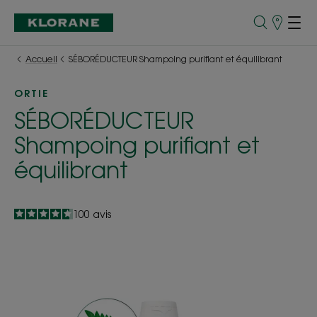
Points
de
Vente
Accueil
SÉBORÉDUCTEUR Shampoing purifiant et équilibrant
ORTIE
SÉBORÉDUCTEUR
Shampoing purifiant et
équilibrant
4.7
/
5
100
avis
-