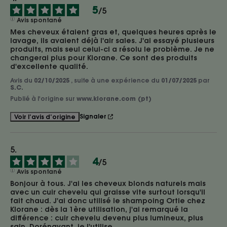
5
/
5
Avis spontané
Mes cheveux étaient gras et, quelques heures après le 
lavage, ils avaient déjà l'air sales. J'ai essayé plusieurs 
produits, mais seul celui-ci a résolu le problème. Je ne 
changerai plus pour Klorane. Ce sont des produits 
d'excellente qualité.
Avis du
02/10/2025
, suite à une expérience du
01/07/2025
par
S.C.
Publié à l'origine sur
www.klorane.com (pt)
Signaler
Voir l’avis d’origine
4
/
5
Avis spontané
Bonjour à tous. J'ai les cheveux blonds naturels mais 
avec un cuir chevelu qui graisse vite surtout lorsqu'il 
fait chaud. J'ai donc utilisé le shampoing Ortie chez 
Klorane : dès la 1ère utilisation, j'ai remarqué la 
différence : cuir chevelu devenu plus lumineux, plus 
sain. Dorénavant, je l'utilise 
...