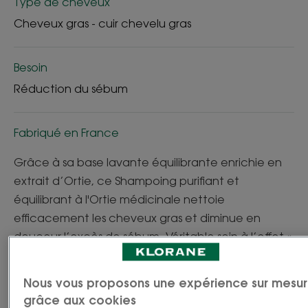
Type de cheveux
Cheveux gras - cuir chevelu gras
Besoin
Réduction du sébum
Fabriqué en France
Grâce à sa base lavante équilibrante enrichie en
extrait d’Ortie, ce Shampoing purifiant et
équilibrant à l'Ortie médicinale nettoie
efficacement les cheveux gras et diminue en
douceur l’excès de sébum. Véritable soin à l’effet «
buvard », il tire ses propriétés équilibrantes et
assainissantes de l’Ortie blanche, dont la racine est
Nous vous proposons une expérience sur mesu
connue pour sa richesse en actif séboréducteur.
grâce aux cookies