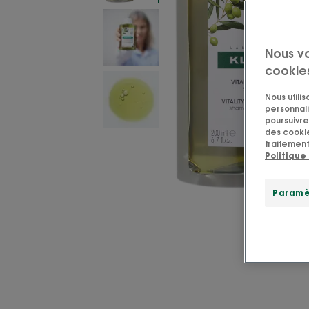
Nous v
cookie
Nous utili
personnali
poursuivre 
des cookie
traitement
Politique
Paramè