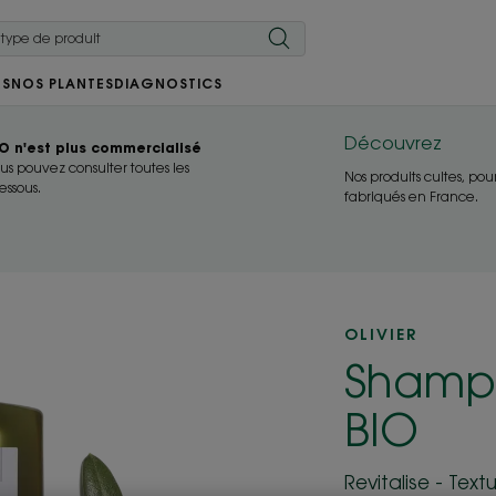
RS
NOS PLANTES
DIAGNOSTICS
Découvrez
IO n'est plus commercialisé
ous pouvez consulter toutes les
Nos produits cultes, pou
essous.
fabriqués en France.
OLIVIER
Shampoi
BIO
Revitalise - Text