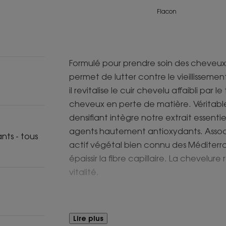
Flacon
Formulé pour prendre soin des cheveux 
permet de lutter contre le vieillissemen
il revitalise le cuir chevelu affaibli par
cheveux en perte de matière. Véritab
densifiant intègre notre extrait essentie
agents hautement antioxydants. Assoc
nts - tous
actif végétal bien connu des Méditerra
épaissir la fibre capillaire. La chevelu
vitalité.
Avantages
Lire plus
Redensifiée en profondeur, la fibre cap