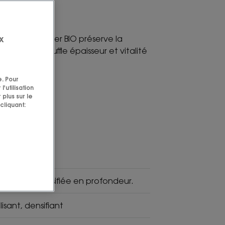
x
extrait d’Olivier BIO préserve la
hevelu et insuffle épaisseur et vitalité
e. Pour
'utilisation
 plus sur le
cliquant:
Haute
Tolérance
llante, redensifiée en profondeur.
isant, densifiant