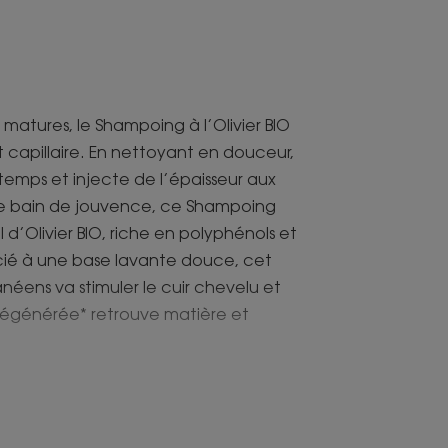
matures, le Shampoing à l’Olivier BIO
t capillaire. En nettoyant en douceur,
 le temps et injecte de l’épaisseur aux
le bain de jouvence, ce Shampoing
l d’Olivier BIO, riche en polyphénols et
ié à une base lavante douce, cet
néens va stimuler le cuir chevelu et
re régénérée* retrouve matière et
illaire gagne visiblement en