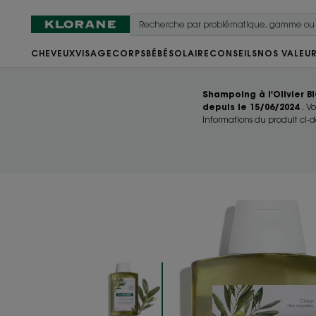
CHEVEUX
VISAGE
CORPS
BÉBÉ
SOLAIRE
CONSEILS
NOS VALEU
Shampoing à l'Olivier B
depuis le 15/06/2024
. V
informations du produit ci-d