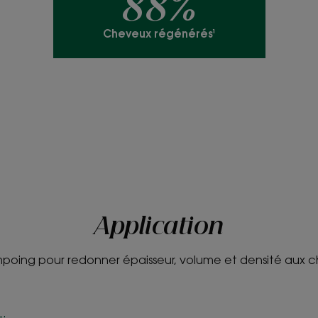
88%
Avantage de la tex
Cheveux régénérés¹
Formule fluide facile 
Senteur du conten
Parfum fleuri
*Cheveux régénérés : 88 % de satisfaction - test de satis
Application
poing pour redonner épaisseur, volume et densité aux 