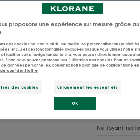
4.8
/
5
35
avis
-
ous proposons une expérience sur mesure grâce au
Le Shampoing à l’
jeunesse du cuir c
s
aux cheveux.
sons des cookies pour vous offrir une meilleure personnalisation (publicités
sées, etc...) et des fonctionnalités avancées lorsque vous utilisez notre sit
et faciliter votre navigation sur le site, vous pouvez directement accepter l
s. Sinon, vous pouvez personnaliser l'utilisation des cookies. Pour en savoir
 de données personnelles, consultez notre politique de confidentialité en 
 de confidentialité
SVG
Fabriqué
Olivier-
en
tres des cookies
Uniquement les essentiels
BIO DE
France
KLORANE
OK
Une chevelure bri
Nettoyant, revital