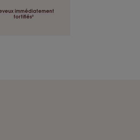
eveux immédiatement
fortifiés³
ture
grasse, non collante.
u
t
présentant une chute de cheveux réactionnelle, 3