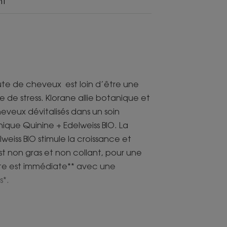
nt
hute de cheveux est loin d’être une
e de stress. Klorane allie botanique et
heveux dévitalisés dans un soin
que Quinine + Edelweiss BIO. La
lweiss BIO stimule la croissance et
st non gras et non collant, pour une
ante est immédiate** avec une
s*.