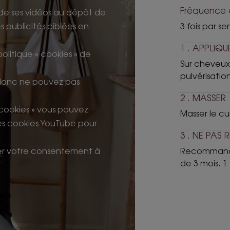
Fréquence d
de ses vidéos au dépôt de
 publicités ciblées en
3 fois par 
1 . APPLIQU
 politique « cookies » de
Sur cheveux 
pulvérisation
 donc ne pouvez pas
2 . MASSER
 cookies » vous pouvez
Masser le cu
les cookies YouTube pour
3 . NE PAS 
irer votre consentement à
Recommandé 
de 3 mois. 1 