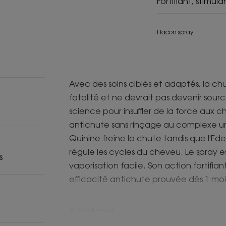
Fortifiant, stimula
Flacon spray
Avec des soins ciblés et adaptés, la c
fatalité et ne devrait pas devenir sourc
science pour insuffler de la force aux c
antichute sans rinçage au complexe uni
Quinine freine la chute tandis que l'Ede
régule les cycles du cheveu. Le spray e
s
vaporisation facile. Son action fortifi
efficacité antichute prouvée dès 1 moi
Avantages