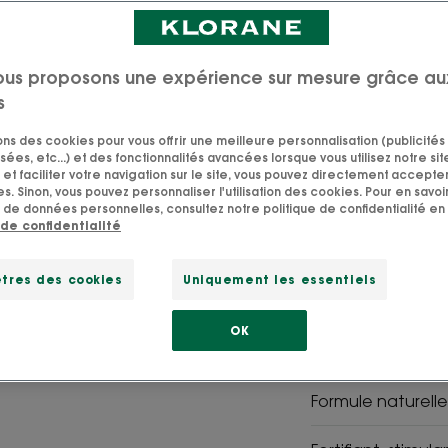
Redensifie la che
croissance
ous proposons une expérience sur mesure grâce au
4.9
/
5
19
avis
s
-
Un concentré de n
sons des cookies pour vous offrir une meilleure personnalisation (publicités
sées, etc...) et des fonctionnalités avancées lorsque vous utilisez notre sit
leur chute et sti
et faciliter votre navigation sur le site, vous pouvez directement accepter l
+3000 cheveux¹ en
s. Sinon, vous pouvez personnaliser l'utilisation des cookies. Pour en savoir
 de données personnelles, consultez notre politique de confidentialité en 
 de confidentialité
tres des cookies
Uniquement les essentiels
Fabriqué
naturalité
en
98 %
OK
France
Formule naturell