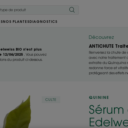
RS
NOS PLANTES
DIAGNOSTICS
Découvrez
ANTICHUTE Traite
elweiss BIO n'est plus
Renversez la chute de c
e 12/06/2025
. Vous pouvez
avec notre traitement a
ions du produit ci-dessous.
extraite du Quinquina m
redonne force et vitali
protégeant des effets néf
QUININE
CULTE
Sérum 
Edelwe