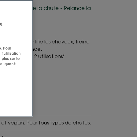
velure - Freine la chute - Relance la
x
ature qui fortifie les cheveux, freine
e. Pour
mule la croissance.
'utilisation
 seulement 12 utilisations²
 plus sur le
cliquant:
Edelweiss
Bio
e et vegan. Pour tous types de chutes.