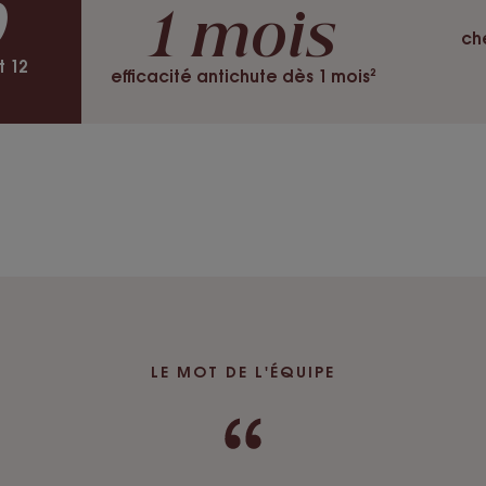
0
1 mois
Sérum
ch
 12
Avantage de la tex
efficacité antichute dès 1 mois²
Texture fraiche, non 
Senteur du conten
Parfum boisé stimulan
*+3114 cheveux existants en phase de croissance.
**Résultats moyens phototrichogramme sur 45 sujets 
applications par semaine pendant 1 mois.
LE MOT DE L'ÉQUIPE