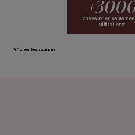
+300
cheveux¹ en seulement
utilisations²
Afficher les sources