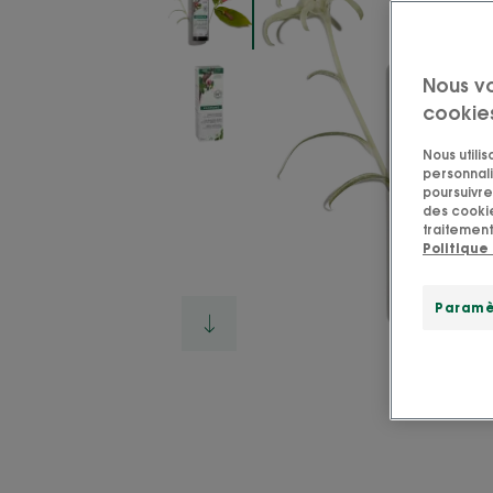
Nous v
cookie
Nous utili
personnali
poursuivre 
des cookie
traitement
Politique
Paramè