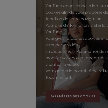
YouTube conditionne la lecture 
cookies afin de vous proposer des
fonction de votre navigation.
Pour plus d'information, visiter la
YouTube.
Vous avez refusé ses cookies et
visionner la vidéo.
En cliquant sur « Paramètres des
modifier vos choix et accepter 
visualiser la vidéo.
Vous garder la possibilité de ret
tous moment.
PARAMÈTRES DES COOKIES