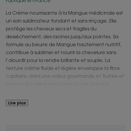
Fabriqué en France
La Crème nourrissante à la Mangue médicinale est
un soin sublimateur fondant et sans rinçage. Elle
protège les cheveux secs et fragiles du
dessèchement, des racines jusqu'aux pointes. Sa
formule au beurre de Mangue hautement nutritif,
contribue à sublimer et nourrir la chevelure sans
l’alourdir pour la rendre brillante et souple. La
texture crème fluide et légère enveloppe la fibre
capillaire, dans une odeur gourmande et fruitée et
laisse un fini satiné aux cheveux. Les cheveux
retrouvent souplesse et soyeux, le coiffage est
facilité.
Lire plus
Avantages
Une formule avec 97% d'ingrédients d'origine