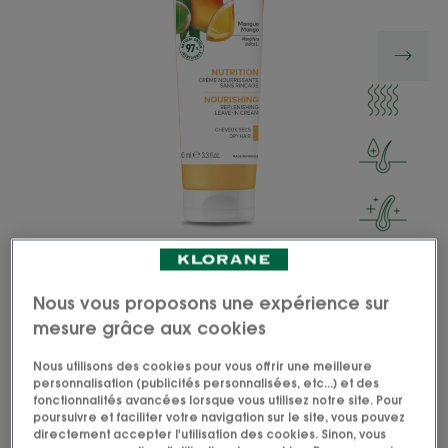
Geste de nutrition au quotidien, la Crème
Nous vous proposons une expérience sur
nourrissante sans rinçage à la Mangue médicinale,
mesure grâce aux cookies
protège et sublime les longueurs des cheveux secs.
Nous utilisons des cookies pour vous offrir une meilleure
personnalisation (publicités personnalisées, etc...) et des
fonctionnalités avancées lorsque vous utilisez notre site. Pour
Geste soin et astuce retouche, elle apporte éclat
poursuivre et faciliter votre navigation sur le site, vous pouvez
et douceur.
directement accepter l'utilisation des cookies. Sinon, vous