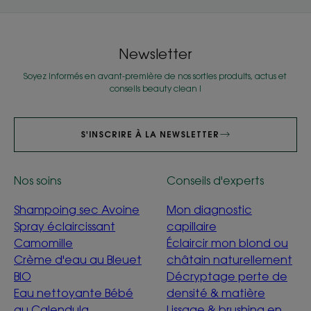
Newsletter
Soyez informés en avant-première de nos sorties produits, actus et
conseils beauty clean !
S'INSCRIRE À LA NEWSLETTER
Nos soins
Conseils d'experts
Shampoing sec Avoine
Mon diagnostic
Spray éclaircissant
capillaire
Camomille
Éclaircir mon blond ou
Crème d'eau au Bleuet
châtain naturellement
BIO
Décryptage perte de
Eau nettoyante Bébé
densité & matière
au Calendula
Lissage & brushing en