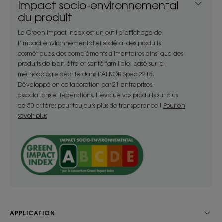
Impact socio-environnemental
naturelle pour nourrir et sublimer les cheveux.
du produit
Le Green Impact Index est un outil d’affichage de
Bénéfices
l’impact environnemental et sociétal des produits
cosmétiques, des compléments alimentaires ainsi que des
• Nourrissante : Enrichie en beurre de Mangue
produits de bien-être et santé familiale, basé sur la
médicinale, tendre et soyeux, riche en acides gras,
méthodologie décrite dans l’AFNOR Spec 2215.
elle nourrit intensément la fibre capillaire en
Développé en collaboration par 21 entreprises,
profondeur.
associations et fédérations, il évalue vos produits sur plus
• Protectrice : Elle forme un voile gainant autour
de 50 critères pour toujours plus de transparence !
Pour en
savoir plus
des cheveux pour les protéger sur toute leur
longueur et prévenir l’apparition des fourches.
• Sublimatrice : Utilisée au quotidien, elle redonne
souplesse et douceur aux cheveux, les laissant
visiblement plus soyeux et éclatants.
TEXTURE
ENVIRONNEMENT
APPLICATION