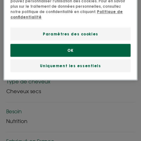
pouvez personnaliser l'utilisation des cookies. Pour en savoir
plus sur le traitement de données personnelles, consultez
Nourrissant, protecteur, illuminant
notre politique de confidentialité en cliquant:
Politique de
confidentialité
Tube
Tube
100ml
Paramètres des cookies
OK
Idéal pour
Adultes
Uniquement les essentiels
Type de cheveux
Cheveux secs
Besoin
Nutrition