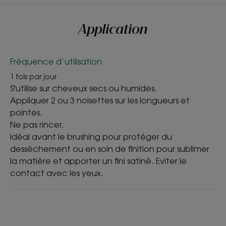
Application
Texture
Crème
Fréquence d’utilisation
Senteur du contenu
1 fois par jour
fruité
S'utilise sur cheveux secs ou humides.
Appliquer 2 ou 3 noisettes sur les longueurs et
pointes.
Ne pas rincer.
Idéal avant le brushing pour protéger du
dessèchement ou en soin de finition pour sublimer
la matière et apporter un fini satiné. Eviter le
contact avec les yeux.