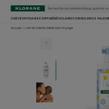
CHEVEUX
VISAGE
CORPS
BÉBÉ
SOLAIRE
CONSEILS
NOS VALEU
Accueil
Lait de toilette bébé sans rinçage