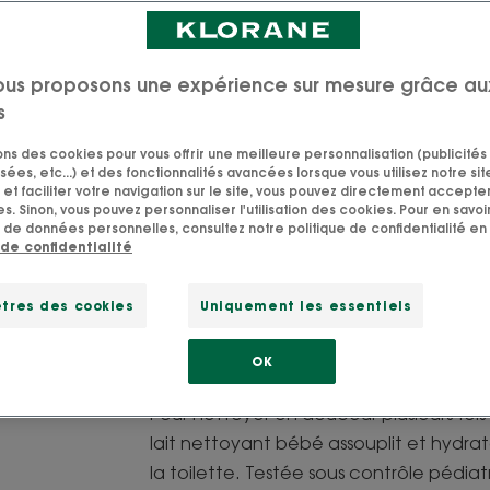
Formule naturelle
rinçage.
ous proposons une expérience sur mesure grâce au
s
Nettoyant, nourri
sons des cookies pour vous offrir une meilleure personnalisation (publicités
sées, etc...) et des fonctionnalités avancées lorsque vous utilisez notre sit
et faciliter votre navigation sur le site, vous pouvez directement accepter l
Flacon pompe
Fla
750
s. Sinon, vous pouvez personnaliser l'utilisation des cookies. Pour en savoir
po
 de données personnelles, consultez notre politique de confidentialité en 
 de confidentialité
POINT DE VEN
tres des cookies
Uniquement les essentiels
OK
Pour nettoyer en douceur plusieurs fois 
lait nettoyant bébé assouplit et hydrat
la toilette. Testée sous contrôle pédiatr