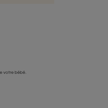
32 bébés en conditions d’usage sous contrôle
de votre bébé.