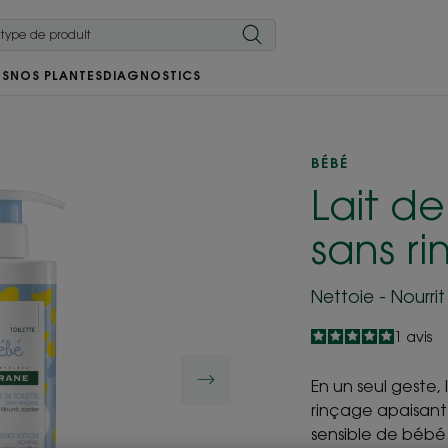
RS
NOS PLANTES
DIAGNOSTICS
BÉBÉ
Lait de
sans r
Nettoie - Nourri
5
/
5
1
avis
-
En un seul geste, 
rinçage apaisant 
sensible de bébé