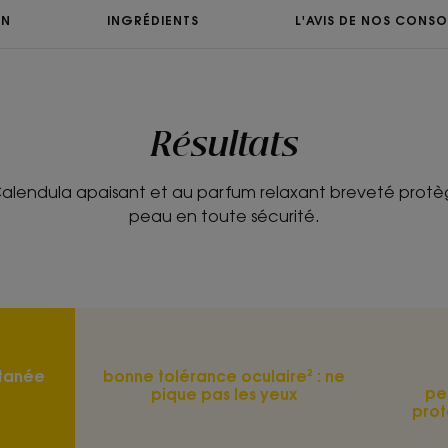
- Protège : en renforçant le film hydrol
ON
INGRÉDIENTS
L'AVIS DE NOS CONSO
hydratants naturels préservent du des
irritations liées au frottement.
Résultats
TEXTURE
Calendula apaisant et au parfum relaxant breveté protè
Texture
peau en toute sécurité.
Lait
Avantage de la tex
Sa formule légère et l
peaux normales à sè
Senteur du conten
utanée
bonne tolérance oculaire² : ne
Parfum tendre et rel
pe
pique pas les yeux
pro
*97% d’ingrédients d’origine naturelle.
***Peau nourrie, apaisée et protégée du dessèchement 