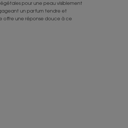
 végétales pour une peau visiblement
égageant un parfum tendre et
ne offre une réponse douce à ce
pporte fraîcheur et apaisement dès
et délicatement parfumé, bébé est
l nettoie délicatement la peau du
 possède une formule légère et lactée
 favorise l’hydratation et