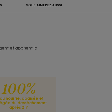
ipidique de la peau, ses agents
S
VOUS AIMEREZ AUSSI
sèchement et préviennent les
ENVIRONNEMENT
gent et apaisent la
ture
actée apaise et nourrit les
ches.
100%
u
axant
au nourrie, apaisée et
tégée du dessèchement
après 21j³
: 100% de satisfaction après 21j - test de