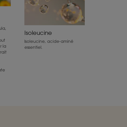
la,
Isoleucine
but
Isoleucine, acide-aminé
r la
essentiel.
rait
ate