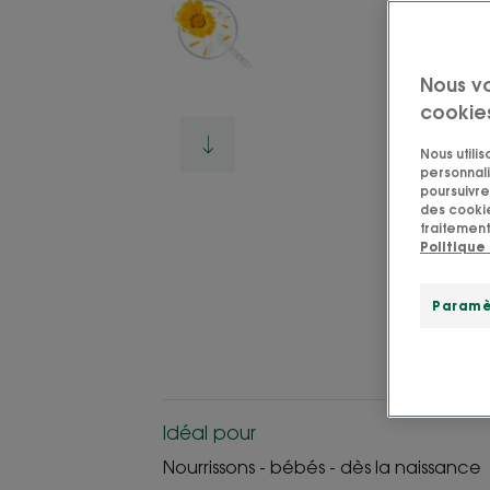
Nous v
cookie
Nous utili
personnali
poursuivre 
des cookie
traitement
Politique
Paramè
Idéal pour
Nourrissons - bébés - dès la naissance