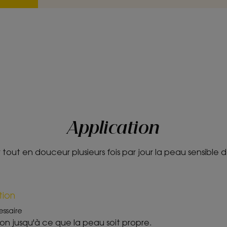
satisfaction après des parents après utilisation chez 
pédiatrique.
Application
 tout en douceur plusieurs fois par jour la peau sensible 
tion
essaire
on jusqu'à ce que la peau soit propre.