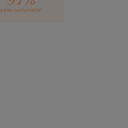
97%
e ultra-légère et non
peau confortable²
u
notes de Noix de
lait de coton
test de cornéométrie sur 16 personnes pendant 21
n - test de satisfaction sur 88 personnes pendant 10