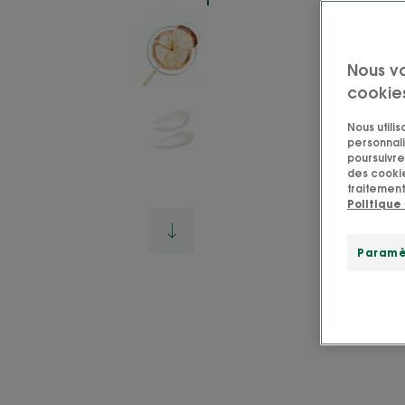
Nous v
cookie
Nous utili
personnali
poursuivre 
des cookie
traitement
Politique
Paramè