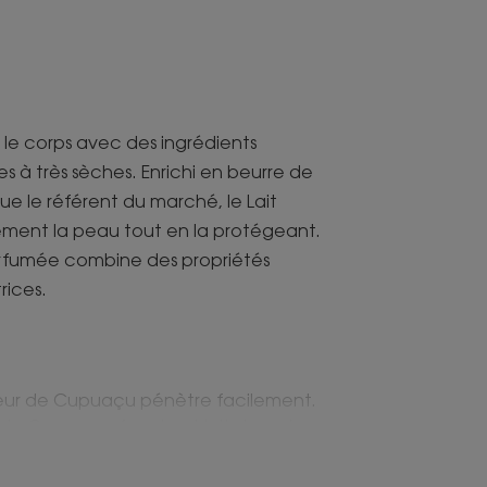
 le corps avec des ingrédients
s à très sèches. Enrichi en beurre de
 que le référent du marché, le Lait
ement la peau tout en la protégeant.
arfumée combine des propriétés
rices.
 Fleur de Cupuaçu pénètre facilement.
de Cupuaçu, freesia et lait de coton
le moment de bien-être.