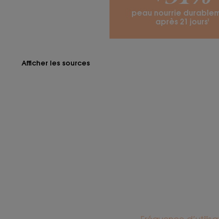
peau nourrie durable
après 21 jours¹
Afficher les sources