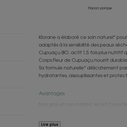
Flacon pompe
Klorane a élaboré ce soin naturel* pour
adaptés à la sensibilité des peaux sèche
Cupuaçu BIO, actif 1,5 fois plus nutritif
Corps Fleur de Cupuaçu nourrit durabl
Sa formule naturelle* délicatement p
hydratantes, assouplissantes et protect
Avantages
Non gras et non collant, le Lait Corps
Son parfum relaxant aux notes de noix 
transforme l’application en un agréab
Lire plus