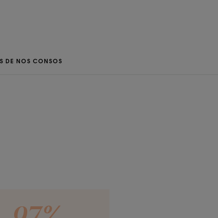
ement** et intensément*** la peau
tement nutritives du beurre de
IS DE NOS CONSOS
tifs naturels renforcent la barrière
n d’un niveau optimal d’hydratation
e procure souplesse et douceur à la
i dure****.
ENVIRONNEMENT
ture