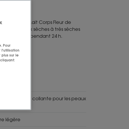
x
açu BIO, le Lait Corps Fleur de
in des peaux sèches à très sèches
t intensément pendant 24 h.
e. Pour
'utilisation
 plus sur le
cliquant:
Fabriqué
en
France
 confort, non collante pour les peaux
ure légère