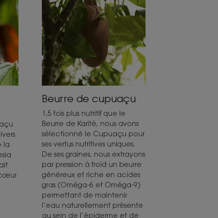
Beurre de cupuaçu
1,5 fois plus nutritif que le
Beurre de Karité, nous avons
uaçu
sélectionné le Cupuaçu pour
ivers
ses vertus nutritives uniques.
 la
De ses graines, nous extrayons
esia
par pression à froid un beurre
ait
généreux et riche en acides
 cœur
gras (Oméga-6 et Oméga-9)
permettant de maintenir
l’eau naturellement présente
au sein de l’épiderme et de
t