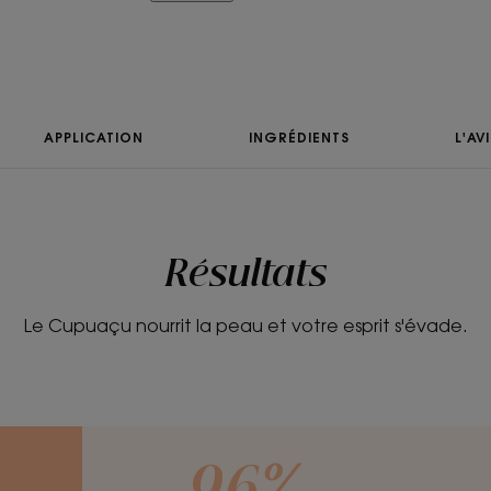
Bénéfices
- Nourrit : le Lait Corps nourrit durabl
pendant 24 h grâce aux propriétés hau
Cupuaçu BIO.
APPLICATION
INGRÉDIENTS
L'AV
- Protège : riches en acides gras, ses ac
hydrolipidique et favorisent le maintie
de la peau.
- Assouplit : la texture légère et lacté
peau, pour une sensation de confort qu
Résultats
Le Cupuaçu nourrit la peau et votre esprit s'évade.
TEXTURE
Texture
Lait
Avantage de la tex