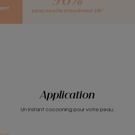
96%
ment
Lait hydratant, textur
peau nourrie intensément 24h²
collante.
Senteur du conten
Parfum relaxant aux 
Cupuaçu, freesia et 
*Formule à 97 % d’ingrédients d’origine naturelle.
**Peau nourrie durablement : +31 % après 21 jours - 
jours.
***Peau nourrie intensément 24 h : 96 % de satisfactio
jours.
****Peau confortable : 97 % de s
Application
Un instant cocooning pour votre peau.