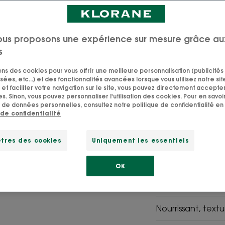
4.6
/
5
13
avis
-
ous proposons une expérience sur mesure grâce au
Au beurre de Cupu
Cupuaçu prend so
s
en les nourrissan
sons des cookies pour vous offrir une meilleure personnalisation (publicités
sées, etc...) et des fonctionnalités avancées lorsque vous utilisez notre sit
et faciliter votre navigation sur le site, vous pouvez directement accepter l
s. Sinon, vous pouvez personnaliser l'utilisation des cookies. Pour en savoir
 de données personnelles, consultez notre politique de confidentialité en 
 de confidentialité
naturalité
Cupuacu
97 %
Bio
tres des cookies
Uniquement les essentiels
OK
Texture fondante
sèches.
Nourrissant, text