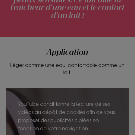
peaux sensibles. Ce lait allie la
Senteur du contenu
fraicheur d’une eau et le confort
Pivoine
d’un lait !
Application
Léger comme une eau, confortable comme un
lait.
YouTube conditionne la lecture de ses
vidéos au dépôt de cookies afin de vous
proposer des publicités ciblées en
fonction de votre navigation.