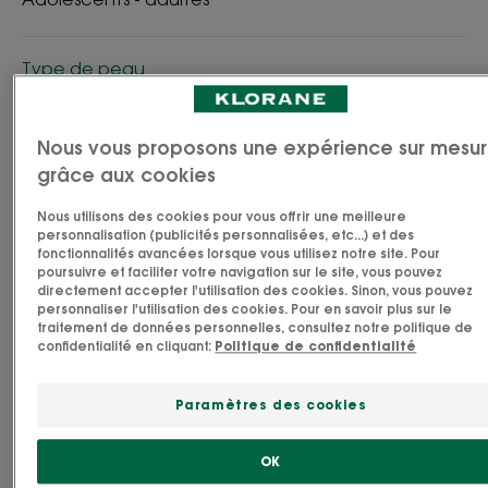
Type de peau
Peau sensible
Nous vous proposons une expérience sur mesu
Besoin
grâce aux cookies
Apaisement - anti-irritations - démaquillage
Nous utilisons des cookies pour vous offrir une meilleure
personnalisation (publicités personnalisées, etc...) et des
fonctionnalités avancées lorsque vous utilisez notre site. Pour
poursuivre et faciliter votre navigation sur le site, vous pouvez
Fabriqué en France
directement accepter l'utilisation des cookies. Sinon, vous pouvez
personnaliser l'utilisation des cookies. Pour en savoir plus sur le
L’Eau lactée démaquillante à la Pivoine BIO
traitement de données personnelles, consultez notre politique de
confidentialité en cliquant:
Politique de confidentialité
démaquille efficacement visage, yeux et lèvres en
respectant les peaux sensibles. Sa texture légère
Paramètres des cookies
et lactée allie la fraicheur d’une eau et le confort
d’un lait pour un démaquillage efficace et doux,
OK
qui ne dessèche pas la peau. Sans rinçage, sa