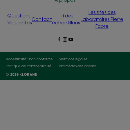
À propos
Les sites des
Questions
Tri des
Contact
Laboratoires Pierre
fréquentes
échantillons
Fabre
Accessibilité : non conforme
Mentions légales
Politique de confidentialité
Paramètres des cookies
© 2026 KLORANE