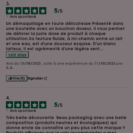
5
/
5
Avis spontané
Un démaquillage en toute délicatesse Présenté dans 
une bouteille avec un bouchon doseur, il vous permet 
de délivrer la juste dose de produit à chaque 
utilisation.Sa texture fluide, à mi-chemin entre un lait 
et une eau, est d'une douceur exquise. D'un blanc 
laiteux, il est agrémenté d'une légère sent
...
voir plus
Avis du
13/08/2023
, suite à une expérience du
11/08/2023
par
A.A.
Utile
(0)
Signaler
5
/
5
Avis spontané
Très belle découverte  Beau packaging avec une belle 
composition (produits neutres et écologiques) qui 
donne envie de connaître un peu plus cette marque !!

Produits efficaces que je vais recommander a mes 