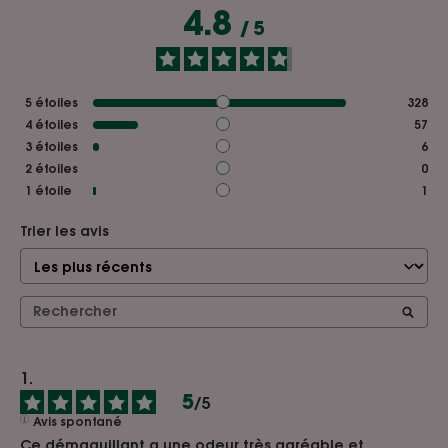
4.8
/
5
5
étoiles
328
4
étoiles
57
3
étoiles
6
2
étoiles
0
1
étoile
1
Trier les avis
5
/
5
Avis spontané
Ce démaquillant a une odeur très agréable et 