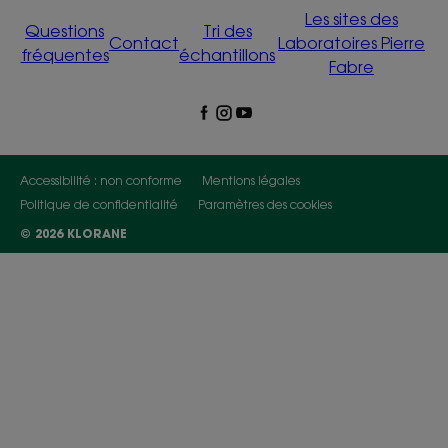
Les sites des
Questions
Tri des
Contact
Laboratoires Pierre
fréquentes
échantillons
Fabre
Accessibilité : non conforme
Mentions légales
Politique de confidentialité
Paramètres des cookies
© 2026 KLORANE