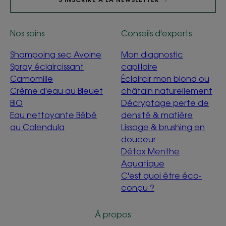
Nos soins
Conseils d'experts
Shampoing sec Avoine
Mon diagnostic
Spray éclaircissant
capillaire
Camomille
Éclaircir mon blond ou
Crème d'eau au Bleuet
châtain naturellement
BIO
Décryptage perte de
Eau nettoyante Bébé
densité & matière
au Calendula
Lissage & brushing en
douceur
Détox Menthe
Aquatique
C'est quoi être éco-
conçu ?
À propos