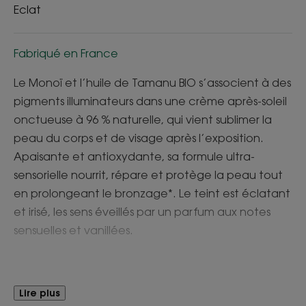
Eclat
Fabriqué en France
Le Monoï et l’huile de Tamanu BIO s’associent à des
pigments illuminateurs dans une crème après-soleil
onctueuse à 96 % naturelle, qui vient sublimer la
peau du corps et de visage après l’exposition.
Apaisante et antioxydante, sa formule ultra-
sensorielle nourrit, répare et protège la peau tout
en prolongeant le bronzage*. Le teint est éclatant
et irisé, les sens éveillés par un parfum aux notes
sensuelles et vanillées.
Avantages
Lire plus
La texture non grasse et non collante laisse sur la