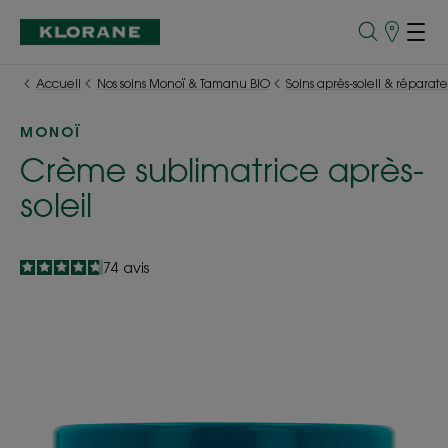
Points
de
Vente
Accueil
Nos soins Monoï & Tamanu BIO
Soins après-soleil & réparate
MONOÏ
Crème sublimatrice après-
soleil
4.8
/
5
74
avis
-