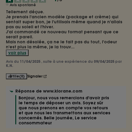
Avis spontané
Tellement déçue. 

Je prenais l'ancien modèle (package et crème) qui 
sentait super bon, je l'utilisais même quand je n'allais 
pas au soleil et l'hiver. 

J'ai commandé ce nouveau format pensant que ce 
serait pareil. 

Mais non désolée, ça ne le fait pas du tout, l'odeur  
n'est plus la même, je la trouv
...
voir plus
Avis du
11/04/2025
, suite à une expérience du
09/04/2025
par
K.N.
Utile
(0)
Signaler
Réponse de
www.klorane.com
Bonjour, nous vous remercions d'avoir pris 
le temps de déposer un avis. Soyez sûr 
que nous prenons en compte vos retours 
et que nous les transmettons aux services 
concernés. Belle journée, Le service 
consommateur 