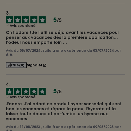
5
/
5
Avis spontané
On l’adore ! Je l’utilise déjà avant les vacances pour 
penser aux vacances dès la première application… 
l’odeur nous emporte loin …
Avis du
05/07/2024
, suite à une expérience du
03/07/2024
par
A.A.
Utile
(0)
Signaler
5
/
5
Avis spontané
J'adore  J'ai adoré ce produit hyper sensoriel qui sent 
bon les vacances et répare la peau, l'hydrate et la 
laisse toute douce et parfumée, un hymne aux 
vacances
Avis du
11/08/2023
, suite à une expérience du
09/08/2023
par
A.A.