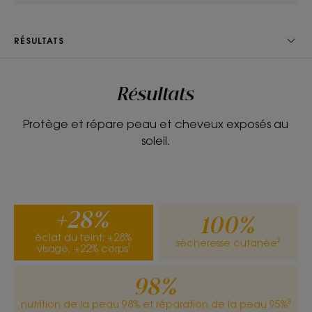
TEXTURE
ENVIRONNEMENT
RÉSULTATS
Résultats
Texture
Crème
Protège et répare peau et cheveux exposés au
soleil.
Avantage de la texture
Crème onctueuse à 96% d'ingrédients d'origine naturelle
et aux pigments illuminateurs.
Senteur du contenu
+28%
100%
Fleur de Tiaré
éclat du teint: +28%
sécheresse cutanée²
visage, +22% corps¹
*95% de satisfaction (test d’usage consommateurs, 88 personnes après
10 jours).
98%
nutrition de la peau 98% et réparation de la peau 95%³