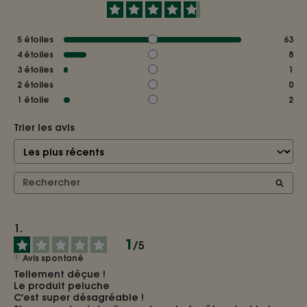
5
étoiles
63
4
étoiles
8
3
étoiles
1
2
étoiles
0
1
étoile
2
Trier les avis
1
/
5
Avis spontané
Tellement déçue ! 

Le produit peluche 

C'est super désagréable ! 
