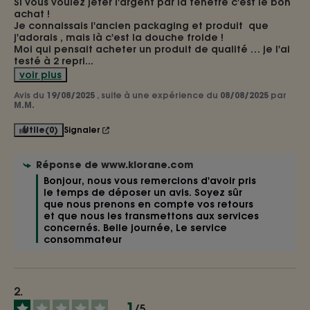
Si vous voulez jeter l'argent par la fenêtre c'est le bon 
achat ! 

Je connaissais l'ancien packaging et produit  que 
j'adorais , mais là c'est la douche froide ! 

Moi qui pensait acheter un produit de qualité … je l'ai 
testé à 2 repri
...
voir plus
Avis du
19/08/2025
, suite à une expérience du
08/08/2025
par
M.M.
Utile
(0)
Signaler
Réponse de
www.klorane.com
Bonjour, nous vous remercions d'avoir pris 
le temps de déposer un avis. Soyez sûr 
que nous prenons en compte vos retours 
et que nous les transmettons aux services 
concernés. Belle journée, Le service 
consommateur 
1
/
5