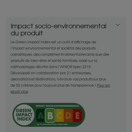
peau un voile très doux et satiné, délicatement
parfumé. Son petit plus ? Son écrin qui utilise 77 %
de plastique en moins.
Impact socio-environnemental
du produit
Bénéfices
Le Green Impact Index est un outil d’affichage de
- Apaise : l’huile de coco et la glycérine végétale
l’impact environnemental et sociétal des produits
renforcent l’action hydratante et réparatrice du
cosmétiques, des compléments alimentaires ainsi que des
produits de bien-être et santé familiale, basé sur la
Monoï et Tamanu BIO. La peau est apaisée et
méthodologie décrite dans l’AFNOR Spec 2215.
nourrie en profondeur après l’exposition.
Développé en collaboration par 21 entreprises,
- Protège : grâce à son action antioxydante, la
associations et fédérations, il évalue vos produits sur plus
Crème après-soleil protège la peau, prolonge et
de 50 critères pour toujours plus de transparence !
Pour en
sublime le bronzage.
savoir plus
- Sublime : sa formule aux paillettes irisées prolonge
le bronzage* avec un effet peau ensoleillée
immédiat. Un teint radieux et hâlé, même après
l’été.