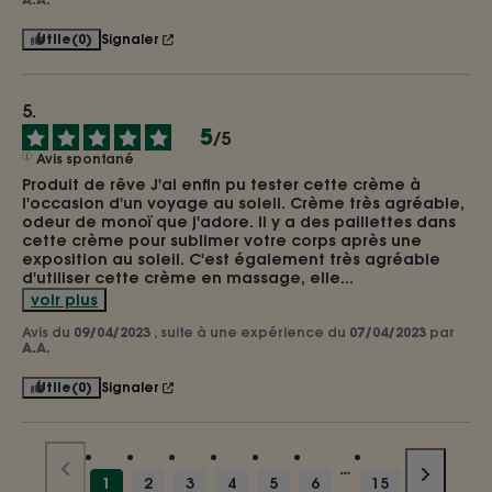
Utile
(0)
Signaler
5
/
5
Avis spontané
Produit de rêve J'ai enfin pu tester cette crème à 
l'occasion d'un voyage au soleil. Crème très agréable, 
odeur de monoï que j'adore. Il y a des paillettes dans 
cette crème pour sublimer votre corps après une 
exposition au soleil. C'est également très agréable 
d'utiliser cette crème en massage, elle
...
voir plus
Avis du
09/04/2023
, suite à une expérience du
07/04/2023
par
A.A.
Utile
(0)
Signaler
1
2
3
4
5
6
15