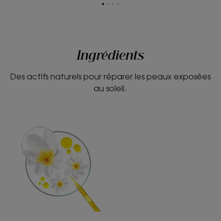
Aller
Aller
Aller
Aller
à
à
à
à
l'item
l'item
l'item
l'item
1
2
3
4
Ingrédients
Des actifs naturels pour réparer les peaux exposées
au soleil.