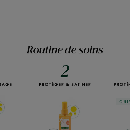
Routine de soins
2
me
Huile sèche solaire
ISAGE
PROTÉGER & SATINER
PROTÉ
e
SPF 30
me
CULT