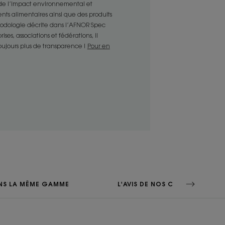
 de l’impact environnemental et
eint et procure un effet belle peau*,
nts alimentaires ainsi que des produits
thodologie décrite dans l’AFNOR Spec
nt à tous les types de peaux.
es, associations et fédérations, il
toujours plus de transparence !
Pour en
ENVIRONNEMENT
ture
et non comédogène.
u
NS LA MÊME GAMME
L'AVIS DE NOS CONSOS
Test d'usage consommateurs - 90 personnes après 14