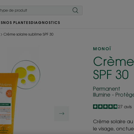
RS
NOS PLANTES
DIAGNOSTICS
Crème solaire sublime SPF 30
MONOÏ
Crème 
SPF 30
Permanent
Illumine - Protè
4.8
/
5
27
avis
-
Crème solaire au
le visage, onctue