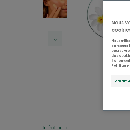
Nous v
cookie
Nous utili
personnali
poursuivre 
des cookie
traitement
Politique
Paramè
Idéal pour