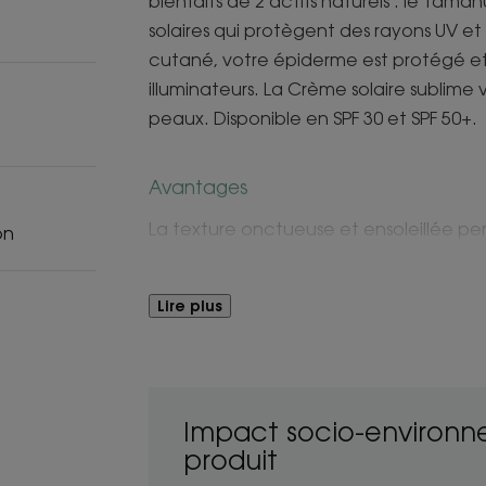
bienfaits de 2 actifs naturels : le Taman
solaires qui protègent des rayons UV et
cutané, votre épiderme est protégé et
illuminateurs. La Crème solaire sublime 
peaux. Disponible en SPF 30 et SPF 50+.
Avantages
La texture onctueuse et ensoleillée per
on
lourdeur et les traces blanches. Non g
parfaitement adaptée au visage et lais
Tiaré.
Lire plus
Bénéfices
- Protège efficacement la peau di visa
Impact socio-environn
- Hydrate : riche des bienfaits réparateu
produit
Monoï et le Tamanu BIO, elle hydrate l