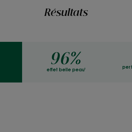
Résultats
96%
perf
effet belle peau¹