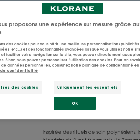
peau des effets du
1% Monoï de Tahit
ous proposons une expérience sur mesure grâce au
s
Parfume légèrem
sons des cookies pour vous offrir une meilleure personnalisation (publicités
sées, etc...) et des fonctionnalités avancées lorsque vous utilisez notre sit
Hydratant, subli
et faciliter votre navigation sur le site, vous pouvez directement accepter l
s. Sinon, vous pouvez personnaliser l'utilisation des cookies. Pour en savoir
 de données personnelles, consultez notre politique de confidentialité en 
 de confidentialité
Tube
Tube
50ml
tres des cookies
Uniquement les essentiels
POINT DE VEN
OK
Inspirée des rituels de soin polynésiens, 