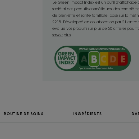
photovieillissement.
Le Green Impact Index est un outil d’affichage
- Sublime : Non grasse, elle sublime le t
sociétal des produits cosmétiques, des compléme
de bien-être et santé familiale, basé sur la mé
sans laisser de traces blanches. Convie
2215. Développé en collaboration par 21 entrepris
évalue vos produits sur plus de 50 critères pour 
savoir plus
TEXTURE
Texture
Crème
Avantage de la tex
Texture non grasse 
Effet bonne mine.
Senteur du conten
ROUTINE DE SOINS
INGRÉDIENTS
DA
Fleur de tiaré
*96% de satisfaction effet belle peau en précisant - 
jours d'utilisation.