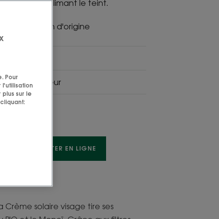
 soleil en sublimant le teint.
i. Appellation d'origine
x
ent la peau.
e. Pour
mant, protecteur
'utilisation
 plus sur le
cliquant:
TE
ACHETER EN LIGNE
la Crème solaire visage tire ses